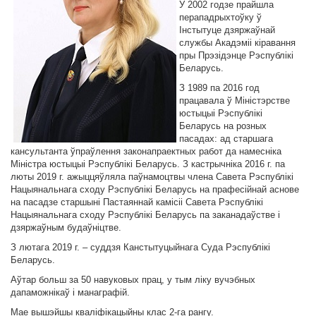
У 2002 годзе прайшла
перападрыхтоўку ў
Інстытуце дзяржаўнай
службы Акадэміі кіравання
пры Прэзідэнце Рэспублікі
Беларусь.
З 1989 па 2016 год
працавала ў Міністэрстве
юстыцыі Рэспублікі
Беларусь на розных
пасадах: ад старшага
кансультанта ўпраўлення законапраектных работ да намесніка
Міністра юстыцыі Рэспублікі Беларусь. З кастрычніка 2016 г. па
люты 2019 г. ажыццяўляла паўнамоцтвы члена Савета Рэспублікі
Нацыянальнага сходу Рэспублікі Беларусь на прафесійнай аснове
на пасадзе старшыні Пастаяннай камісіі Савета Рэспублікі
Нацыянальнага сходу Рэспублікі Беларусь па заканадаўстве і
дзяржаўным будаўніцтве.
З лютага 2019 г. – суддзя Канстытуцыйнага Суда Рэспублікі
Беларусь.
Аўтар больш за 50 навуковых прац, у тым ліку вучэбных
дапаможнікаў і манаграфій.
Мае вышэйшы кваліфікацыйны клас 2-га рангу.