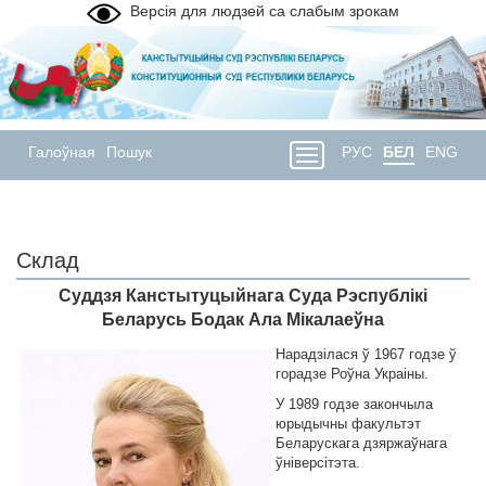
Версія для людзей са слабым зрокам
Галоўная
Пошук
РУС
БЕЛ
ENG
Склад
Суддзя Канстытуцыйнага Суда Рэспублікі
Беларусь Бодак Ала Мікалаеўна
Нарадзiлася ў 1967 годзе ў
горадзе Роўна Украiны.
У 1989 годзе закончыла
юрыдычны факультэт
Беларускага дзяржаўнага
ўнiверсiтэта.