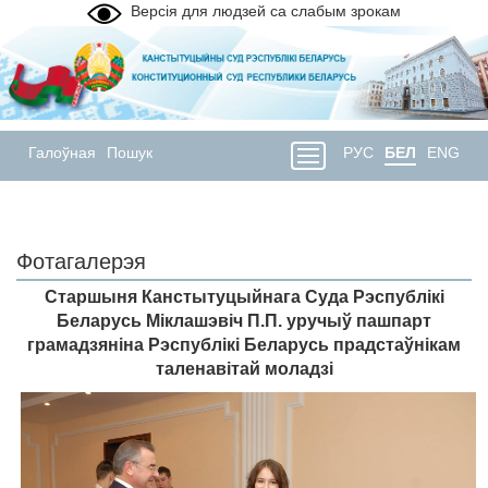
Версія для людзей са слабым зрокам
Галоўная
Пошук
РУС
БЕЛ
ENG
Фотагалерэя
Старшыня Канстытуцыйнага Суда Рэспублiкi
Беларусь Мiклашэвiч П.П. уручыў пашпарт
грамадзянiна Рэспублiкi Беларусь прадстаўнiкам
таленавiтай моладзi