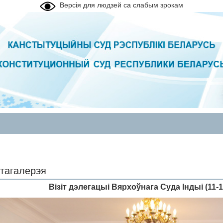
Версія для людзей са слабым зрокам
тагалерэя
Вiзiт дэлегацыi Вярхоўнага Суда Iндыi (11-14