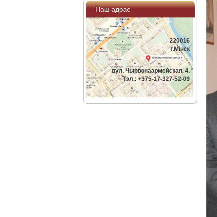
Наш адрас
220016
г.Мiнск
вул. Чырвонаармейская, 4.
Тэл.: +375-17-327-52-09