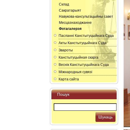
Склад
Сакратарыят
Навукова-кансультацыйны савет
Месцазнаходжанне
Фотагалерэя
Пасланнi Канстытуцыйнага Суда
Акты Канстытуцыйнага Суда
Звароты
Канстытуцыйная скарга
Веснік Канстытуцыйнага Суда
Мiжнародныя сувязi
Карта сайта
Пошук
Шукаць