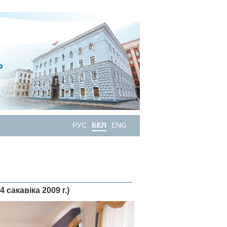
РУС
БЕЛ
ENG
 сакавiка 2009 г.)