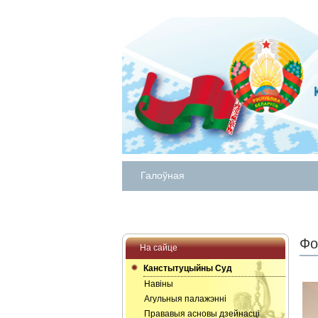
Галоўная
Фо
На сайце
Канстытуцыйны Суд
Навіны
Агульныя палажэнні
Прававыя асновы дзейнасці