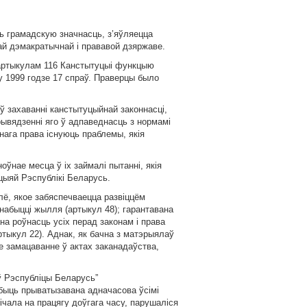
 грамадскую значнасць, з’яўляецца
й дэмакратычнай i прававой дзяржаве.
артыкулам 116 Канстытуцыi функцыю
 1999 годзе 17 спраў. Праверцы было
 захаваннi канстытуцыйнай законнасцi,
рывядзеннi яго ў адпаведнасць з нормамi
нага права iснуюць праблемы, якiя
ўнае месца ў iх займалi пытаннi, якiя
цыяй Рэспублiкi Беларусь.
ё, якое забяспечваецца развiццём
набыццi жылля (артыкул 48); гарантавана
на роўнасць усiх перад законам i права
ртыкул 22). Аднак, як бачна з матэрыялаў
е замацаванне ў актах заканадаўства,
ў Рэспублiцы Беларусь”
 быць прыватызавана адначасова ўсiмi
чала на працягу доўгага часу, парушалiся