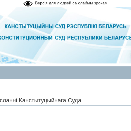
Версія для людзей са слабым зрокам
сланнi Канстытуцыйнага Суда