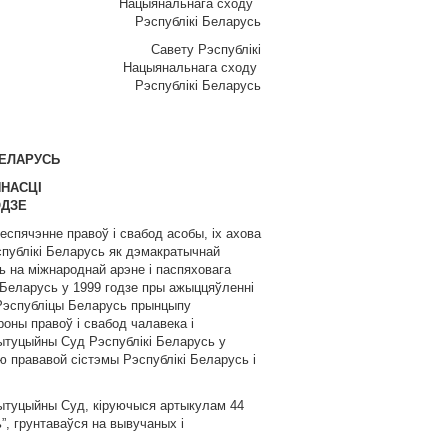
Нацыянальнага сходу
Рэспублікі Беларусь
Савету Рэспублікі
Нацыянальнага сходу
Рэспублiкi Беларусь
БЕЛАРУСЬ
НАСЦІ
ОДЗЕ
спячэнне правоў i свабод асобы, iх ахова
спублiкi Беларусь як дэмакратычнай
 на мiжнароднай арэне i паспяховага
 Беларусь у 1999 годзе пры ажыццяўленнi
 Рэспублiцы Беларусь прынцыпу
роны правоў i свабод чалавека i
тытуцыйны Суд Рэспублiкi Беларусь у
 прававой сiстэмы Рэспублiкi Беларусь i
тытуцыйны Суд, кiруючыся артыкулам 44
, грунтаваўся на вывучаных i