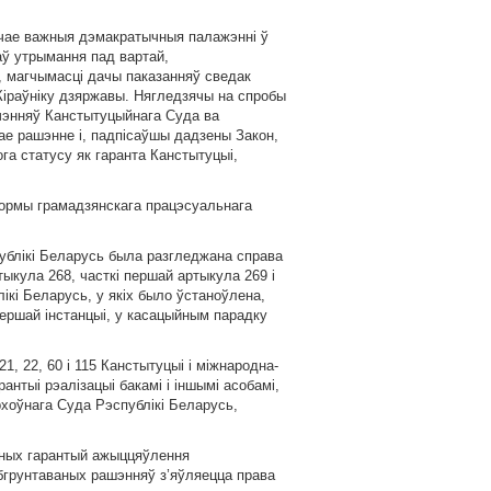
шчае важныя дэмакратычныя палажэннi ў
аў утрымання пад вартай,
 магчымасцi дачы паказанняў сведак
 Кiраўнiку дзяржавы. Нягледзячы на спробы
чэнняў Канстытуцыйнага Суда ва
ае рашэнне i, падпiсаўшы дадзены Закон,
ога статусу як гаранта Канстытуцыi,
ормы грамадзянскага працэсуальнага
ублiкi Беларусь была разгледжана справа
тыкула 268, часткi першай артыкула 269 i
iкi Беларусь, у якiх было ўстаноўлена,
першай iнстанцыi, у касацыйным парадку
 22, 60 i 115 Канстытуцыi i мiжнародна-
нтыi рэалiзацыi бакамi i iншымi асобамi,
хоўнага Суда Рэспублiкi Беларусь,
ьных гарантый ажыццяўлення
абгрунтаваных рашэнняў з’яўляецца права