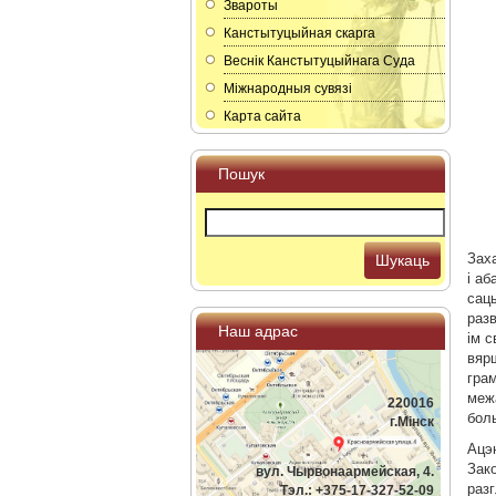
Звароты
Канстытуцыйная скарга
Веснік Канстытуцыйнага Суда
Мiжнародныя сувязi
Карта сайта
Пошук
Зах
Шукаць
i а
сац
раз
Наш адрас
iм 
вярш
гра
меж
220016
бол
г.Мiнск
Ацэ
Зак
вул. Чырвонаармейская, 4.
раз
Тэл.: +375-17-327-52-09