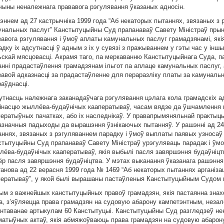
чыны неналежнага прававога рэгулявання ўказаных адносiн.
эннем ад 27 кастрычнiка 1999 года “Аб некаторых пытаннях, звязаных з
унальных паслуг” Канстытуцыйны Суд прапанаваў Савету Мiнiстраў пры
вавога рэгулявання i ўмоў аплаты камунальных паслуг грамадзянамi, як
дку iх адсутнасцi ў адным з iх у сувязi з пражываннем у гэты час у iн
ьскай мясцовасцi. Акрамя таго, па меркаванню Канстытуцыйнага Суда, 
аннi прадастаўлення грамадзянам iльгот па аплаце камунальных паслуг,
вавой адказнасцi за прадастаўленне для пераразлiку платы за камунальн
раўднасцi.
тнасць належнага заканадаўчага рэгулявання цэлага кола грамадскiх адн
йнасцю жыллёва-будаўнiчых кааператываў, часам вядзе да ўшчамлення п
ператыўных пачатках, або iх наследнiкаў. У правапрымяняльнай практыц
азначныя падыходы да вырашэння ўзнiкаючых пытанняў. У рашэннi ад 24
аннях, звязаных з рэгуляваннем парадку i ўмоў выплаты паявых узносаў
стытуцыйны Суд прапанаваў Савету Мiнiстраў урэгуляваць парадак i ўм
лёва-будаўнiчых кааператываў, якiя выбылi пасля завяршэння будаўнiцт
ёр пасля завяршэння будаўнiцтва. У мэтах выканання ўказанага рашэння
танова ад 22 верасня 1999 года № 1469 “Аб некаторых пытаннях арганiза
ператываў”, у якой былi вырашаны пастаўленыя Канстытуцыйным Судом 
ым з важнейшых канстытуцыйных правоў грамадзян, якiя пастаянна знах
а, з’яўляецца права грамадзян на судовую абарону кампетэнтным, неза
антаванае артыкулам 60 Канстытуцыi. Канстытуцыйны Суд разгледзеў нек
матыўных актаў, якiя абмяжоўваюць права грамадзян на судовую абарон