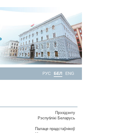
РУС
БЕЛ
ENG
Прэзідэнту
Рэспублiкi Беларусь
Палаце прадстаўнікоў