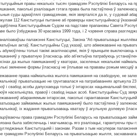
стытуцыйныя правы некалькiх тысяч грамадзян Рэспублiкi Беларусь на
яшкання, паколькi рэалiзацыя гэтага права была пастаўлена ў залежнасц
ьныя суды адмаўлялi грамадзянам, якiя звярталiся да iх, у судовай абаро
ыкулам 112 Канстытуцыi пытанне аб праверцы канстытуцыйнасцi ўказанай
ццёўлена Канстытуцыйным Судом на падставе прапановы Савета Рэспубл
аве было ўзбуджана 30 красавiка 1999 года, i 2 чэрвеня справа разглед
аналiзаваўшы палажэннi Канстытуцыi, Закона “Аб прыватызацыi жыллёва
матыўных актаў, Канстытуцыйны Суд указаў, што абмежаваннi на прыв
ь абумоўлены толькi такiмi акалiчнасцямi, якiя ў прынцыпе выключаюц
яшканняў у прыватную ўласнасць або аб’ектыўна патрабуюць устанаўленн
сiнах да жылых памяшканняў у кватэрах, заселеных некалькiмi наймальнi
олькi змяненне формы ўласнасцi не ўплывае на прававы рэжым месцаў а
ежаванне права наймальнiка жылога памяшкання на свабодную, не зал
мальнiкаў прыватызацыю не грунтавалася на патрабаваннях артыкула 23 
оў i свабод асобы дапускаецца толькi ў iнтарэсах нацыянальнай бяспекi
роўя насельнiцтва, правоў i свабод iншых асоб. Канстытуцыйны Суд звя
ежаванняў абараняемым iнтарэсам, паколькi гарантаванае Канстытуцыяй 
ватызацыю займаемых жылых памяшканняў было пастаўлена ў залежнасц
мальнiкаў, iх жадання прыватызаваць кватэру ў агульную долевую ўласн
ацоўваючы права грамадзян Рэспублiкi Беларусь на прыватызацыю займ
вязана была забяспечыць i магчымасць яго рэалiзацыi, гарантуючы пры г
дугледжаных Канстытуцыяй i законам. Разам з тым насуперак палажэнням
ве грамадзян Рэспублiкi Беларусь на прыватызацыю жылля, заснаванага