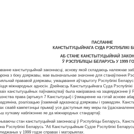
ПАСЛАННЕ
КАНСТЫТУЦЫЙНАГА СУДА РЭСПУБЛIКI 
АБ СТАНЕ КАНСТЫТУЦЫЙНАЙ ЗАКОН
Ў РЭСПУБЛIЦЫ БЕЛАРУСЬ У 1999 Г
аванне канстытуцыйнай законнасцi, аснову якой складаюць належнае забе
барона з боку дзяржавы, мае вызначальнае значэнне для станаўлення Рэ
ыяльнай прававой дзяржавы, умацавання аўтарытэту Рэспублiкi Беларусь
вiцця мiжнародных адносiн. Дзейнасць Канстытуцыйнага Суда Рэспублiкi
сваiх канстытуцыйных паўнамоцтваў была накiравана на зацвярджэнне ў
энства права (артыкул 7 Канстытуцыi) i ўзмацненне на гэтай аснове аба
мадзянiна, рэалiзацыю ўзаемнай адказнасцi дзяржавы i грамадзян. Канс
ах сваёй кампетэнцыi прымаў усе даступныя яму меры па ўдасканаленню
ьш хуткаму наблiжэнню яе да мiжнародных стандартаў.
ньваючы стан канстытуцыйнай законнасцi ў Рэспублiцы Беларусь, Канс
она Рэспублiкi Беларусь “Аб Канстытуцыйным Судзе Рэспублiкi Беларусь”
гледжаных у 1999 годзе справах i матэрыялах.