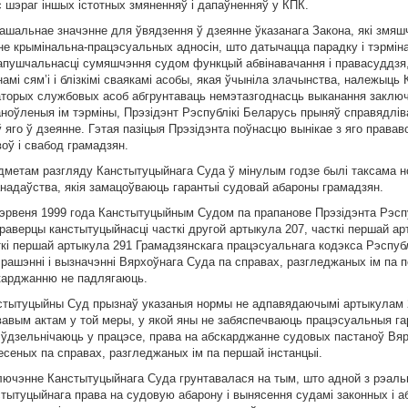
с шэраг iншых iстотных змяненняў i дапаўненняў у КПК.
ашальнае значэнне для ўвядзення ў дзеянне ўказанага Закона, якi змя
iне крымiнальна-працэсуальных адносiн, што датычацца парадку i тэрмiн
апушчальнасцi сумяшчэння судом функцый абвiнавачання i правасуддзя,
амi сям’i i блiзкiмi сваякамi асобы, якая ўчынiла злачынства, належыць
аторых службовых асоб абгрунтаваць немэтазгоднасць выканання заклю
аноўленыя iм тэрмiны, Прэзiдэнт Рэспублiкi Беларусь прыняў справядлiв
 яго ў дзеянне. Гэтая пазiцыя Прэзiдэнта поўнасцю вынiкае з яго правав
оў i свабод грамадзян.
дметам разгляду Канстытуцыйнага Суда ў мiнулым годзе былi таксама н
анадаўства, якiя замацоўваюць гарантыi судовай абароны грамадзян.
чэрвеня 1999 года Канстытуцыйным Судом па прапанове Прэзiдэнта Рэсп
раверцы канстытуцыйнасцi часткi другой артыкула 207, часткi першай ар
ткi першай артыкула 291 Грамадзянскага працэсуальнага кодэкса Рэспубл
 рашэннi i вызначэннi Вярхоўнага Суда па справах, разгледжаных iм па 
карджанню не падлягаюць.
стытуцыйны Суд прызнаў указаныя нормы не адпавядаючымi артыкулам 21,
авым актам у той меры, у якой яны не забяспечваюць працэсуальныя гара
я ўдзельнiчаюць у працэсе, права на абскарджанне судовых пастаноў Вяр
есеных па справах, разгледжаных iм па першай iнстанцыi.
лючэнне Канстытуцыйнага Суда грунтавалася на тым, што адной з рэал
стытуцыйнага права на судовую абарону i вынясення судамi законных i 