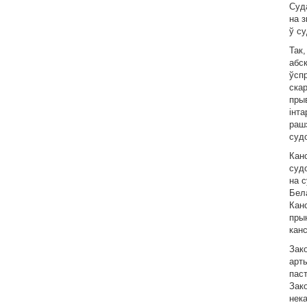
Суд
на 
ў су
Так
абс
ўсп
скар
пры
iнт
рашэ
суд
Кан
суд
на 
Бел
Кан
пры
кан
Зак
арт
пас
Зако
нек