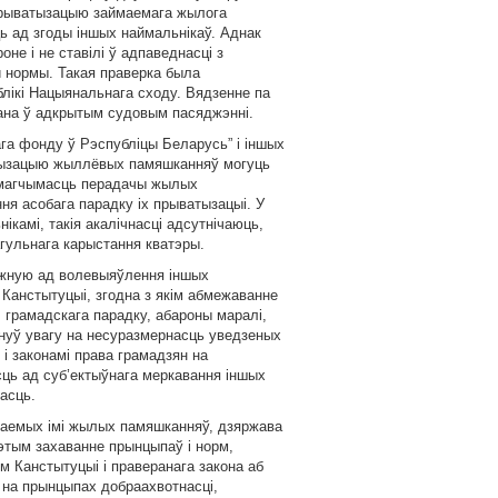
 прыватызацыю займаемага жылога
ь ад згоды iншых наймальнiкаў. Аднак
не i не ставiлi ў адпаведнасцi з
 нормы. Такая праверка была
iкi Нацыянальнага сходу. Вядзенне па
жана ў адкрытым судовым пасяджэннi.
га фонду ў Рэспублiцы Беларусь” i iншых
атызацыю жыллёвых памяшканняў могуць
ь магчымасць перадачы жылых
я асобага парадку iх прыватызацыi. У
камi, такiя акалiчнасцi адсутнiчаюць,
гульнага карыстання кватэры.
ежную ад волевыяўлення iншых
Канстытуцыi, згодна з якiм абмежаванне
, грамадскага парадку, абароны маралi,
рнуў увагу на несуразмернасць уведзеных
i законамi права грамадзян на
ь ад суб’ектыўнага меркавання iншых
асць.
аемых iмi жылых памяшканняў, дзяржава
этым захаванне прынцыпаў i норм,
 Канстытуцыi i праверанага закона аб
 на прынцыпах добраахвотнасцi,