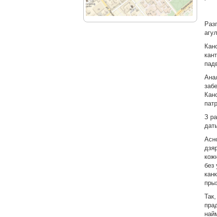
Раз
агу
Кан
кан
пад
Ана
забе
Кан
пат
З р
дат
Асн
дзя
кожн
без 
кан
пры
Так
пра
най