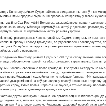
I
гляд у Канстытуцыйным Судзе найбольш складаных пытанняў, якiя маюць
льнапрынятым сродкам вырашэння прававых канфлiктаў у любой сучасна
стытуцыйны Суд Рэспублiкi Беларусь, ажыццяўляючы прадугледжаную 
тролю за канстытуцыйнасцю нарматыўных актаў у дзяржаве, разгледзеў у
вергнута больш 30 нарматыўных актаў рознага ўзроўню.
лiз спраў, разгледжаных Канстытуцыйным Судом, сведчыць аб тым, што ў
спячэннi правоў i свабод грамадзян, ва ўдасканаленнi заканадаўства, п
стытуцыi Рэспублiкi Беларусь i агульнапрызнанымi прынцыпамi мiжнарод
рабуюць свайго вырашэння.
азгледжаных Канстытуцыйным Судом у 1999 годзе спраў вынiкае, што асно
ычацца забеспячэння правоў i свабод грамадзян, гарантаваных Канстыту
оўным Законам абвешчана права грамадзян Рэспублiкi Беларусь на жылл
ржаўнага i прыватнага жыллёвага фонду, садзейнiчаннем грамадзянам у 
аму права ўласнасцi i садзейнiчанне яе набыццю (артыкул 44); замацава
усякай дыскрымiнацыi на роўную абарону правоў i законных iнтарэсаў (а
крэтных спраў, гэтыя правы i гарантыi не заўсёды атрымлiваюць належна
званых рэгуляваць адпаведныя грамадскiя адносiны.
, часткай другой артыкула 5 Закона “Аб прыватызацыi жыллёвага фонду 
дугледжвалася, што кватэра, заселеная некалькiмi наймальнiкамi, можа
мальнiкамi ў агульную долевую ўласнасць. Дадзенай нормай, якая дзейнi