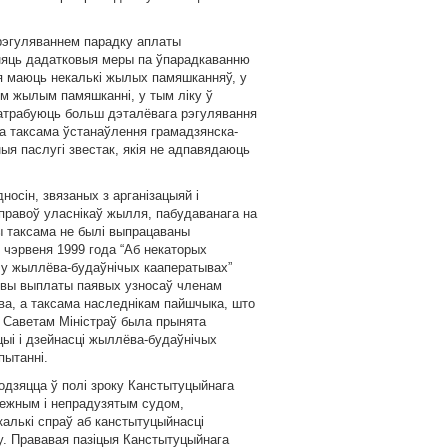
 рэгуляваннем парадку аплаты
няць дадатковыя меры па ўпарадкаванню
iя маюць некалькi жылых памяшканняў, у
шым жылым памяшканнi, у тым лiку ў
патрабуюць больш дэталёвага рэгулявання
 а таксама ўстанаўлення грамадзянска-
ыя паслугi звестак, якiя не адпавядаюць
осiн, звязаных з арганiзацыяй i
равоў уласнiкаў жылля, пабудаванага на
ы таксама не былi выпрацаваны
 чэрвеня 1999 года “Аб некаторых
 у жыллёва-будаўнiчых кааператывах”
овы выплаты паявых узносаў членам
ва, а таксама наследнiкам пайшчыка, што
 Саветам Мiнiстраў была прынята
цыi i дзейнасцi жыллёва-будаўнiчых
пытаннi.
одзяцца ў полi зроку Канстытуцыйнага
лежным i непрадузятым судом,
алькi спраў аб канстытуцыйнасцi
у. Прававая пазiцыя Канстытуцыйнага