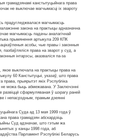
цыя грамадзянамi канстытуцыйнага права
эчак не выключае магчымасцi iх звароту
усь прадугледжвалася магчымасць
палажэнне закона на практыцы адназначна
аючае магчымасць падачы аналагiчнай
рактыка прымянення артыкула 209 КПК
зацiкаўленыя асобы, чые правы i законныя
 пазбаўлялiся права на зварот у суд, а
законныя iнтарэсы, аказвалiся па-за
, якое выключала на практыцы права на
кулу 60 Канстытуцыi, указаў, што права
 права, прыярытэт якiх Рэспублiка
а не можа быць абмежавана. У Заключэннi
е развiццё сфармуляваная ў шэрагу раней
ве i непасрэдным, прамым дзеяннi
уцыйнага Суда ад 13 мая 1999 года ў
ана права грамадзян абскардзiць
цыйны Суд адзначае, што гэтым жа
ынятых у канцы 1998 года, аб
адаўства Парламент Рэспублiкi Беларусь