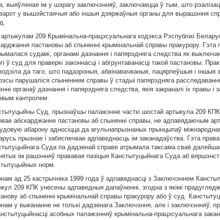
а, выяўленая iм у шэрагу заключэнняў, заключаецца ў тым, што рэалiза
зварот у вышэйстаячыя або iншыя дзяржаўныя органы для вырашэння спр
д.
, артыкулам 209 Крымiнальна-працэсуальнага кодэкса Рэспублiкi Белар
карджання пастановы аб спыненнi крымiнальнай справы пракурору. Гэта 
рымалася судамi, органамi дазнання i папярэдняга следства як выключ
гi ў суд для праверкi законнасцi i абгрунтаванасцi такой пастановы. П
водзiла да таго, што падазроныя, абвiнавачваныя, пацярпеўшыя i iншыя 
арэсы парушалiся спыненнем справы ў стадыi папярэдняга расследавання,
ннi органаў дазнання i папярэдняга следства, якiя закраналi iх правы i 
овым кантролем.
стытуцыйны Суд, прызнаўшы палажэнне часткi шостай артыкула 209 КПК
овае абскарджанне пастановы аб спыненнi справы, не адпавядаючым арты
судовую абарону адносiцца да агульнапрызнаных прынцыпаў мiжнароднага
арусь прызнае i забяспечвае адпаведнасць iм заканадаўства. Гэта прав
стытуцыйнага Суда па дадзенай справе атрымала таксама сваё далейша
нятых iм рашэнняў прававая пазiцыя Канстытуцыйнага Суда аб вяршэнст
стытуцыйных норм.
онам ад 25 кастрычнiка 1999 года ў адпаведнасцi з Заключэннем Канстыт
ыкул 209 КПК унесены адпаведныя дапаўненнi, згодна з якiмi прадугледж
танову аб спыненнi крымiнальнай справы пракурору або ў суд. Канстыту
нам у выкананне не толькi дадзенага Заключэння, але i заключэнняў, пр
анстытуцыйнасцi асобных палажэнняў крымiнальна-працэсуальнага закан