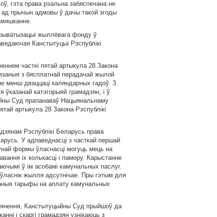
оў, гэта права рэальна забяспечана не
 ад прычын адмовы ў дачы такой згоды
амяшканне.
прыватызацыi жыллёвага фонду ў
вядаючая Канстытуцыi Рэспублiкi
неннем часткi пятай артыкула 28 Закона
вязаныя з бясплатнай перадачай жылой
 не менш дваццацi каляндарных гадоў. З
 ўказанай катэгорыяй грамадзян, i ў
цыйны Суд прапанаваў Нацыянальнаму
ятай артыкула 28 Закона Рэспублiкi
адзянам Рэспублiкi Беларусь права
арусь. У адпаведнасцi з часткай першай
най формы ўласнасцi могуць мець на
вання iх колькасцi i памеру. Карыстанне
ючымi ў iм асобамi камунальных паслуг.
i ўласнiк жылля адсутнiчае. Пры гэтым для
ваныя тарыфы на аплату камунальных
ымянення, Канстытуцыйны Суд прыйшоў да
аннi i скаргi грамадзян узнiкаюць з