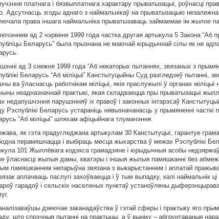
учэння платнага i бязвыплатнага характару прыватызацыi, роўнасцi прав
о. Адсутнасць згоды аднаго з наймальнiкаў на прыватызацыю незалежна
лючала права iншага наймальнiка прыватызаваць займаемае iм жылое п
лючэннем ад 2 чэрвеня 1999 года частка другая артыкула 5 Закона “Аб 
публiцы Беларусь” была прызнана не маючай юрыдычнай сiлы як не адпа
арусь.
ашэннi ад 3 снежня 1999 года “Аб некаторых пытаннях, звязаных з прымя
публiкi Беларусь “Аб мiлiцыi” Канстытуцыйны Суд разгледзеў пытаннi, з
чы ва ўласнасць работнiкам мiлiцыi, якiя праслужылi ў органах мiлiцыi
чыны неадназначнай практыкi, якая складваецца пры прыватызацыi жылля
ах недапушчэння парушэнняў iх правоў i законных iнтарэсаў Канстыту
у Рэспублiкi Беларусь устаранiць нявызначанасць у прымяненнi часткi п
арусь “Аб мiлiцыi” шляхам афiцыйнага тлумачэння.
ржава, як гэта прадугледжана артыкулам 30 Канстытуцыi, гарантуе грам
бодна перамяшчацца i выбiраць месца жыхарства ў межах Рэспублiкi Бел
ыкула 101 Жыллёвага кодэкса грамадзяне i юрыдычныя асобы недзяржаў
ве ўласнасцi жылыя дамы, кватэры i iншыя жылыя памяшканнi без абмежа
ым памяшканнем непарыўна звязана з выкарыстаннем i аплатай пражыва
язак аплачваць паслугi захоўваецца i ў тым выпадку, калi наймальнiк ц
ароў гарадоў i сельскiх населеных пунктаў устаноўлены дыферэнцыра
уг.
аналiзаваўшы дзеючае заканадаўства ў гэтай сферы i практыку яго пр
ду, што спрэчныя пытаннi на практыцы, а ў вынiку – абгрунтаваныя нарак