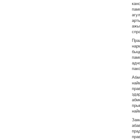
кан
пам
агул
арт
ажы
спр
Пра
нар
быц
пам
адно
пак
Абм
най
прав
зда
абм
пры
най
Зам
аба
пра
пра