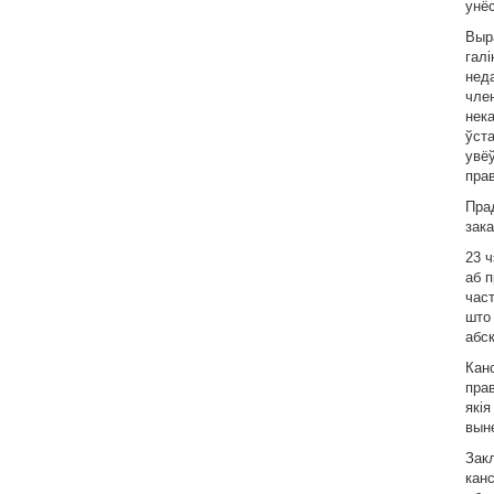
унё
Выр
гал
нед
член
нек
ўст
увёў
прав
Пра
зак
23 
аб п
час
што
абс
Кан
прав
якi
вын
Зак
кан