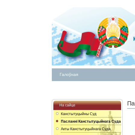
Галоўная
Па
На сайце
Канстытуцыйны Суд
Пасланнi Канстытуцыйнага Суда
Акты Канстытуцыйнага Суда