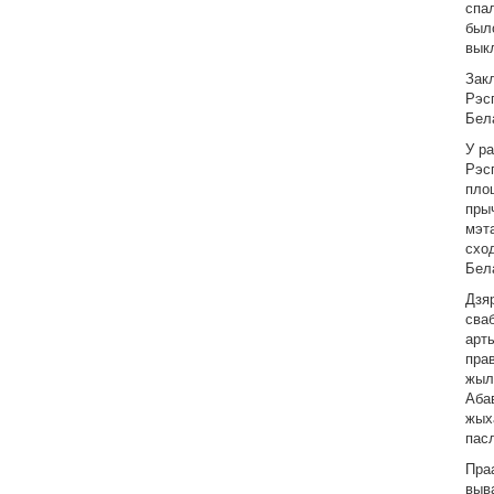
спал
был
вык
Зак
Рэс
Бел
У р
Рэс
плош
пры
мэт
сход
Бел
Дзя
сва
арт
пра
жыл
Абав
жых
пасл
Пра
выва