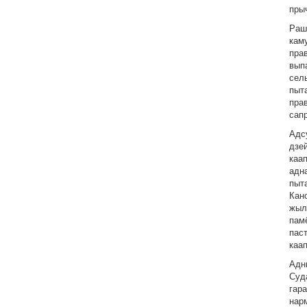
пры
Раш
кам
пра
выпа
сел
пыт
пра
сап
Адсу
дзе
каа
адн
пыт
Кан
жыл
пам
пас
каа
Адн
Суд
гар
нар