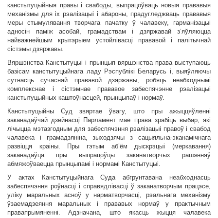
канстытуцыйныя правы і свабоды, выпрацоўваць новыя прававыя
механізмы для іх рэалізацыі і абароны, прадугледжваць прававыя
меры стымулявання творчага пачатку ў чалавеку, гарманізацыі
адносін паміж асобай, грамадствам і дзяржавай з’яўляюцца
найважнейшым крытэрыем устойлівасці прававой і палітычнай
сістэмы дзяржавы.
Вяршэнства Канстытуцыі і прынцып вяршэнства права выступаюць
базісам канстытуцыйнага ладу Рэспублікі Беларусь і, выяўляючы
сутнасць сучаснай прававой дзяржавы, робяць неабходнымі
комплекснае і сістэмнае прававое забеспячэнне рэалізацыі
канстытуцыйных каштоўнасцей, прынцыпаў і нормаў.
Канстытуцыйны Суд звяртае ўвагу, што пры ажыццяўленні
заканадаўчай дзейнасці Парламент мае права зрабіць выбар, які
лічыцца мэтазгодным для забеспячэння рэалізацыі правоў і свабод
чалавека і грамадзяніна, зыходзячы з сацыяльна-эканамічнага
развіцця краіны. Пры гэтым аб’ём дыскрэцыі (меркавання)
заканадаўца пры выпрацоўцы заканатворчых рашэнняў
абмяжоўваецца прынцыпамі і нормамі Канстытуцыі.
У актах Канстытуцыйнага Суда абгрунтавана неабходнасць
забеспячэння роўнасці і справядлівасці ў заканатворчым працэсе,
уліку маральных асноў у нарматворчасці, рэальнага механізму
ўзаемадзеяння маральных і прававых нормаў у практычным
правапрымяненні. Адзначана, што якасць жыцця чалавека