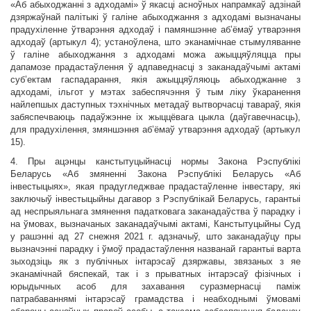
«Аб абыходжанні з адходамі» ў якасці асноўных напрамкаў адзінай
дзяржаўнай палітыкі ў галіне абыходжання з адходамі вызначаны
прадухіленне ўтварэння адходаў і памяншэнне аб’ёмаў утварэння
адходаў (артыкул 4); устаноўлена, што эканамічнае стымуляванне
ў галіне абыходжання з адходамі можа ажыццяўляцца пры
дапамозе прадастаўлення ў адпаведнасці з заканадаўчымі актамі
суб’ектам гаспадарання, якія ажыццяўляюць абыходжанне з
адходамі, ільгот у мэтах забеспячэння ў тым ліку ўкаранення
найлепшых даступных тэхнічных метадаў вытворчасці тавараў, якія
забяспечваюць падаўжэнне іх жыццёвага цыкла (даўгавечнасць),
для прадухілення, змяншэння аб’ёмаў утварэння адходаў (артыкул
15).
4. Пры ацэнцы канстытуцыйнасці нормы Закона Рэспублікі
Беларусь «Аб змяненні Закона Рэспублікі Беларусь «Аб
інвестыцыях», якая прадугледжвае прадастаўленне інвестару, які
заключыў інвестыцыйны дагавор з Рэспублікай Беларусь, гарантыі
ад неспрыяльнага змянення падатковага заканадаўства ў парадку і
на ўмовах, вызначаных заканадаўчымі актамі, Канстытуцыйны Суд
у рашэнні ад 27 снежня 2021 г. адзначыў, што заканадаўцу пры
вызначэнні парадку і ўмоў прадастаўлення названай гарантыі варта
зыходзіць як з публічных інтарэсаў дзяржавы, звязаных з яе
эканамічнай бяспекай, так і з прыватных інтарэсаў фізічных і
юрыдычных асоб для захавання суразмернасці паміж
патрабаваннямі інтарэсаў грамадства і неабходнымі ўмовамі