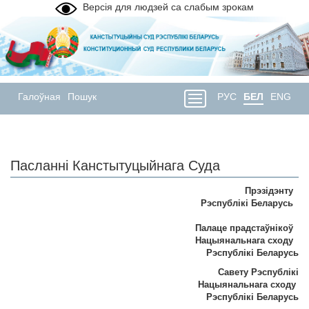
Версія для людзей са слабым зрокам
Галоўная
Пошук
РУС
БЕЛ
ENG
Пасланнi Канстытуцыйнага Суда
Прэзідэнту
Рэспублiкi Беларусь
Палаце прадстаўнікоў
Нацыянальнага сходу
Рэспублікі Беларусь
Савету Рэспублікі
Нацыянальнага сходу
Рэспублiкi Беларусь