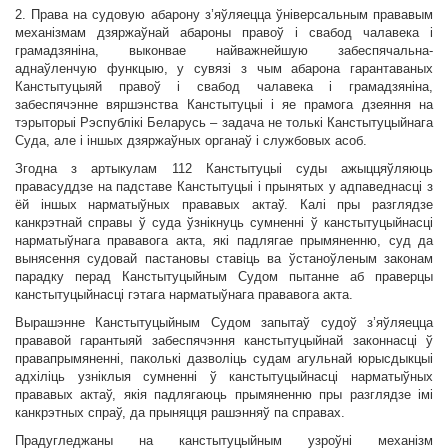
2. Права на судовую абарону з’яўляецца ўніверсальным прававым
механізмам дзяржаўнай абароны правоў і свабод чалавека і
грамадзяніна, выконвае найважнейшую забеспячальна-
аднаўленчую функцыю, у сувязі з чым абарона гарантаваных
Канстытуцыяй правоў і свабод чалавека і грамадзяніна,
забеспячэнне вяршэнства Канстытуцыі і яе прамога дзеяння на
тэрыторыі Рэспублікі Беларусь – задача не толькі Канстытуцыйнага
Суда, але і іншых дзяржаўных органаў і службовых асоб.
Згодна з артыкулам 112 Канстытуцыі суды ажыццяўляюць
правасуддзе на падставе Канстытуцыі і прынятых у адпаведнасці з
ёй іншых нарматыўных прававых актаў. Калі пры разглядзе
канкрэтнай справы ў суда ўзнікнуць сумненні ў канстытуцыйнасці
нарматыўнага прававога акта, які падлягае прымяненню, суд да
вынясення судовай пастановы ставіць ва ўстаноўленым законам
парадку перад Канстытуцыйным Судом пытанне аб праверцы
канстытуцыйнасці гэтага нарматыўнага прававога акта.
Вырашэнне Канстытуцыйным Судом запытаў судоў з’яўляецца
прававой гарантыяй забеспячэння канстытуцыйнай законнасці ў
правапрымяненні, паколькі дазволіць судам агульнай юрысдыкцыі
адхіліць узніклыя сумненні ў канстытуцыйнасці нарматыўных
прававых актаў, якія падлягаюць прымяненню пры разглядзе імі
канкрэтных спраў, да прыняцця рашэнняў па справах.
Прадугледжаны на канстытуцыйным узроўні механізм