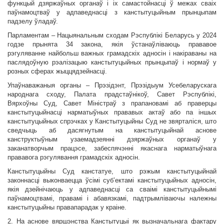
функцый дзяржаўных органаў і іх самастойнасці ў межах сваіх
паўнамоцтваў у адпаведнасці з канстытуцыйным прынцыпам
падзелу ўладаў.
Парламентам – Нацыянальным сходам Рэспублікі Беларусь у 2024
годзе прынята 34 закона, якія ўстанаўліваюць прававое
рэгуляванне найбольш важных грамадскіх адносін і накіраваны на
паслядоўную рэалізацыю канстытуцыйных прынцыпаў і нормаў у
розных сферах жыццядзейнасці.
Упаўнаважаныя органы – Прэзідэнт, Прэзідыум Усебеларускага
народнага сходу, Палата прадстаўнікоў, Савет Рэспублікі,
Вярхоўны Суд, Савет Міністраў з прапановамі аб праверцы
канстытуцыйнасці нарматыўных прававых актаў або па іншых
канстытуцыйных спрэчках у Канстытуцыйны Суд не звярталіся, што
сведчыць аб дасягнутым на канстытуцыйнай аснове
канструктыўным узаемадзеянні дзяржаўных органаў у
заканатворчым працэсе, забеспячэнні якаснага нарматыўнага
прававога рэгулявання грамадскіх адносін.
Канстытуцыйны Суд канстатуе, што рэжым канстытуцыйнай
законнасці выконваецца ўсімі суб’ектамі канстытуцыйных адносін,
якія дзейнічаюць у адпаведнасці са сваімі канстытуцыйнымі
паўнамоцтвамі, правамі і абавязкамі, падтрымліваючы належны
канстытуцыйны правапарадак у краіне.
2. На аснове вяршэнства Канстытуцыі як вызначальнага фактару