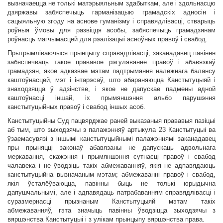
вызначаецца не толькі матэрыяльным здабыткам, але і здольнасцю
дзяржавы забяспечыць гарманізацыю грамадскіх адносін і
сацыяльную згоду на аснове гуманізму і справядлівасці, стварыць
роўныя ўмовы для развіцця асобы, забяспечыць грамадзянам
роўнасць магчымасцей для рэалізацыі асноўных правоў і свабод.
Прытрымліваючыся прынцыпу справядлівасці, заканадавец павінен
забяспечваць такое прававое рэгуляванне правоў і абавязкаў
грамадзян, якое адказвае мэтам падтрымання належнага балансу
каштоўнасцей, мэт і інтарэсаў, што абараняюцца Канстытуцыяй і
знаходзяцца ў адзінстве, і якое не дапускае падмены адной
каштоўнасці іншай, іх прымяншэння альбо парушэння
канстытуцыйных правоў і свабод іншых асоб.
Канстытуцыйны Суд пацвярджае раней выказаныя прававыя пазіцыі
аб тым, што зыходзячы з палажэнняў артыкула 23 Канстытуцыі ва
ўзаемасувязі з іншымі канстытуцыйнымі палажэннямі заканадавец
пры прыняцці законаў абавязаны не дапускаць адвольнага
меркавання, скажэння і прымяншэння сутнасці правоў і свабод
чалавека і не ўводзіць такіх абмежаванняў, якія не адпавядаюць
канстытуцыйна вызначаным мэтам; абмежаванні правоў і свабод,
якія ўсталёўваюцца, павінны быць не толькі юрыдычна
дапушчальнымі, але і адпавядаць патрабаванням справядлівасці і
суразмернасці прызнаным Канстытуцыяй мэтам такіх
абмежаванняў, гэта значыць павінны ўводзіцца зыходзячы з
вяршэнства Канстытуцыі і з улікам прынцыпу вяршэнства права.