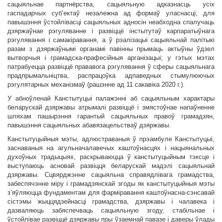
сацыяльнае партнёрства, сацыяльную адказнасць усіх
гаспадарчых суб’ектаў незалежна ад формаў уласнасці; для
павышэння ўстойлівасці сацыяльных адносін неабходна спалучаць
дзяржаўнае рэгуляванне і развіццё інстытутаў карпаратыўнага
рэгулявання і самакіравання, а ў рэалізацыі сацыяльнай палітыкі
разам з дзяржаўнымі органамі павінны прымаць актыўны ўдзел
вытворчыя і грамадска-прафесійныя арганізацыі; у гэтых мэтах
патрабуецца развіццё прававога рэгулявання ў сферы сацыяльнага
прадпрымальніцтва, распрацоўка адпаведных стымулюючых
рэгулятарных механізмаў (рашэнне ад 11 сакавіка 2020 г.).
У абноўленай Канстытуцыі палажэнні аб сацыяльным характары
беларускай дзяржавы атрымалі развіццё і змястоўнае напаўненне
шляхам пашырэння гарантый сацыяльных правоў грамадзян,
павышэння сацыяльных абавязацельстваў дзяржавы.
Канстытуцыйныя мэты, адлюстраваныя ў прэамбуле Канстытуцыі,
заснаваныя на агульначалавечых каштоўнасцях і нацыянальных
духоўных традыцыях, раскрываюцца ў канстытуцыйным тэксце і
выступаюць асновай развіцця беларускай мадэлі сацыяльнай
дзяржавы. Сцвярджэнне сацыяльна справядлівага грамадства,
забеспячэнне міру і грамадзянскай згоды як канстытуцыйныя мэты
з’яўляюцца фундаментам для фарміравання каштоўнасна-сэнсавай
сістэмы жыццядзейнасці грамадства, дзяржавы і чалавека і
дазваляюць забяспечваць сацыяльную згоду, стабільнае і
ўстойлівае развіццё дзяржавы пры ўзаемнай павазе і даверы ўлады