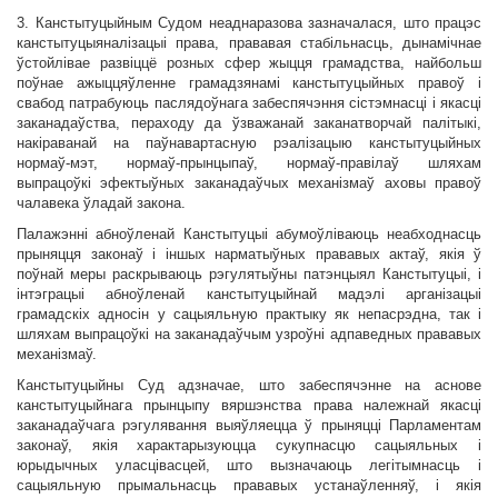
3. Канстытуцыйным Судом неаднаразова зазначалася, што працэс
канстытуцыяналізацыі права, прававая стабільнасць, дынамічнае
ўстойлівае развіццё розных сфер жыцця грамадства, найбольш
поўнае ажыццяўленне грамадзянамі канстытуцыйных правоў і
свабод патрабуюць паслядоўнага забеспячэння сістэмнасці і якасці
заканадаўства, пераходу да ўзважанай заканатворчай палітыкі,
накіраванай на паўнавартасную рэалізацыю канстытуцыйных
нормаў-мэт, нормаў-прынцыпаў, нормаў-правілаў шляхам
выпрацоўкі эфектыўных заканадаўчых механізмаў аховы правоў
чалавека ўладай закона.
Палажэнні абноўленай Канстытуцыі абумоўліваюць неабходнасць
прыняцця законаў і іншых нарматыўных прававых актаў, якія ў
поўнай меры раскрываюць рэгулятыўны патэнцыял Канстытуцыі, і
інтэграцыі абноўленай канстытуцыйнай мадэлі арганізацыі
грамадскіх адносін у сацыяльную практыку як непасрэдна, так і
шляхам выпрацоўкі на заканадаўчым узроўні адпаведных прававых
механізмаў.
Канстытуцыйны Суд адзначае, што забеспячэнне на аснове
канстытуцыйнага прынцыпу вяршэнства права належнай якасці
заканадаўчага рэгулявання выяўляецца ў прыняцці Парламентам
законаў, якія характарызуюцца сукупнасцю сацыяльных і
юрыдычных уласцівасцей, што вызначаюць легітымнасць і
сацыяльную прымальнасць прававых устанаўленняў, і якія