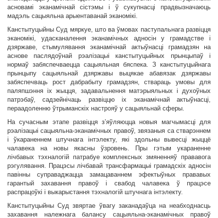
асновамі эканамічнай сістэмы і ў сукупнасці прадвызначаюць
мадэль сацыяльна арыентаванай эканомікі.
Канстытуцыйны Суд мяркуе, што ва ўмовах паступальнага развіцця
эканомікі, удасканалення эканамічных адносін у грамадстве і
дзяржаве, стымулявання эканамічнай актыўнасці грамадзян на
аснове паслядоўнай рэалізацыі канстытуцыйных прынцыпаў і
нормаў забяспечваецца сацыяльная бяспека. З канстытуцыйнага
прынцыпу сацыяльнай дзяржавы выцякае абавязак дзяржавы
забяспечваць рост дабрабыту грамадзян, ствараць умовы для
паляпшэння іх жыцця, задавальнення матэрыяльных і духоўных
патрэбаў, садзейнічаць развіццю іх эканамічнай актыўнасці,
пераадоленню ўтрыманскіх настрояў у сацыяльнай сферы.
На сучасным этапе развіцця з’яўляюцца новыя магчымасці для
рэалізацыі сацыяльна-эканамічных правоў, звязаныя са стварэннем
і ўкараненнем штучнага інтэлекту, які здольны вывесці жыццё
чалавека на новы якасны ўзровень. Пры гэтым укараненне
лічбавых тэхналогій патрабуе комплексных змяненняў прававога
рэгулявання. Працэсы лічбавай трансфармацыі грамадскіх адносін
павінны суправаджацца замацаваннем эфектыўных прававых
гарантый захавання правоў і свабод чалавека ў працэсе
распрацоўкі і выкарыстання тэхналогій штучнага інтэлекту.
Канстытуцыйны Суд звяртае ўвагу заканадаўца на неабходнасць
захавання належнага балансу сацыяльна-эканамічных правоў