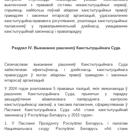
выключэння з прававой сістэмы неканстытуцыйных нормаў,
спрыяюць найбольш поўнай абароне канстытуцыйных правоў
грамадзян і законных інтарэсаў арганізацый, удасканаленню
канстытуцыйна-прававога рэгулявання, рэалізацыі канстытуцыйных
палажэнняў у правапрымяняльнай дзейнасці, умацаванню
канстытуцыйнай законнасці і правапарадку.
Раздзел IV. Выкананне рашэнняў Канстытуцыйнага Суда
Своечасовае выкананне рашэнняў Канстытуцыйнага Суда
забяспечвае эфектыўнасць і дзейснасць канстытуцыйнага
правасуддзя ў мэтах абароны правоў грамадзян і законных
інтарэсаў арганізацый.
У 2024 годзе рэалізавана 5 прававых пазіцый, якія змяшчаюцца ў
рашэннях Канстытуцыйнага Суда, прынятых у парадку
ажыццяўлення абавязковага папярэдняга кантролю
канстытуцыйнасці законаў, а таксама палажэнне, сфармуляванае ў
Пасланні Канстытуцыйнага Суда «Аб стане канстытуцыйнай
законнасці ў Рэспубліцы Беларусь у 2015 годзе».
1. У Пасланні Прэзідэнту Рэспублікі Беларусь і палатам
Нацыянальнага сходу Рэспублікі Беларусь «Аб стане