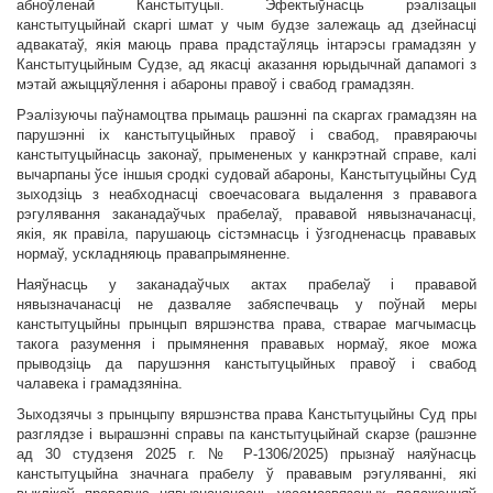
абноўленай Канстытуцыі. Эфектыўнасць рэалізацыі
канстытуцыйнай скаргі шмат у чым будзе залежаць ад дзейнасці
адвакатаў, якія маюць права прадстаўляць інтарэсы грамадзян у
Канстытуцыйным Судзе, ад якасці аказання юрыдычнай дапамогі з
мэтай ажыццяўлення і абароны правоў і свабод грамадзян.
Рэалізуючы паўнамоцтва прымаць рашэнні па скаргах грамадзян на
парушэнні іх канстытуцыйных правоў і свабод, правяраючы
канстытуцыйнасць законаў, прымененых у канкрэтнай справе, калі
вычарпаны ўсе іншыя сродкі судовай абароны, Канстытуцыйны Суд
зыходзіць з неабходнасці своечасовага выдалення з прававога
рэгулявання заканадаўчых прабелаў, прававой нявызначанасці,
якія, як правіла, парушаюць сістэмнасць і ўзгодненасць прававых
нормаў, ускладняюць правапрымяненне.
Наяўнасць у заканадаўчых актах прабелаў і прававой
нявызначанасці не дазваляе забяспечваць у поўнай меры
канстытуцыйны прынцып вяршэнства права, стварае магчымасць
такога разумення і прымянення прававых нормаў, якое можа
прыводзіць да парушэння канстытуцыйных правоў і свабод
чалавека і грамадзяніна.
Зыходзячы з прынцыпу вяршэнства права Канстытуцыйны Суд пры
разглядзе і вырашэнні справы па канстытуцыйнай скарзе (рашэнне
ад 30 студзеня 2025 г. № Р-1306/2025) прызнаў наяўнасць
канстытуцыйна значнага прабелу ў прававым рэгуляванні, які