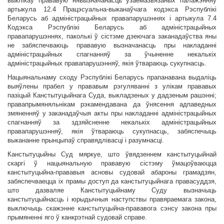
выклікаў прававую нявызначанасць узаемазвязаных палажэнняў
артыкула 12.4 Працэсуальна-выканаўчага кодэкса Рэспублікі
Беларусь аб адміністрацыйных правапарушэннях і артыкула 7.4
Кодэкса Рэспублікі Беларусь аб адміністрацыйных
правапарушэннях, паколькі ў сістэме дзеючага заканадаўства яны
не забяспечваюць прававую вызначанасць пры накладанні
адміністрацыйных спагнанняў за ўчыненне некалькіх
адміністрацыйных правапарушэнняў, якія ўтвараюць сукупнасць.
Нацыянальнаму сходу Рэспублікі Беларусь прапанавана выдаліць
выяўлены прабел у прававым рэгуляванні з улікам прававых
пазіцый Канстытуцыйнага Суда, выкладзеных у дадзеным рашэнні;
правапрымяняльнікам рэкамендавана да ўнясення адпаведных
змяненняў у заканадаўчыя акты пры накладанні адміністрацыйных
спагнанняў за здзяйсненне некалькіх адміністрацыйных
правапарушэнняў, якія ўтвараюць сукупнасць, забяспечыць
выкананне прынцыпаў справядлівасці і разумнасці.
Канстытуцыйны Суд мяркуе, што ўвядзеннем канстытуцыйнай
скаргі ў нацыянальную прававую сістэму ўмацоўваюцца
канстытуцыйна-прававыя асновы судовай абароны грамадзян,
забяспечваецца іх прамы доступ да канстытуцыйнага правасуддзя,
што дазваляе Канстытуцыйнаму Суду вызначыць
канстытуцыйнасць і юрыдычныя наступствы правяраемага закона,
выключыць скажэнне канстытуцыйна-прававога сэнсу закона пры
прымяненні яго ў канкрэтнай судовай справе.