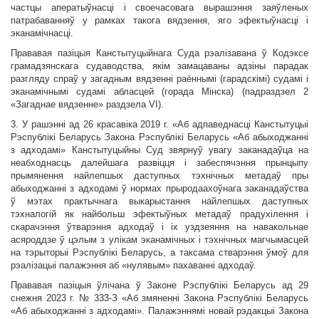
частцы аператыўнасці і своечасовага вырашэння заяўленых
патрабаванняў у рамках такога вядзення, яго эфектыўнасці і
эканамічнасці.
Прававая пазіцыя Канстытуцыйнага Суда рэалізавана ў Кодэксе
грамадзянскага судаводства, якім замацаваны адзіны парадак
разгляду спраў у загадным вядзенні раённымі (гарадскімі) судамі і
эканамічнымі судамі абласцей (горада Мінска) (падраздзел 2
«Загаднае вядзенне» раздзела VI).
3. У рашэнні ад 26 красавіка 2019 г. «Аб адпаведнасці Канстытуцыі
Рэспублікі Беларусь Закона Рэспублікі Беларусь «Аб абыходжанні
з адходамі» Канстытуцыйны Суд звярнуў увагу заканадаўца на
неабходнасць далейшага развіцця і забеспячэння прынцыпу
прымянення найлепшых даступных тэхнічных метадаў пры
абыходжанні з адходамі ў нормах прыродаахоўнага заканадаўства
ў мэтах практычнага выкарыстання найлепшых даступных
тэхналогій як найбольш эфектыўных метадаў прадухілення і
скарачэння ўтварэння адходаў і іх уздзеяння на навакольнае
асяроддзе ў цэлым з улікам эканамічных і тэхнічных магчымасцей
на тэрыторыі Рэспублікі Беларусь, а таксама стварэння ўмоў для
рэалізацыі палажэння аб «нулявым» пахаванні адходаў.
Прававая пазіцыя ўлічана ў Законе Рэспублікі Беларусь ад 29
снежня 2023 г. № 333-З «Аб змяненні Закона Рэспублікі Беларусь
«Аб абыходжанні з адходамі». Палажэннямі новай рэдакцыі Закона