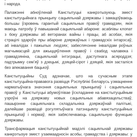
і народа.
Палажэнні абноўленай Канстытуцыі канкрэтызуюць змест
канстытуцыйнага прынцыпу сацыяльнай дзяржавы і замацоўваюць
большы ўзровень гарантый сацыяльных правоў грамадзян, якія
маюць патрэбу ў павышанай сацыяльнай абароне: асаблівы клопат
з боку дзяржавы аб ветэранах вайны і працы, аб асобах, якія
страцілі здароўе пры абароне дзяржаўных і грамадскіх інтарэсаў,
аб інвалідах і пажылых людзях; забеспячэнне інвалідам роўных
магчымасцей для ажыццяўлення правоў і свабод чалавека і
грамадзяніна, сацыяльнай інтэграцыі, даступнага асяроддзя;
падтрымку сем’яў з дзецьмі, дзяцей-сірот і дзяцей, якія засталіся
без апекавання бацькоў.
Канстытуцыйны Суд адзначае, што на сучасным этапе
канстытуцыйна-прававога развіцця Рэспублікі Беларусь узмацненне
нарматыўнага значэння сацыяльных прынцыпаў і сацыяльных
правоў у Канстытуцыі абумоўлівае ўскладанне на канстытуцыйным
узроўні на дзяржаву новых сацыяльных абавязацельстваў,
пашырэнне сацыяльнага складальніка дзяржаўнай палітыкі,
далейшае развіццё рэгулятыўнага патэнцыялу канстытуцыйных
прынцыпаў і нормаў, якія забяспечваюць сацыяльную функцыю
дзяржавы.
Трансфармацыя канстытуцыйнай мадэлі сацыяльнай дзяржавы
канкрэтызуе змест узаемаадносін асобы, грамадства і дзяржавы: у