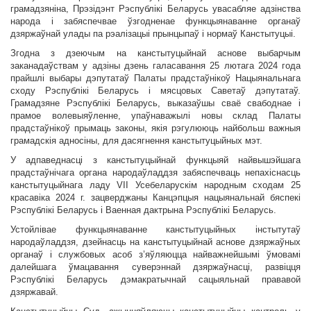
грамадзяніна, Прэзідэнт Рэспублікі Беларусь увасабляе адзінства
народа і забяспечвае ўзгодненае функцыянаванне органаў
дзяржаўнай улады па рэалізацыі прынцыпаў і нормаў Канстытуцыі.
Згодна з дзеючым на канстытуцыйнай аснове выбарчым
заканадаўствам у адзіны дзень галасавання 25 лютага 2024 года
прайшлі выбары дэпутатаў Палаты прадстаўнікоў Нацыянальнага
сходу Рэспублікі Беларусь і мясцовых Саветаў дэпутатаў.
Грамадзяне Рэспублікі Беларусь, выказаўшы сваё свабоднае і
прамое волевыяўленне, упаўнаважылі новы склад Палаты
прадстаўнікоў прымаць законы, якія рэгулююць найбольш важныя
грамадскія адносіны, для дасягнення канстытуцыйных мэт.
У адпаведнасці з канстытуцыйнай функцыяй найвышэйшага
прадстаўнічага органа народаўладдзя забяспечваць непахіснасць
канстытуцыйнага ладу VII Усебеларускім народным сходам 25
красавіка 2024 г. зацверджаны Канцэпцыя нацыянальнай бяспекі
Рэспублікі Беларусь і Ваенная дактрына Рэспублікі Беларусь.
Устойлівае функцыянаванне канстытуцыйных інстытутаў
народаўладдзя, дзейнасць на канстытуцыйнай аснове дзяржаўных
органаў і службовых асоб з’яўляюцца найважнейшымі ўмовамі
далейшага ўмацавання суверэннай дзяржаўнасці, развіцця
Рэспублікі Беларусь дэмакратычнай сацыяльнай прававой
дзяржавай.