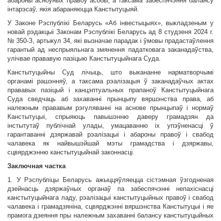
абароны асноўных правоў асобы, а таксама забеспячэння балансу
інтарэсаў, якія абараняюцца Канстытуцыяй.
У Законе Рэспублікі Беларусь «Аб інвестыцыях», выкладзеным у
новай рэдакцыі Законам Рэспублікі Беларусь ад 8 студзеня 2024 г.
№ 350-З, артыкул 34, які вызначае парадак і ўмовы прадастаўлення
гарантый ад неспрыяльнага змянення падатковага заканадаўства,
улічвае прававую пазіцыю Канстытуцыйнага Суда.
Канстытуцыйны Суд лічыць, што выкананне нарматворчымі
органамі рашэнняў, а таксама рэалізацыя ў заканадаўчых актах
прававых пазіцый і канцэптуальных прапаноў Канстытуцыйнага
Суда сведчаць аб захаванні прынцыпу вяршэнства права, аб
належным прававым рэгуляванні на аснове прынцыпаў і нормаў
Канстытуцыі, спрыяюць павышэнню даверу грамадзян да
інстытутаў публічнай улады, умацаванню іх упэўненасці ў
гарантаванні дзяржавай рэалізацыі і абароны правоў і свабод
чалавека як найвышэйшай мэты грамадства і дзяржавы,
сцвярджэнню канстытуцыйнай законнасці.
Заключная частка
1. У Рэспубліцы Беларусь ажыццяўляецца сістэмная ўзгодненая
дзейнасць дзяржаўных органаў па забеспячэнні непахіснасці
канстытуцыйнага ладу, рэалізацыі канстытуцыйных правоў і свабод
чалавека і грамадзяніна, сцвярджэнні вяршэнства Канстытуцыі і яе
прамога дзеяння пры належным захаванні балансу канстытуцыйных