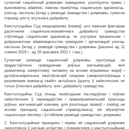
сучаснай сацыяльнай дзяржаве грамадзяне, рэалізуючы правы і
выконваючы абавязкі, павінны праяўляць сацыяльную адказнасць,
уносіць пасільны ўклад у развіццё грамадства і дзяржавы, сумесна
спрыяць росту агульнага дабрабыту.
Канстытуцыйны Суд неаднаразова ўказваў, што важным фактарам
дасягнення сацыяльна-эканамічнага дабрабыту грамадства
з’яўляецца сацыяльная адказнасць як унутрана прымальнае і
добраахвотнае абавязацельства грамадзян і арганізацый уносіць
пасільны ўклад у развіццё грамадства і дзяржавы (рашэнні ад 11
снежня 2019 г., ад 28 красавіка 2021 г. і інш.).
Сучаснае развіццё сацыяльнай дзяржавы грунтуецца на
прадастаўленні грамадзянам роўных магчымасцей, якія
дазваляюць канкрэтнаму чалавеку на аснове атрыманых ведаў і
духоўна-маральных каштоўнасцей свядома самарэалізоўвацца з
разуменнем важнасці свайго актыўнага ўдзелу ў забеспячэнні не
толькі ўласнага дабрабыту, але і дабрабыту грамадства.
Канстытуцыйны Суд лічыць неабходным паслядоўнае і поўнае
забеспячэнне ў заканадаўстве і правапрымяняльнай практыцы
роўных магчымасцей кожнаму для рэалізацыі правоў і свабод на
аснове прынцыпу сацыяльнай справядлівасці, які абумаўляе
сацыяльную бяспеку і ўстойлівае развіццё грамадства і дзяржавы.
2. Канстытуцыйныя прынцыпы і нормы аб сацыяльнай дзяржаве
знаходзяцца ў цесным адзінстве і ўзаемасувязі з канстытуцыйнымі