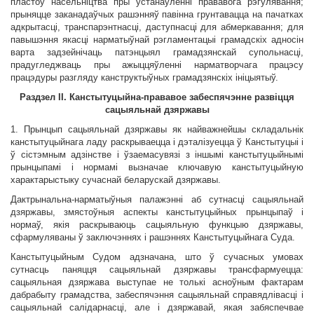
пластоў насельніцтва пры ўстанаўленні прававога рэгулявання;
прыняцце заканадаўчых рашэнняў павінна грунтавацца на пачатках
адкрытасці, транспарэнтнасці, даступнасці для абмеркавання; для
павышэння якасці нарматыўнай рэгламентацыі грамадскіх адносін
варта задзейнічаць патэнцыял грамадзянскай супольнасці,
прадугледжваць пры ажыццяўленні нарматворчага працэсу
працэдуры разгляду канструктыўных грамадзянскіх ініцыятыў.
Раздзел II. Канстытуцыйна-прававое забеспячэнне развіцця
сацыяльнай дзяржавы
1. Прынцып сацыяльнай дзяржавы як найважнейшы складальнік
канстытуцыйнага ладу раскрываецца і дэталізуецца ў Канстытуцыі і
ў сістэмным адзінстве і ўзаемасувязі з іншымі канстытуцыйнымі
прынцыпамі і нормамі вызначае ключавую канстытуцыйную
характарыстыку сучаснай беларускай дзяржавы.
Дактрынальна-нарматыўныя палажэнні аб сутнасці сацыяльнай
дзяржавы, змястоўныя аспекты канстытуцыйных прынцыпаў і
нормаў, якія раскрываюць сацыяльную функцыю дзяржавы,
сфармуляваны ў заключэннях і рашэннях Канстытуцыйнага Суда.
Канстытуцыйным Судом адзначана, што ў сучасных умовах
сутнасць паняцця сацыяльнай дзяржавы трансфармуецца:
сацыяльная дзяржава выступае не толькі асноўным фактарам
дабрабыту грамадства, забеспячэння сацыяльнай справядлівасці і
сацыяльнай салідарнасці, але і дзяржавай, якая забяспечвае