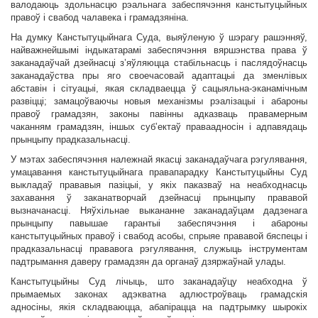
валодаюць здольнасцю рэальнага забеспячэння канстытуцыйных
правоў і свабод чалавека і грамадзяніна.
На думку Канстытуцыйнага Суда, выяўленую ў шэрагу рашэнняў,
найважнейшымі індыкатарамі забеспячэння вяршэнства права ў
заканадаўчай дзейнасці з’яўляюцца стабільнасць і паслядоўнасць
заканадаўства пры яго своечасовай адаптацыі да зменлівых
абставін і сітуацыі, якая складваецца ў сацыяльна-эканамічным
развіцці; замацоўваючы новыя механізмы рэалізацыі і абароны
правоў грамадзян, законы павінны адказваць правамерным
чаканням грамадзян, іншых суб’ектаў праваадносін і адпавядаць
прынцыпу прадказальнасці.
У мэтах забеспячэння належнай якасці заканадаўчага рэгулявання,
умацавання канстытуцыйнага правапарадку Канстытуцыйны Суд
выкладаў прававыя пазіцыі, у якіх паказваў на неабходнасць
захавання ў заканатворчай дзейнасці прынцыпу прававой
вызначанасці. Няўхільнае выкананне заканадаўцам дадзенага
прынцыпу павышае гарантыі забеспячэння і абароны
канстытуцыйных правоў і свабод асобы, спрыяе прававой бяспецы і
прадказальнасці прававога рэгулявання, служыць інструментам
падтрымання даверу грамадзян да органаў дзяржаўнай улады.
Канстытуцыйны Суд лічыць, што заканадаўцу неабходна ў
прымаемых законах адэкватна адлюстроўваць грамадскія
адносіны, якія складваюцца, абапірацца на падтрымку шырокіх