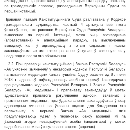
абскарджання (апратэставання) у апеляцыйным парадку пастаноў
па грамадзянскіх справах, разгледжаных Вярхоўным Судом па
першай інстанцыі.
Прававая пазіцыя Канстытуцыйнага Суда рэалізавана ў Кодэксе
грамадзянскага судаводства, часткай 4 артыкула 555 якога
ўстаноўлена, што рашэнне Вярхоўнага Суда Рэспублікі Беларусь,
вынесенае па першай інстанцыі, можа быць абскарджана
(апратэставана) у апеляцыйным парадку, за выключэннем
выпадкаў, калі ў адпаведнасці з гэтым Кодэксам і іншымі
заканадаўчымі актамі такое рашэнне ўступае ў законную сілу
неадкладна пасля яго абвяшчэння.
2.2. Пры праверцы канстытуцыйнасці Закона Рэспублікі Беларусь
«Аб унясенні змяненняў у некаторыя кодэксы Рэспублікі Беларусь
па пытаннях медыяцыі» Канстытуцыйны Суд у рашэнні ад 8 ліпеня
2013 г. адзначыў няўзгодненасць асобных нормаў Гаспадарчага
працэсуальнага кодэкса Рэспублікі Беларусь і Закона Рэспублікі
Беларусь «Аб медыяцыі» і прапанаваў заканадаўцу ў мэтах
аднастайнага прававога рэгулявання адносін, звязаных з
прымяненнем медыяцыі, пры ўдасканаленні заканадаўства ўнесці
адпаведныя змяненні ва ўказаны кодэкс для ўзгаднення яго
палажэнняў з нормамі Закона «Аб медыяцыі», якія
прадугледжваюць удзел у перамовах бакоў абранай імі па
ўзаемнай згодзе незацікаўленай асобы (медыятара) у мэтах
садзейнічання ім ва ўрэгуляванні спрэчкі (спрэчак).