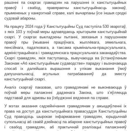
рашэнні па скаргах грамадзян на парушэнні іх канстытуцыйных
правоў і свабод, правяраючы канстытуцыйнасць законаў,
прымененых у канкрэтнай справе, калі вычарпаны ўсе іншыя сродкі
судовай абароны.
На працягу 2024 года ў Канстытуцыйны Суд паступіла 530 зваротаў,
з якіх 103 у пэўнай меры адпавядаюць крытэрыям канстытуцыйнай
скаргі. У скаргах выкладзены пытанні, звязаныя з парушэннем
правоў пры ўжыванні працоўнага, жыллёвага, зямельнага,
пенсійнага, падатковага, а таксама крымінальна-працэсуальнага,
адміністрацыйнага і грамадзянскага працэсуальнага заканадаўства.
Скаргі грамадзян, якія паступаюць, вывучаюцца ва ўстаноўленым
Законам «Аб канстытуцыйным судаводстве» парадку і вызначаецца
спосаб іх далейшага вырашэння з улікам выканання ўмоў
дапушчальнасці, агульных патрабаванняў да зместу
канстытуцыйнай скаргі.
Аналіз скаргаў паказвае, што грамадзянамі не выконваюцца ў
поўнай меры палажэнні дадзенага Закона, што з’яўляецца
падставай для адмовы ва ўзбуджэнні вядзення па справе.
У мэтах аказання садзейнічання грамадзянам у ажыццяўленні іх
права на доступ да канстытуцыйнага правасуддзя Канстытуцыйны
Суд праводзіць шырокае інфармаванне грамадзян, юрыдычнай
супольнасці аб сваёй дзейнасці па абароне канстытуцыйных правоў
і свабод грамадзян, аб практычнай рэалізацыі палажэнняў