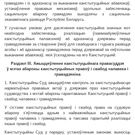
грамадзян і іх адказнасці за выкананне канстытуцыйных абавязкаў,
устанаўлення прававых механізмаў, здольных забяспечваць
сацыяльную абарону грамадзян зыходзячы з сацыяльна-
эканамічнага развіцця Рэспублікі Беларусь.
У сучасных умовах для дасягнення канстытуцыйна значных мэт
неабходна забяспечваць рэалізацыю ўзаемаабумоўленых
канстытуцыйных палажэнняў аб адказнасці дзяржавы перад
грамадзянінам за стварэнне ўмоў для свабоднага і годнага развіцця
асобы і аб адказнасці грамадзяніна перад дзяржавай за няўхільнае
выкананне абавязкаў, якія ўскладзены на яго Канстытуцыяй.
Раздзел
III
. Ажыццяўленне канстытуцыйнага правасуддзя
ў мэтах абароны канстытуцыйных правоў і свабод чалавека і
грамадзяніна
1. Канстытуцыйны Суд ажыццяўляе кантроль за канстытуцыйнасцю
нарматыўных прававых актаў у дзяржаве праз канстытуцыйнае
судаводства з мэтай абароны гарантаваных Канстытуцыяй правоў і
свабод чалавека і грамадзяніна.
У сістэме канстытуцыйных правоў і свабод права на судовую
абарону з’яўляецца адным з найважнейшых канстытуцыйных
правоў чалавека і грамадзяніна, а таксама гарантыяй рэалізацыі
іншых правоў і свабод.
Канстытуцыйны Суд у парадку, устаноўленым законам, выносіць