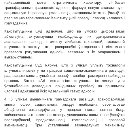
найважнейшай мэты стратэгічнага характару. Лічбавая
трансфармацыя грамадскіх адносін фармуе новую эканамічную,
сацыяльную і прававую рэальнасць, аказваючы істотны ўплыў на
рэалізацыю гарантаваных Канстытуцыяй правоў і свабод чалавека і
грамадзяніна.
Канстытуцыйны Суд адзначае, што ва ўмовах цыфравізацыі
аб’ектыўна актуалізуецца неабходнасць як дактрынальнага
асэнсавання паняцця і зместу лічбавых тэхналогій, тэхналогій
штучнага інтэлекту, так і распрацоўкі ўзгодненага і сістэмнага
прававога рэгулявання адносін, звязаных з іх укараненнем і
выкарыстаннем.
Канстытуцыйны Суд мяркуе, што з улікам уплыву тэхналогій
штучнага інтэлекту на працэсы сацыяльна-эканамічнага развіцця,
рэалізацыю канстытуцыйных правоў і свабод грамадзян неабходна
прыняць Закон «Аб тэхналогіях штучнага інтэлекту» для
ўстанаўлення дакладных юрыдычных правілаў на прынцыпах
бяспекі і адказнасці ўсіх удзельнікаў гэтых адносін.
4. З улікам дынамічнага грамадскага развіцця, трансфармацыі
многіх сфер сацыяльнага жыцця неабходна своечасовае
абнаўленне заканадаўства, у працэсе якога павінна быць
забяспечана яго належная якасць, уключаючы павышэнне ўзроўню
паслядоўнасці, прадказальнасці, комплекснасці і прававой
вызначанасці. Пры ўсталяванні заканадаўчых механізмаў