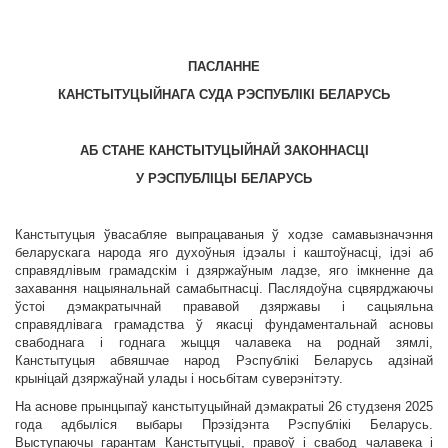
ПАСЛАННЕ
КАНСТЫТУЦЫЙНАГА СУДА РЭСПУБЛІКІ БЕЛАРУСЬ
А
Б
СТАНЕ КАНСТЫТУЦЫЙНАЙ ЗАКОННАСЦІ
У РЭСПУБЛІЦЫ БЕЛАРУСЬ
Канстытуцыя ўвасабляе выпрацаваныя ў ходзе самавызначэння
беларускага народа яго духоўныя ідэалы і каштоўнасці, ідэі аб
справядлівым грамадскім і дзяржаўным ладзе, яго імкненне да
захавання нацыянальнай самабытнасці. Паслядоўна сцвярджаючы
ўстоі дэмакратычнай прававой дзяржавы і сацыяльна
справядлівага грамадства ў якасці фундаментальнай асновы
свабоднага і годнага жыцця чалавека на роднай зямлі,
Канстытуцыя абвяшчае народ Рэспублікі Беларусь адзінай
крыніцай дзяржаўнай улады і носьбітам суверэнітэту.
На аснове прынцыпаў канстытуцыйнай дэмакратыі 26 студзеня 2025
года адбыліся выбары Прэзідэнта Рэспублікі Беларусь.
Выступаючы гарантам Канстытуцыі, правоў і свабод чалавека і