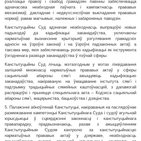
рэалізацыі правоў і свабод грамадзян павінны забяспечвацца
адначасова неабходная паўната і кампактнасць прававых
механізмаў, дакладнае і недвухсэнсоўнае выкладанне прававых
нормаў, рамак магчымых, належных і забароненых паводзін.
Канстытуцыйны Суд адзначае неабходнасць выпрацоўкі новых
падыходаў да кадыфікацыі заканадаўства, уключаючы
нарматыўнае вызначэнне крытэрыяў рэгулявання грамадскіх
адносін на ўзроўні законаў і на ўзроўні падзаконных актаў, а
таксама мер, якія забяспечваюць ролю кадыфікацыі як інструмента
ўзгодненага развіцця заканадаўства ў пэўнай сферы.
Канстытуцыйны Суд лічыць мэтазгодным у мэтах ліквідавання
залішняй множнасці нарматыўных прававых актаў у сферы
сацыяльнай абароны сям’і ажыццявіць кадыфікацыю
заканадаўства, накіраваную на ўмацаванне інстытута сям’і і
падтрымку традыцыйных сямейных каштоўнасцей, з дапамогай
распрацоўкі і прыняцця спецыяльнага акта – Кодэкса сацыяльнай
абароны сям’і, мацярынства, бацькоўства і дзяцінства.
5. Палажэнні абноўленай Канстытуцыі, накіраваныя на паслядоўнае
размежаванне кампетэнцыі Канстытуцыйнага Суда і судоў агульнай
юрысдыкцыі ў сцвярджэнні законнасці і канстытуцыйнага
правапарадку, прадвызначаюць, разам з ажыццяўленнем
Канстытуцыйным Судом кантролю за канстытуцыйнасцю
нарматыўных прававых актаў у дзяржаве, неабходнасць