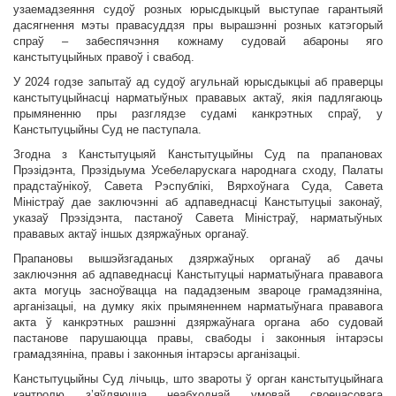
узаемадзеяння судоў розных юрысдыкцый выступае гарантыяй
дасягнення мэты правасуддзя пры вырашэнні розных катэгорый
спраў – забеспячэння кожнаму судовай абароны яго
канстытуцыйных правоў і свабод.
У 2024 годзе запытаў ад судоў агульнай юрысдыкцыі аб праверцы
канстытуцыйнасці нарматыўных прававых актаў, якія падлягаюць
прымяненню пры разглядзе судамі канкрэтных спраў, у
Канстытуцыйны Суд не паступала.
Згодна з Канстытуцыяй Канстытуцыйны Суд па прапановах
Прэзідэнта, Прэзідыума Усебеларускага народнага сходу, Палаты
прадстаўнікоў, Савета Рэспублікі, Вярхоўнага Суда, Савета
Міністраў дае заключэнні аб адпаведнасці Канстытуцыі законаў,
указаў Прэзідэнта, пастаноў Савета Міністраў, нарматыўных
прававых актаў іншых дзяржаўных органаў.
Прапановы вышэйзгаданых дзяржаўных органаў аб дачы
заключэння аб адпаведнасці Канстытуцыі нарматыўнага прававога
акта могуць засноўвацца на пададзеным звароце грамадзяніна,
арганізацыі, на думку якіх прымяненнем нарматыўнага прававога
акта ў канкрэтных рашэнні дзяржаўнага органа або судовай
пастанове парушаюцца правы, свабоды і законныя інтарэсы
грамадзяніна, правы і законныя інтарэсы арганізацыі.
Канстытуцыйны Суд лічыць, што звароты ў орган канстытуцыйнага
кантролю з’яўляюцца неабходнай умовай своечасовага