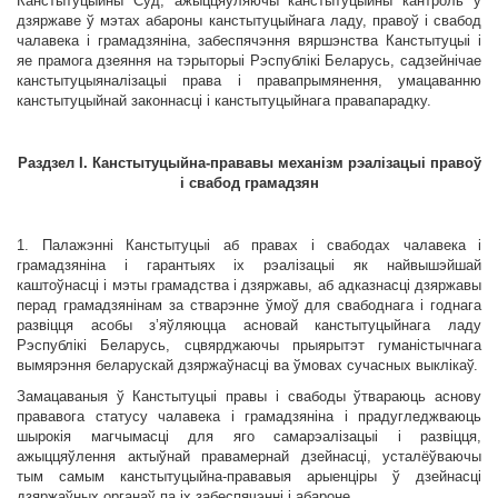
Канстытуцыйны Суд, ажыццяўляючы канстытуцыйны кантроль у
дзяржаве ў мэтах абароны канстытуцыйнага ладу, правоў і свабод
чалавека і грамадзяніна, забеспячэння вяршэнства Канстытуцыі і
яе прамога дзеяння на тэрыторыі Рэспублікі Беларусь, садзейнічае
канстытуцыяналізацыі права і правапрымянення, умацаванню
канстытуцыйнай законнасці і канстытуцыйнага правапарадку.
Раздзел
I
. Канстытуцыйна-прававы механізм рэалізацыі правоў
і свабод грамадзян
1. Палажэнні Канстытуцыі аб правах і свабодах чалавека і
грамадзяніна і гарантыях іх рэалізацыі як найвышэйшай
каштоўнасці і мэты грамадства і дзяржавы, аб адказнасці дзяржавы
перад грамадзянінам за стварэнне ўмоў для свабоднага і годнага
развіцця асобы з’яўляюцца асновай канстытуцыйнага ладу
Рэспублікі Беларусь, сцвярджаючы прыярытэт гуманістычнага
вымярэння беларускай дзяржаўнасці ва ўмовах сучасных выклікаў.
Замацаваныя ў Канстытуцыі правы і свабоды ўтвараюць аснову
прававога статусу чалавека і грамадзяніна і прадугледжваюць
шырокія магчымасці для яго самарэалізацыі і развіцця,
ажыццяўлення актыўнай правамернай дзейнасці, усталёўваючы
тым самым канстытуцыйна-прававыя арыенціры ў дзейнасці
дзяржаўных органаў па іх забеспячэнні і абароне.