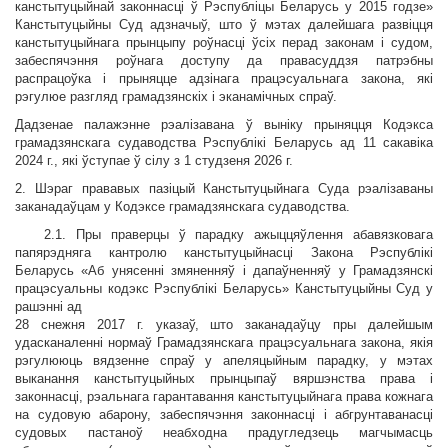
канстытуцыйнай законнасці ў Рэспубліцы Беларусь у 2015 годзе»
Канстытуцыйны Суд адзначыў, што ў мэтах далейшага развіцця
канстытуцыйнага прынцыпу роўнасці ўсіх перад законам і судом,
забеспячэння роўнага доступу да правасуддзя патрэбны
распрацоўка і прыняцце адзінага працэсуальнага закона, які
рэгулюе разгляд грамадзянскіх і эканамічных спраў.
Дадзенае палажэнне рэалізавана ў выніку прыняцця Кодэкса
грамадзянскага судаводства Рэспублікі Беларусь ад 11 сакавіка
2024 г., які ўступае ў сілу з 1 студзеня 2026 г.
2. Шэраг прававых пазіцый Канстытуцыйнага Суда рэалізаваны
заканадаўцам у Кодэксе грамадзянскага судаводства.
2.1. Пры праверцы ў парадку ажыццяўлення абавязковага
папярэдняга кантролю канстытуцыйнасці Закона Рэспублікі
Беларусь «Аб унясенні змяненняў і дапаўненняў у Грамадзянскі
працэсуальны кодэкс Рэспублікі Беларусь» Канстытуцыйны Суд у
рашэнні ад
28 снежня 2017 г. указаў, што заканадаўцу пры далейшым
удасканаленні нормаў Грамадзянскага працэсуальнага закона, якія
рэгулююць вядзенне спраў у апеляцыйным парадку, у мэтах
выканання канстытуцыйных прынцыпаў вяршэнства права і
законнасці, рэальнага гарантавання канстытуцыйнага права кожнага
на судовую абарону, забеспячэння законнасці і абгрунтаванасці
судовых пастаноў неабходна прадугледзець магчымасць