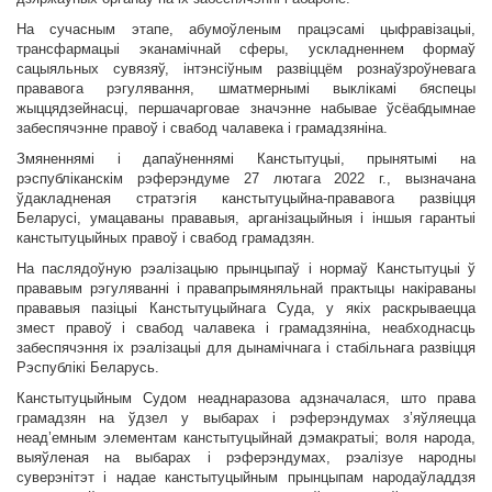
На сучасным этапе, абумоўленым працэсамі цыфравізацыі,
трансфармацыі эканамічнай сферы, ускладненнем формаў
сацыяльных сувязяў, інтэнсіўным развіццём рознаўзроўневага
прававога рэгулявання, шматмернымі выклікамі бяспецы
жыццядзейнасці, першачарговае значэнне набывае ўсёабдымнае
забеспячэнне правоў і свабод чалавека і грамадзяніна.
Змяненнямі і дапаўненнямі Канстытуцыі, прынятымі на
рэспубліканскім рэферэндуме 27 лютага 2022 г., вызначана
ўдакладненая стратэгія канстытуцыйна-прававога развіцця
Беларусі, умацаваны прававыя, арганізацыйныя і іншыя гарантыі
канстытуцыйных правоў і свабод грамадзян.
На паслядоўную рэалізацыю прынцыпаў і нормаў Канстытуцыі ў
прававым рэгуляванні і правапрымяняльнай практыцы накіраваны
прававыя пазіцыі Канстытуцыйнага Суда, у якіх раскрываецца
змест правоў і свабод чалавека і грамадзяніна, неабходнасць
забеспячэння іх рэалізацыі для дынамічнага і стабільнага развіцця
Рэспублікі Беларусь.
Канстытуцыйным Судом неаднаразова адзначалася, што права
грамадзян на ўдзел у выбарах і рэферэндумах з’яўляецца
неад’емным элементам канстытуцыйнай дэмакратыі; воля народа,
выяўленая на выбарах і рэферэндумах, рэалізуе народны
суверэнітэт і надае канстытуцыйным прынцыпам народаўладдзя