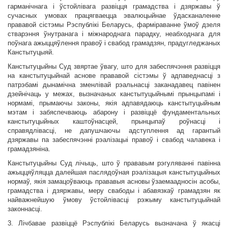
гарманічнага і ўстойлівага развіцця грамадства і дзяржавы ў
сучасных умовах працягваецца эвалюцыйнае ўдасканаленне
прававой сістэмы Рэспублікі Беларусь, фарміраванне ўмоў дзеля
стварэння ўнутранага і міжнароднага парадку, неабходнага для
поўнага ажыццяўлення правоў і свабод грамадзян, прадугледжаных
Канстытуцыяй.
Канстытуцыйны Суд звяртае ўвагу, што для забеспячэння развіцця
на канстытуцыйнай аснове прававой сістэмы ў адпаведнасці з
патрэбамі дынамічна зменлівай рэальнасці заканадавец павінен
дзейнічаць у межах, вызначаных канстытуцыйнымі прынцыпамі і
нормамі, прымаючы законы, якія адпавядаюць канстытуцыйным
мэтам і забяспечваюць абарону і развіццё фундаментальных
канстытуцыйных каштоўнасцей, прынцыпаў роўнасці і
справядлівасці, не дапушчаючы адступлення ад гарантый
дзяржавы па забеспячэнні рэалізацыі правоў і свабод чалавека і
грамадзяніна.
Канстытуцыйны Суд лічыць, што ў прававым рэгуляванні павінна
ажыццяўляцца далейшая паслядоўная рэалізацыя канстытуцыйных
нормаў, якія замацоўваюць прававыя асновы ўзаемаадносін асобы,
грамадства і дзяржавы, меру свабоды і абавязкаў грамадзян як
найважнейшую ўмову ўстойлівасці рэжыму канстытуцыйнай
законнасці.
3. Лічбавае развіццё Рэспублікі Беларусь вызначана ў якасці