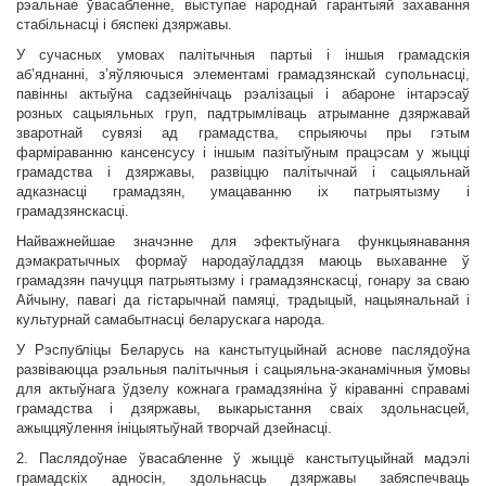
рэальнае ўвасабленне, выступае народнай гарантыяй захавання
стабільнасці і бяспекі дзяржавы.
У сучасных умовах палітычныя партыі і іншыя грамадскія
аб’яднанні, з’яўляючыся элементамі грамадзянскай супольнасці,
павінны актыўна садзейнічаць рэалізацыі і абароне інтарэсаў
розных сацыяльных груп, падтрымліваць атрыманне дзяржавай
зваротнай сувязі ад грамадства, спрыяючы пры гэтым
фарміраванню кансенсусу і іншым пазітыўным працэсам у жыцці
грамадства і дзяржавы, развіццю палітычнай і сацыяльнай
адказнасці грамадзян, умацаванню іх патрыятызму і
грамадзянскасці.
Найважнейшае значэнне для эфектыўнага функцыянавання
дэмакратычных формаў народаўладдзя маюць выхаванне ў
грамадзян пачуцця патрыятызму і грамадзянскасці, гонару за сваю
Айчыну, павагі да гістарычнай памяці, традыцый, нацыянальнай і
культурнай самабытнасці беларускага народа.
У Рэспубліцы Беларусь на канстытуцыйнай аснове паслядоўна
развіваюцца рэальныя палітычныя і сацыяльна-эканамічныя ўмовы
для актыўнага ўдзелу кожнага грамадзяніна ў кіраванні справамі
грамадства і дзяржавы, выкарыстання сваіх здольнасцей,
ажыццяўлення ініцыятыўнай творчай дзейнасці.
2. Паслядоўнае ўвасабленне ў жыццё канстытуцыйнай мадэлі
грамадскіх адносін, здольнасць дзяржавы забяспечваць