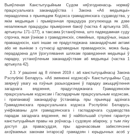
Выяўленая Канстытуцыйным Судом няўзгодненасць нормаў
працэсуальнага заканадаўства і Закона «Аб медыяцыі»
пераадолена з прыняццем Кодэкса грамадзянскага судаводства, у
якім медыяцыя і прымірэнчая працэдура рэгулююцца як дзве
незалежныя працэдуры прымірэння бакоў (частка 4 артыкула 165,
артыкулы 171–177), а таксама ўстаноўлена, што падведамная суду
спрэчка, якая ўзнікае з грамадзянскіх, сямейных, працоўных, іншых
праваадносін, калі іншае не прадугледжана заканадаўчымі актамі
або не вынікае з сутнасці адпаведных праваадносін, можа быць
перададзена для ўрэгулявання шляхам правядзення медыяцыі ў
парадку, устаноўленым заканадаўствам аб медыяцыі (частка 1
артыкула 42).
2.3. У рашэнні ад 8 ліпеня 2019 г. аб канстытуцыйнасці Закона
Рэспублікі Беларусь «Аб змяненні кодэксаў» Канстытуцыйны Суд
звярнуў увагу на пэўныя разыходжанні ў парадку ажыццяўлення
загаднага вядзення, прадугледжанага Грамадзянскім
працэсуальным кодэксам і Гаспадарчым працэсуальным кодэксам,
і прапанаваў заканадаўцу ўстанавіць пры прыняцці адзінага
Грамадзянскага працэсуальнага кодэкса Рэспублікі Беларусь
уніфікаваны для грамадзянскага і гаспадарчага судаводства
парадак загаднага вядзення, які ў найбольшай ступені гарантуе
канстытуцыйныя правы на роўнасць і судовую абарону, у тым ліку
доступ да правасуддзя, пры адначасовым забеспячэнні
ахоўваемых законам інтарэсаў грамадзян і юрыдычных асоб у