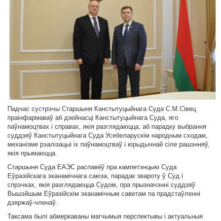
Падчас сустрэчы Старшыня Канстытуцыйнага Суда С.М.Сівец
праінфармаваў аб дзейнасці Канстытуцыйнага Суда, яго
паўнамоцтвах і справах, якія разглядаюцца, аб парадку выбрання
суддзяў Канстытуцыйнага Суда Усебеларускім народным сходам,
механізме рэалізацыі іх паўнамоцтваў і юрыдычнай сіле рашэнняў,
якія прымаюцца.
Старшыня Суда ЕАЭС распавёў пра кампетэнцыю Суда
Еўразійскага эканамічнага саюза, парадак звароту ў Суд і
спрэчках, якія разглядаюцца Судом, пра прызначэнні суддзяў
Вышэйшым Еўразійскім эканамічным саветам па прадстаўленні
дзяржаў-членаў.
Таксама былі абмеркаваны магчымыя перспектывы і актуальныя