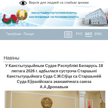
Версія для людзей са слабым зрокам
Галоўная
Пошук
РУС
БЕЛ
ENG
Навіны
У Канстытуцыйным Судзе Рэспублікі Беларусь 18
лютага 2026 г. адбылася сустрэча Старшыні
Канстытуцыйнага Суда С.М.Сіўца са Старшынёй
Суда Еўразійскага эканамічнага саюза
А.А.Дронавым