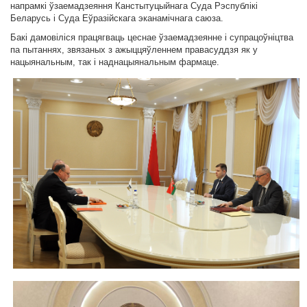
напрамкі ўзаемадзеяння Канстытуцыйнага Суда Рэспублікі
Беларусь і Суда Еўразійскага эканамічнага саюза.
Бакі дамовіліся працягваць цеснае ўзаемадзеянне і супрацоўніцтва
па пытаннях, звязаных з ажыццяўленнем правасуддзя як у
нацыянальным, так і наднацыянальным фармаце.