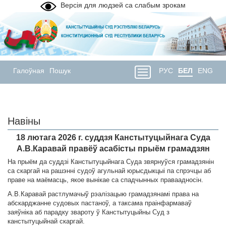
Версія для людзей са слабым зрокам
Галоўная
Пошук
РУС
БЕЛ
ENG
Навіны
18 лютага 2026 г. суддзя Канстытуцыйнага Суда
А.В.Каравай правёў асабісты прыём грамадзян
На прыём да суддзі Канстытуцыйнага Суда звярнуўся грамадзянін
са скаргай на рашэнні судоў агульнай юрысдыкцыі па спрэчцы аб
праве на маёмасць, якое вынікае са спадчынных праваадносін.
А.В.Каравай растлумачыў рэалізацыю грамадзянамі права на
абскарджанне судовых пастаноў, а таксама праінфармаваў
заяўніка аб парадку звароту ў Канстытуцыйны Суд з
канстытуцыйнай скаргай.