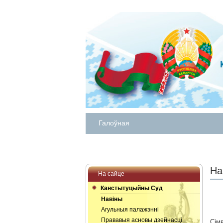
Галоўная
На
На сайце
Канстытуцыйны Суд
Навіны
Агульныя палажэнні
Прававыя асновы дзейнасці
Сім