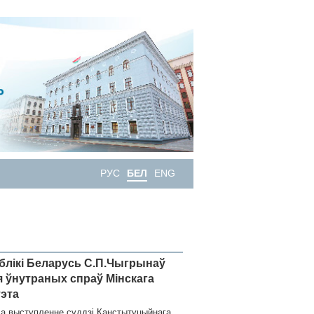
РУС
БЕЛ
ENG
ублікі Беларусь С.П.Чыгрынаў
я ўнутраных спраў Мінскага
тэта
ла выступленне суддзі Канстытуцыйнага