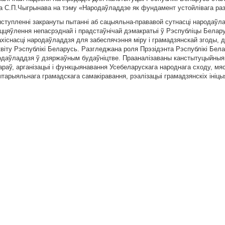
а С.П.Чыгрынава на тэму «Народаўладдзе як фундамент устойлівага раз
ыступленні закрануты пытанні аб сацыяльна-прававой сутнасці народаўл
ццяўлення непасрэднай і прадстаўнічай дэмакратыі ў Рэспубліцы Белар
хіснасці народаўладдзя для забеспячэння міру і грамадзянскай згоды, 
квіту Рэспублікі Беларусь. Разгледжана роля Прэзідэнта Рэспублікі Бел
одаўладдзя ў дзяржаўным будаўніцтве. Прааналізаваны канстытуцыйныя
араў, арганізацыі і функцыянавання Усебеларускага народнага сходу, мя
тарыяльнага грамадскага самакіравання, рэалізацыі грамадзянскіх ініцы