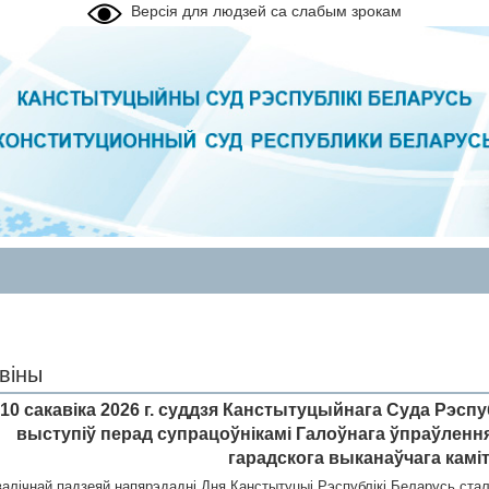
Версія для людзей са слабым зрокам
віны
10 сакавіка 2026 г. суддзя Канстытуцыйнага Суда Рэсп
выступіў перад супрацоўнікамі Галоўнага ўпраўленн
гарадскога выканаўчага камі
валічнай падзеяй напярэдадні Дня Канстытуцыі Рэспублікі Беларусь ста