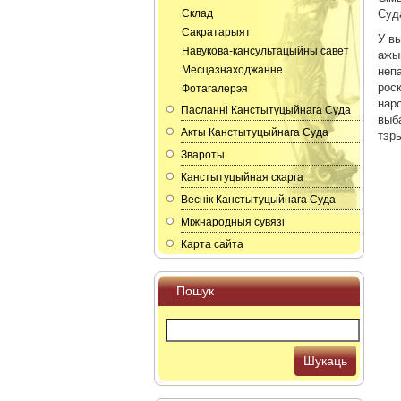
Склад
Суд
Сакратарыят
У в
Навукова-кансультацыйны савет
ажы
Месцазнаходжанне
непа
рос
Фотагалерэя
нар
Пасланнi Канстытуцыйнага Суда
выб
Акты Канстытуцыйнага Суда
тэры
Звароты
Канстытуцыйная скарга
Веснік Канстытуцыйнага Суда
Мiжнародныя сувязi
Карта сайта
Пошук
Шукаць