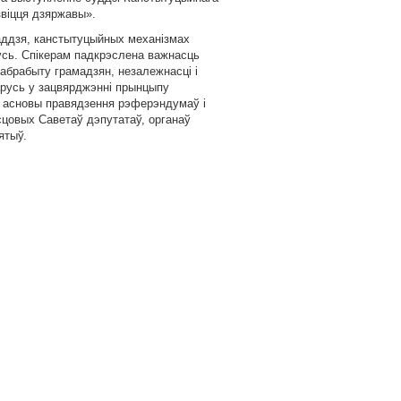
віцця дзяржавы».
аддзя, канстытуцыйных механізмах
усь. Спікерам падкрэслена важнасць
дабрабыту грамадзян, незалежнасці і
арусь у зацвярджэнні прынцыпу
 асновы правядзення рэферэндумаў і
сцовых Саветаў дэпутатаў, органаў
ятыў.