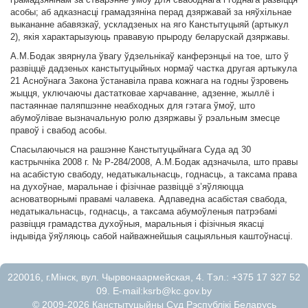
асобы; аб адказнасці грамадзяніна перад дзяржавай за няўхільнае
выкананне абавязкаў, ускладзеных на яго Канстытуцыяй (артыкул
2), якія характарызуюць прававую прыроду беларускай дзяржавы.
А.М.Бодак звярнула ўвагу ўдзельнікаў канферэнцыі на тое, што ў
развіццё дадзеных канстытуцыйных нормаў частка другая артыкула
21 Асноўнага Закона ўстанавіла права кожнага на годны ўзровень
жыцця, уключаючы дастатковае харчаванне, адзенне, жыллё і
пастаяннае паляпшэнне неабходных для гэтага ўмоў, што
абумоўлівае вызначальную ролю дзяржавы ў рэальным змесце
правоў і свабод асобы.
Спасылаючыся на рашэнне Канстытуцыйнага Суда ад 30
кастрычніка 2008 г. № Р-284/2008, А.М.Бодак адзначыла, што правы
на асабістую свабоду, недатыкальнасць, годнасць, а таксама права
на духоўнае, маральнае і фізічнае развіццё з’яўляюцца
асноватворнымі правамі чалавека. Адпаведна асабістая свабода,
недатыкальнасць, годнасць, а таксама абумоўленыя патрэбамі
развіцця грамадства духоўныя, маральныя і фізічныя якасці
індывіда ўяўляюць сабой найважнейшыя сацыяльныя каштоўнасці.
220016, г.Мiнск, вул. Чырвонаармейская, 4. Тэл.: +375 17 327 52
09. E-mail:
ksrb@kc.gov.by
© 2009-2026 Канстытуцыйны Суд Рэспублікі Беларусь