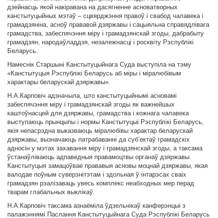
дзейнасць якой накіравана на дасягненне асноватворных
канстытуцыйных мэтаў – сцвярджэння правоў і свабод чалавека і
грамадзяніна, асноў прававой дзяржавы і сацыяльна справядлівага
грамадства, забеспячэння міру і грамадзянскай згоды, дабрабыту
грамадзян, народаўладдзя, незалежнасці і росквіту Рэспублікі
Беларусь.
Намеснік Старшыні Канстытуцыйнага Суда выступіла на тэму
«Канстытуцыя Рэспублікі Беларусь аб міры і міралюбівым
характары беларускай дзяржавы».
Н.А.Карповіч адзначыла, што канстытуцыйнымі асновамі
забеспячэння міру і грамадзянскай згоды як важнейшых
каштоўнасцей для дзяржавы, грамадства і кожнага чалавека
выступаюць прынцыпы і нормы Канстытуцыі Рэспублікі Беларусь,
якія непасрэдна выказваюць міралюбівы характар беларускай
дзяржавы, вызначаюць патрабаванні да суб’ектаў грамадскіх
адносін у мэтах захавання міру і грамадзянскай згоды, а таксама
ўстанаўліваюць адпаведныя правамоцтвы органаў дзяржавы.
Канстытуцыя замацоўвае прававыя асновы моцнай дзяржавы, якая
валодае поўным суверэнітэтам і здольная ў інтарэсах сваіх
грамадзян рэалізаваць увесь комплекс неабходных мер перад
тварам глабальных выклікаў.
Н.А.Карповіч таксама азнаёміла ўдзельнікаў канферэнцыі з
палажэннямі Паслання Канстытуцыйнага Суда Рэспублікі Беларусь