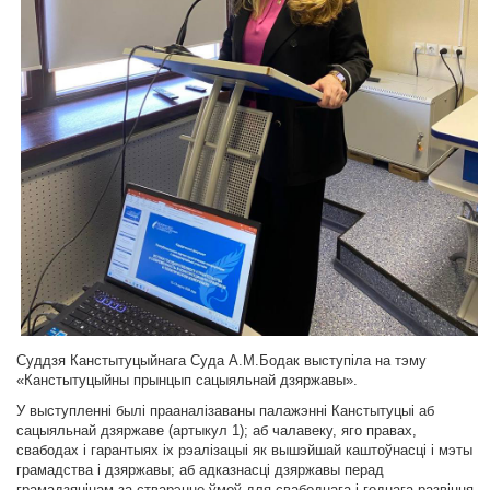
Суддзя Канстытуцыйнага Суда А.М.Бодак выступіла на тэму
«Канстытуцыйны прынцып сацыяльнай дзяржавы».
У выступленні былі прааналізаваны палажэнні Канстытуцыі аб
сацыяльнай дзяржаве (артыкул 1); аб чалавеку, яго правах,
свабодах і гарантыях іх рэалізацыі як вышэйшай каштоўнасці і мэты
грамадства і дзяржавы; аб адказнасці дзяржавы перад
грамадзянінам за стварэнне ўмоў для свабоднага і годнага развіцця