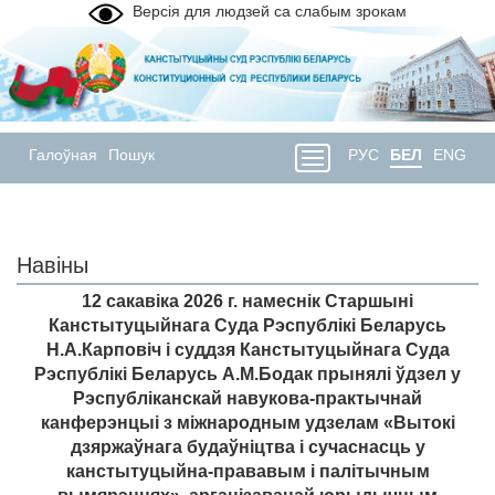
Версія для людзей са слабым зрокам
Галоўная
Пошук
РУС
БЕЛ
ENG
Навіны
12 сакавіка 2026 г. намеснік Старшыні
Канстытуцыйнага Суда Рэспублікі Беларусь
Н.А.Карповіч і суддзя Канстытуцыйнага Суда
Рэспублікі Беларусь А.М.Бодак прынялі ўдзел у
Рэспубліканскай навукова-практычнай
канферэнцыі з міжнародным удзелам «Вытокі
дзяржаўнага будаўніцтва і сучаснасць у
канстытуцыйна-прававым і палітычным