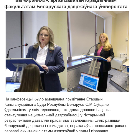
вымярэннях», арганізаванай юрыдычным
факультэтам Беларускага дзяржаўнага ўніверсітэта
На канферэнцыі было абвешчана прывітанне Старшыні
Канстытуцыйнага Суда Рэспублікі Беларусь С.М.Сіўца яе
ўдзельнікам, у якім адзначана, што даследаванне і ацэнка
станаўлення нацыянальнай дзяржаўнасці ў гістарычнай
рэтраспектыве дазваляе прасачыць эвалюцыйны шлях развіцця
беларускай дзяржавы і грамадства, пераканаўча прадэманстраваць
перавагі айчыннай сістэмы дзяржаўнай улады і кіравання,