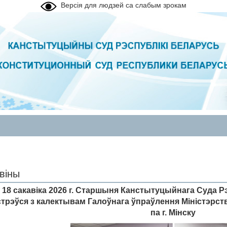
Версія для людзей са слабым зрокам
віны
18 сакавіка 2026 г. Старшыня Канстытуцыйнага Суда Р
стрэўся з калектывам Галоўнага ўпраўлення Міністэрст
па г. Мінску