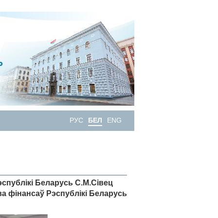
РУС
БЕЛ
ENG
эспублікі Беларусь С.М.Сівец
ва фінансаў Рэспублікі Беларусь