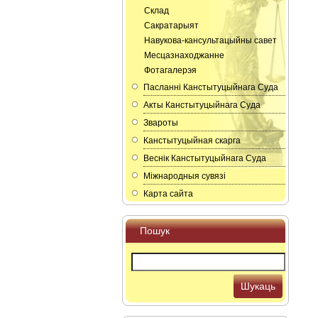
Склад
Сакратарыят
Навукова-кансультацыйны савет
Месцазнаходжанне
Фотагалерэя
Пасланнi Канстытуцыйнага Суда
Акты Канстытуцыйнага Суда
Звароты
Канстытуцыйная скарга
Веснік Канстытуцыйнага Суда
Мiжнародныя сувязi
Карта сайта
Пошук
Шукаць