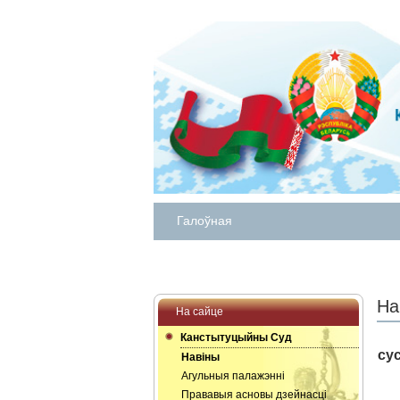
Галоўная
На
На сайце
Канстытуцыйны Суд
су
Навіны
Агульныя палажэнні
Прававыя асновы дзейнасці