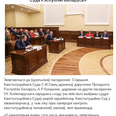
Суда Рэспублікі Беларусь»
Звяртаючыся да ўдзельнікаў пасяджэння, Старшыня
Канстытуцыйнага Суда С.М.Сівец адзначыў даручэнне Прэзідэнта
Рэспублікі Беларусь А.Р.Лукашэнкі, дадзенае на другім пасяджэнні
VII Усебеларускага народнага сходу (на якім былі выбраны суддзі
Канстытуцыйнага Суда) шырэй задзейнічаць Канстытуцыйны Суд у
заканатворчасці, у тым ліку праз папярэдні кантроль
канстытуцыйнасці палажэнняў законаў, якія прымаюцца.
«У канчатковым выніку гэта дасць магчымасць забяспечыць