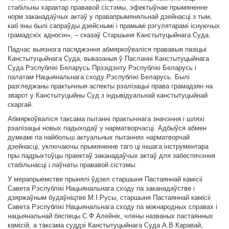
стабільны характар прававой сістэмы, эфектыўнае прымяненне
норм заканадаўчых актаў у правапрымяняльнай дзейнасці з тым,
каб яны былі сапраўды дзейснымі і прамымі рэгулятарамі існуючых
грамадскіх адносін», – сказаў Старшыня Канстытуцыйнага Суда.
Падчас выязнога пасяджэння абмяркоўваліся прававыя пазіцыі
Канстытуцыйнага Суда, выказаныя ў Пасланні Канстытуцыйнага
Суда Рэспублікі Беларусь Прэзідэнту Рэспублікі Беларусь і
палатам Нацыянальнага сходу Рэспублікі Беларусь. Былі
разгледжаны практычныя аспекты рэалізацыі права грамадзян на
зварот у Канстытуцыйны Суд з індывідуальнай канстытуцыйнай
скаргай.
Абмяркоўваліся таксама пытанні практычнага значэння і шляхі
рэалізацыі новых падыходаў у нарматворчасці. Адбыўся абмен
думкамі па найбольш актуальных пытаннях нарматворчай
дзейнасці, уключаючы прымяненне таго ці іншага інструментара
пры падрыхтоўцы праектаў заканадаўчых актаў для забеспячэння
стабільнасці і паўнаты прававой сістэмы.
У мерапрыемстве прынялі ўдзел старшыня Пастаяннай камісіі
Савета Рэспублікі Нацыянальнага сходу па заканадаўстве і
дзяржаўным будаўніцтве М.І.Русы, старшыня Пастаяннай камісіі
Савета Рэспублікі Нацыянальнага сходу па міжнародных справах і
нацыянальнай бяспецы С.Ф.Алейнік, члены названых пастаянных
камісій, а таксама суддзі Канстытуцыйнага Суда А.В.Каравай,