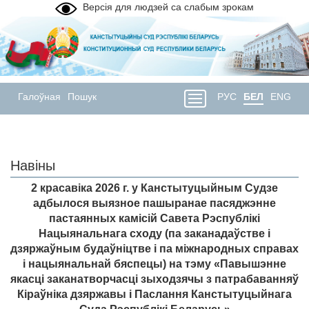
Версія для людзей са слабым зрокам
Галоўная
Пошук
РУС
БЕЛ
ENG
Навіны
2 красавіка 2026 г. у Канстытуцыйным Судзе
адбылося выязное пашыранае пасяджэнне
пастаянных камісій Савета Рэспублікі
Нацыянальнага сходу (па заканадаўстве і
дзяржаўным будаўніцтве і па міжнародных справах
і нацыянальнай бяспецы) на тэму «Павышэнне
якасці заканатворчасці зыходзячы з патрабаванняў
Кіраўніка дзяржавы і Паслання Канстытуцыйнага