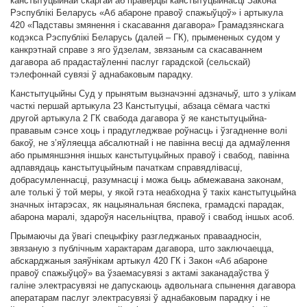
канстытуцыйнай скаргай аб праверцы канстытуцыйнасці Закона
Рэспублікі Беларусь «Аб абароне правоў спажыўцоў» і артыкула
420 «Падставы змянення і скасавання дагавора» Грамадзянскага
кодэкса Рэспублікі Беларусь (далей – ГК), прымененых судом у
канкрэтнай справе з яго ўдзелам, звязаным са скасаваннем
дагавора аб прадастаўленні паслуг гарадской (сельскай)
тэлефоннай сувязі ў аднабаковым парадку.
Канстытуцыйны Суд у прынятым вызначэнні адзначыў, што з улікам
часткі першай артыкула 23 Канстытуцыі, абзаца сёмага часткі
другой артыкула 2 ГК свабода дагавора ў яе канстытуцыйна-
прававым сэнсе хоць і прадугледжвае роўнасць і ўзгадненне волі
бакоў, не з’яўляецца абсалютнай і не павінна весці да адмаўлення
або прымяншэння іншых канстытуцыйных правоў і свабод, павінна
адпавядаць канстытуцыйным пачаткам справядлівасці,
добрасумленнасці, разумнасці і можа быць абмежавана законам,
але толькі ў той меры, у якой гэта неабходна ў такіх канстытуцыйна
значных інтарэсах, як нацыянальная бяспека, грамадскі парадак,
абарона маралі, здароўя насельніцтва, правоў і свабод іншых асоб.
Прымаючы да ўвагі спецыфіку разгледжаных праваадносін,
звязаную з публічным характарам дагавора, што заключаецца,
абскарджаныя заяўнікам артыкул 420 ГК і Закон «Аб абароне
правоў спажыўцоў» ва ўзаемасувязі з актамі заканадаўства ў
галіне электрасувязі не дапускаюць адвольнага спынення дагавора
аператарам паслуг электрасувязі ў аднабаковым парадку і не