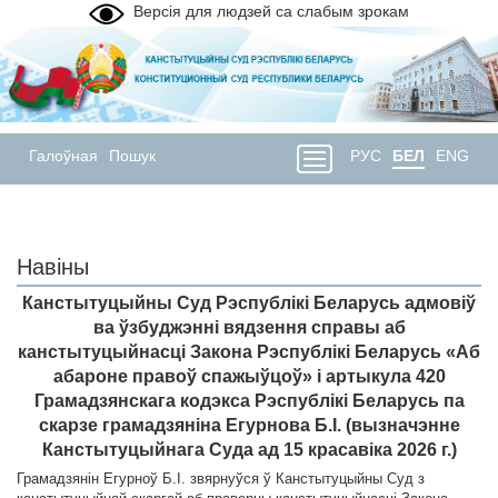
Версія для людзей са слабым зрокам
Галоўная
Пошук
РУС
БЕЛ
ENG
Навіны
Канстытуцыйны Суд Рэспублікі Беларусь адмовіў
ва ўзбуджэнні вядзення справы аб
канстытуцыйнасці Закона Рэспублікі Беларусь «Аб
абароне правоў спажыўцоў» і артыкула 420
Грамадзянскага кодэкса Рэспублікі Беларусь па
скарзе грамадзяніна Егурнова Б.І. (вызначэнне
Канстытуцыйнага Суда ад 15 красавіка 2026 г.)
Грамадзянін Егурноў Б.І. звярнуўся ў Канстытуцыйны Суд з