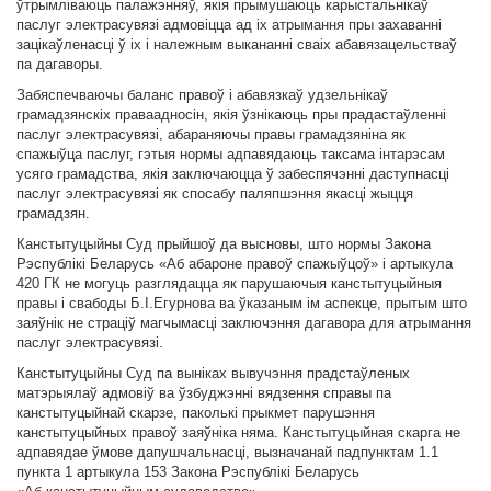
ўтрымліваюць палажэнняў, якія прымушаюць карыстальнікаў
паслуг электрасувязі адмовіцца ад іх атрымання пры захаванні
зацікаўленасці ў іх і належным выкананні сваіх абавязацельстваў
па дагаворы.
Забяспечваючы баланс правоў і абавязкаў удзельнікаў
грамадзянскіх праваадносін, якія ўзнікаюць пры прадастаўленні
паслуг электрасувязі, абараняючы правы грамадзяніна як
спажыўца паслуг, гэтыя нормы адпавядаюць таксама інтарэсам
усяго грамадства, якія заключаюцца ў забеспячэнні даступнасці
паслуг электрасувязі як спосабу паляпшэння якасці жыцця
грамадзян.
Канстытуцыйны Суд прыйшоў да высновы, што нормы Закона
Рэспублікі Беларусь «Аб абароне правоў спажыўцоў» і артыкула
420 ГК не могуць разглядацца як парушаючыя канстытуцыйныя
правы і свабоды Б.І.Егурнова ва ўказаным ім аспекце, прытым што
заяўнік не страціў магчымасці заключэння дагавора для атрымання
паслуг электрасувязі.
Канстытуцыйны Суд па выніках вывучэння прадстаўленых
матэрыялаў адмовіў ва ўзбуджэнні вядзення справы па
канстытуцыйнай скарзе, паколькі прыкмет парушэння
канстытуцыйных правоў заяўніка няма. Канстытуцыйная скарга не
адпавядае ўмове дапушчальнасці, вызначанай падпунктам 1.1
пункта 1 артыкула 153 Закона Рэспублікі Беларусь