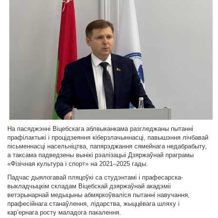
На пасяджэнні Віцебскага аблвыканкама разгледжаны пытанні
прафілактыкі і процідзеяння кіберзлачыннасці, павышэння лічбавай
пісьменнасці насельніцтва, папярэджання сямейнага недабрабыту,
а таксама падведзены вынікі рэалізацыі Дзяржаўнай праграмы
«Фізічная культура і спорт» на 2021–2025 гады.
Падчас дыялогавай пляцоўкі са студэнтамі і прафесарска-
выкладчыцкім складам Віцебскай дзяржаўнай акадэміі
ветэрынарнай медыцыны абмяркоўваліся пытанні навучання,
прафесійнага станаўлення, лідарства, жыццёвага шляху і
кар’ернага росту маладога пакалення.