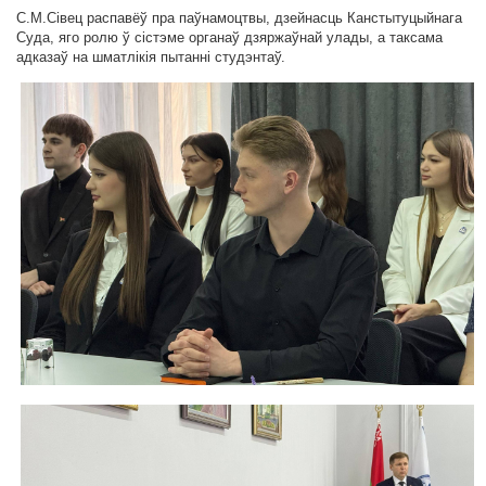
С.М.Сівец распавёў пра паўнамоцтвы, дзейнасць Канстытуцыйнага
Суда, яго ролю ў сістэме органаў дзяржаўнай улады, а таксама
адказаў на шматлікія пытанні студэнтаў.