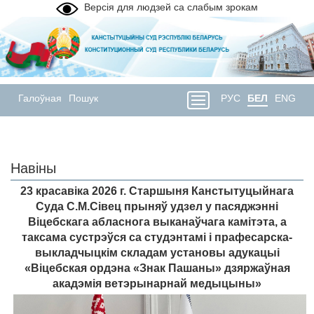
Версія для людзей са слабым зрокам
Галоўная
Пошук
РУС
БЕЛ
ENG
Навіны
23 красавіка 2026 г. Старшыня Канстытуцыйнага
Суда С.М.Сівец прыняў удзел у пасяджэнні
Віцебскага абласнога выканаўчага камітэта, а
таксама сустрэўся са студэнтамі і прафесарска-
выкладчыцкім складам установы адукацыі
«Віцебская ордэна «Знак Пашаны» дзяржаўная
акадэмія ветэрынарнай медыцыны»