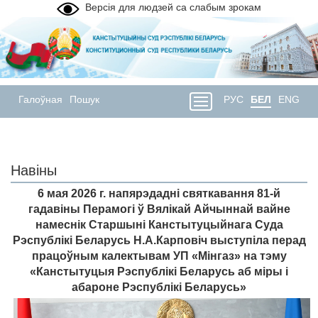
Версія для людзей са слабым зрокам
Галоўная
Пошук
РУС
БЕЛ
ENG
Навіны
6 мая 2026 г. напярэдадні святкавання 81-й
гадавіны Перамогі ў Вялікай Айчыннай вайне
намеснік Старшыні Канстытуцыйнага Суда
Рэспублікі Беларусь Н.А.Карповіч выступіла перад
працоўным калектывам УП «Мінгаз» на тэму
«Канстытуцыя Рэспублікі Беларусь аб міры і
абароне Рэспублікі Беларусь»