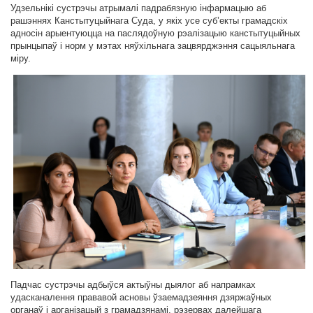
Удзельнікі сустрэчы атрымалі падрабязную інфармацыю аб
рашэннях Канстытуцыйнага Суда, у якіх усе суб’екты грамадскіх
адносін арыентуюцца на паслядоўную рэалізацыю канстытуцыйных
прынцыпаў і норм у мэтах няўхільнага зацвярджэння сацыяльнага
міру.
Падчас сустрэчы адбыўся актыўны дыялог аб напрамках
удасканалення прававой асновы ўзаемадзеяння дзяржаўных
органаў і арганізацый з грамадзянамі, рэзервах далейшага