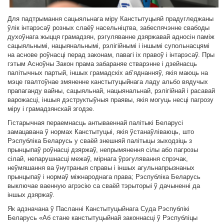
Для падтрымання сацыяльнага міру Канстытуцыяй прадугледжаны
ўлік інтарэсаў розных слаёў насельніцтва, забеспячэнне свабоды
духоўнага жыцця грамадзян, рэгуляванне дзяржавай адносін паміж
сацыяльнымі, нацыянальнымі, рэлігійнымі і іншымі супольнасцямі
на аснове роўнасці перад законам, павагі іх правоў і інтарэсаў. Пры
гэтым Асноўны Закон прама забараняе стварэнне і дзейнасць
палітычных партый, іншых грамадскіх аб’яднанняў, якія маюць на
мэце гвалтоўнае змяненне канстытуцыйнага ладу альбо вядучых
прапаганду вайны, сацыяльнай, нацыянальнай, рэлігійнай і расавай
варожасці, іншыя дэструктыўныя праявы, якія могуць несці пагрозу
міру і грамадзянскай згодзе.
Гістарычная пераемнасць антываеннай палітыкі Беларусі
замацавана ў нормах Канстытуцыі, якія ўстанаўліваюць, што
Рэспубліка Беларусь у сваёй знешняй палітыцы зыходзіць з
прынцыпаў роўнасці дзяржаў, непрымянення сілы або пагрозы
сілай, непарушнасці межаў, мірнага ўрэгулявання спрэчак,
неўмяшання ва ўнутраныя справы і іншых агульнапрызнаных
прынцыпаў і нормаў міжнароднага права; Рэспубліка Беларусь
выключае ваенную агрэсію са сваёй тэрыторыі ў дачыненні да
іншых дзяржаў.
Як адзначана ў Пасланні Канстытуцыйнага Суда Рэспублікі
Беларусь «Аб стане канстытуцыйнай законнасці ў Рэспубліцы