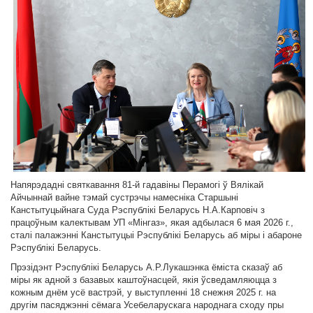
Напярэдадні святкавання 81-й гадавіны Перамогі ў Вялікай
Айчыннай вайне тэмай сустрэчы намесніка Старшыні
Канстытуцыйнага Суда Рэспублікі Беларусь Н.А.Карповіч з
працоўным калектывам УП «Мінгаз», якая адбылася 6 мая 2026 г.,
сталі палажэнні Канстытуцыі Рэспублікі Беларусь аб міры і абароне
Рэспублікі Беларусь.
Прэзідэнт Рэспублікі Беларусь А.Р.Лукашэнка ёміста сказаў аб
міры як адной з базавых каштоўнасцей, якія ўсведамляюцца з
кожным днём усё вастрэй, у выступленні 18 снежня 2025 г. на
другім пасяджэнні сёмага Усебеларускага народнага сходу пры