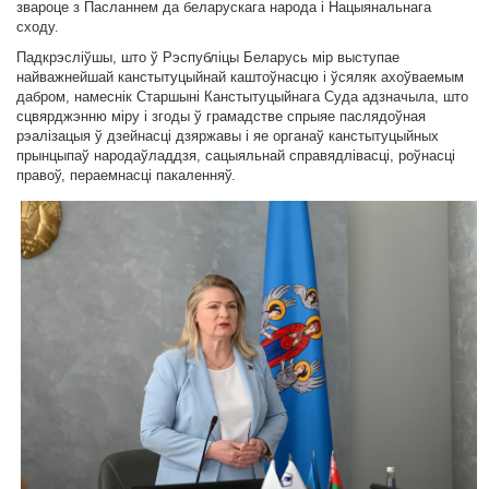
звароце з Пасланнем да беларускага народа і Нацыянальнага
сходу.
Падкрэсліўшы, што ў Рэспубліцы Беларусь мір выступае
найважнейшай канстытуцыйнай каштоўнасцю і ўсяляк ахоўваемым
дабром, намеснік Старшыні Канстытуцыйнага Суда адзначыла, што
сцвярджэнню міру і згоды ў грамадстве спрыяе паслядоўная
рэалізацыя ў дзейнасці дзяржавы і яе органаў канстытуцыйных
прынцыпаў народаўладдзя, сацыяльнай справядлівасці, роўнасці
правоў, пераемнасці пакаленняў.