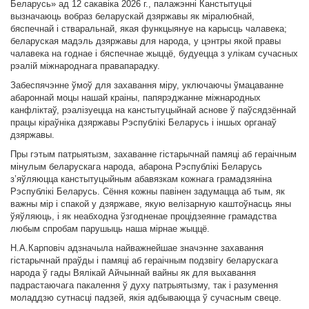
Беларусь» ад 12 сакавіка 2026 г., палажэнні Канстытуцыі
вызначаюць вобраз беларускай дзяржавы як міралюбнай,
бяспечнай і стваральнай, якая функцыянуе на карысць чалавека;
беларуская мадэль дзяржавы для народа, у цэнтры якой правы
чалавека на годнае і бяспечнае жыццё, будуецца з улікам сучасных
рэалій міжнароднага правапарадку.
Забеспячэнне ўмоў для захавання міру, уключаючы ўмацаванне
абароннай моцы нашай краіны, папярэджанне міжнародных
канфліктаў, рэалізуецца на канстытуцыйнай аснове ў паўсядзённай
працы кіраўніка дзяржавы Рэспублікі Беларусь і іншых органаў
дзяржавы.
Пры гэтым патрыятызм, захаванне гістарычнай памяці аб гераічным
мінулым беларускага народа, абарона Рэспублікі Беларусь
з’яўляюцца канстытуцыйным абавязкам кожнага грамадзяніна
Рэспублікі Беларусь. Сёння кожны павінен задумацца аб тым, як
важны мір і спакой у дзяржаве, якую велізарную каштоўнасць яны
ўяўляюць, і як неабходна ўзгодненае процідзеянне грамадства
любым спробам парушыць наша мірнае жыццё.
Н.А.Карповіч адзначыла найважнейшае значэнне захавання
гістарычнай праўды і памяці аб гераічным подзвігу беларускага
народа ў гады Вялікай Айчыннай вайны як для выхавання
падрастаючага пакалення ў духу патрыятызму, так і разумення
моладдзю сутнасці падзей, якія адбываюцца ў сучасным свеце.