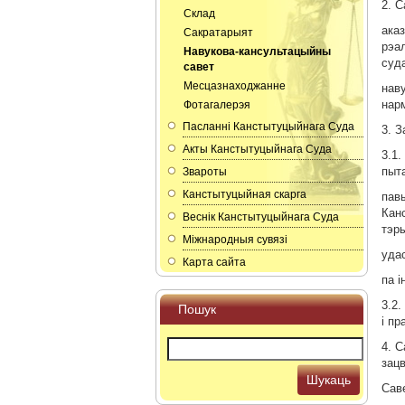
2. 
Склад
ака
Сакратарыят
рэа
Навукова-кансультацыйны
суда
савет
Месцазнаходжанне
нав
нар
Фотагалерэя
Пасланнi Канстытуцыйнага Суда
3. З
Акты Канстытуцыйнага Суда
3.1
пыт
Звароты
Канстытуцыйная скарга
пав
Канс
Веснік Канстытуцыйнага Суда
тэры
Мiжнародныя сувязi
уда
Карта сайта
па 
3.2
Пошук
і пр
4. 
зац
Шукаць
Саве