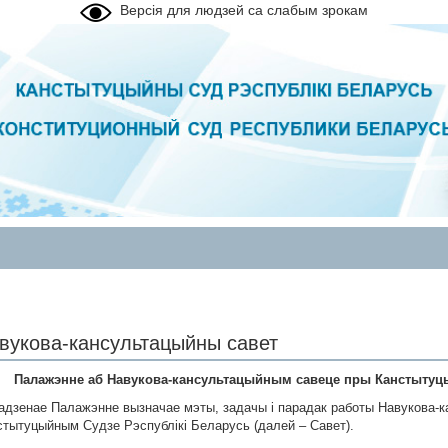
Версія для людзей са слабым зрокам
вукова-кансультацыйны савет
Палажэнне аб Навукова-кансультацыйным савеце пры Канстытуц
Дадзенае Палажэнне вызначае мэты, задачы і парадак работы Навукова-к
стытуцыйным Судзе Рэспублікі Беларусь (далей – Савет).