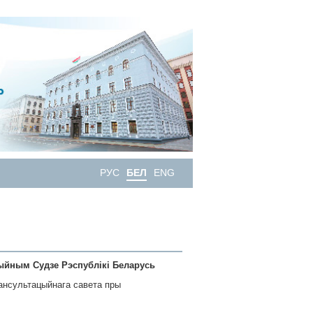
РУС
БЕЛ
ENG
ыйным Судзе Рэспублікі Беларусь
ансультацыйнага савета пры