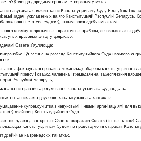
Савет з’яўляецца дарадчым органам, створаным у мэтах:
зання навуковага садзейнічання Канстытуцыйнаму Суду Рэспублікі Белар
лізацыі задач, ускладзеных на яго Канстытуцыяй Рэспублікі Беларусь, К
ўладкаванні і статусе суддзяў, іншымі заканадаўчымі актамі;
уковага аналізу тэарэтычных і практычных праблем, звязаных з ажыцця
матыўных прававых актаў у дзяржаве.
адачамі Савета з’яўляюцца:
. выпрацоўка і ўнясенне на разгляд Канстытуцыйнага Суда навукова абгр
аннях:
ышэння эфектыўнасці прававых механізмаў абароны канстытуцыйнага лад
тытуцыяй правоў і свабод чалавека і грамадзяніна, забеспячэння вяршэ
торыі Рэспублікі Беларусь;
сканалення прававога рэгулявання канстытуцыйнага судаводства;
іншых пытаннях ажыццяўлення канстытуцыйнага кантролю;
. умацаванне супрацоўніцтва з навуковымі і іншымі арганізацыямі для в
актыкі ў дзейнасці Канстытуцыйнага Суда.
Савет складаецца з старшыні Савета, сакратара Савета і іншых членаў С
вярджаецца Канстытуцыйным Судом па прадстаўленні старшыні Канстыт
т дзейнічае на грамадскіх пачатках.