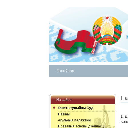
Галоўная
На
На сайце
Канстытуцыйны Суд
Навіны
1. 
Агульныя палажэнні
Кан
Прававыя асновы дзейнасці