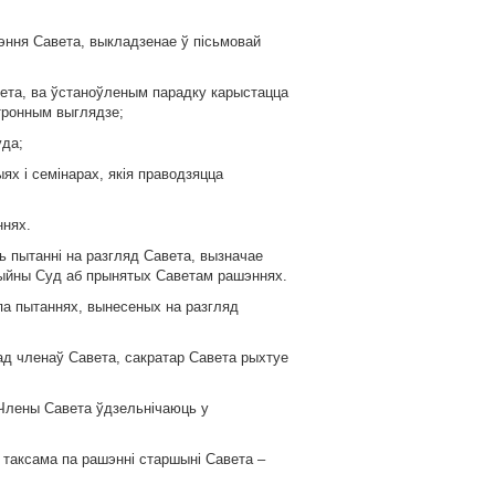
эння Савета, выкладзенае ў пісьмовай
вета, ва ўстаноўленым парадку карыстацца
тронным выглядзе;
уда;
х і семінарах, якія праводзяцца
ннях.
 пытанні на разгляд Савета, вызначае
ыйны Суд аб прынятых Саветам рашэннях.
па пытаннях, вынесеных на разгляд
ад членаў Савета, сакратар Савета рыхтуе
 Члены Савета ўдзельнічаюць у
 таксама па рашэнні старшыні Савета –