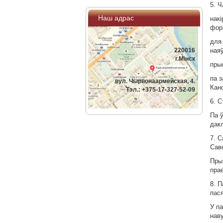
5. 
Наш адрас
нак
фор
для
220016
ная
г.Мiнск
пры
па 
вул. Чырвонаармейская, 4.
Кан
Тэл.: +375-17-327-52-09
6. 
Па 
дак
7. 
Сав
Пры
пра
8. 
пас
У п
наву