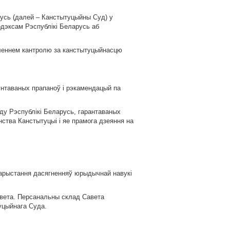
усь (далей – Канстытуцыйны Суд) у
одэксам Рэспублікі Беларусь аб
ўленнем кантролю за канстытуцыйнасцю
унтаваных прапаноў і рэкамендацый па
у Рэспублікі Беларусь, гарантаваных
нства Канстытуцыі і яе прамога дзеяння на
ыкарыстання дасягненняў юрыдычнай навукі
авета. Персанальны склад Савета
уцыйнага Суда.