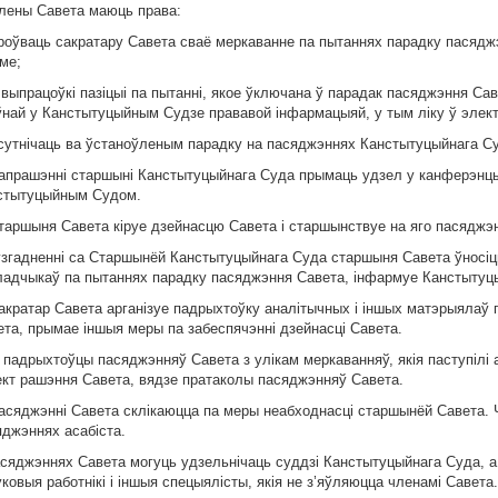
Члены Савета маюць права:
іроўваць сакратару Савета сваё меркаванне па пытаннях парадку пасядж
ме;
 выпрацоўкі пазіцыі па пытанні, якое ўключана ў парадак пасяджэння Са
ўнай у Канстытуцыйным Судзе прававой інфармацыяй, у тым ліку ў элек
сутнічаць ва ўстаноўленым парадку на пасяджэннях Канстытуцыйнага С
запрашэнні старшыні Канстытуцыйнага Суда прымаць удзел у канферэнцыя
стытуцыйным Судом.
Старшыня Савета кіруе дзейнасцю Савета і старшынствуе на яго пасяджэ
ўзгадненні са Старшынёй Канстытуцыйнага Суда старшыня Савета ўносіць
ладчыкаў па пытаннях парадку пасяджэння Савета, інфармуе Канстытуц
Сакратар Савета арганізуе падрыхтоўку аналітычных і іншых матэрыялаў 
ета, прымае іншыя меры па забеспячэнні дзейнасці Савета.
 падрыхтоўцы пасяджэнняў Савета з улікам меркаванняў, якія паступілі 
ект рашэння Савета, вядзе пратаколы пасяджэнняў Савета.
Пасяджэнні Савета склікаюцца па меры неабходнасці старшынёй Савета.
яджэннях асабіста.
асяджэннях Савета могуць удзельнічаць суддзі Канстытуцыйнага Суда, а
ковыя работнікі і іншыя спецыялісты, якія не з’яўляюцца членамі Савета.