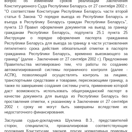
вопрос об изменении сроков реализации Заключения
Конституционного Суда Республики Беларусь от 27 сентября 2002 г.
"О соответствии Конституции Республики Беларусь части второй
статьи 6 Закона "О порядке выезда из Республики Беларусь и
въезда в Республику Беларусь граждан Республики Беларусь",
пункта 13 Правил оформления документов на выезд за границу
гражданам Республики Беларусь, подпункта 25.1 пункта 25
Инструкции о порядке оформления паспорта гражданина
Республики Беларусь для выезда за границу в части установления
пятилетнего срока действия обязательной отметки в паспорте
гражданина Республики Беларусь, временно выезжающего за
границу" (далее - Заключение от 27 сентября 2002 г.). Предложение
Правительства мотивировано тем, что работы по созданию
автоматизированной системы пограничного контроля (далее -
АСПК), позволяющей осуществлять контроль за лицами,
транспортными средствами и товарами, пересекающими границу, а
также по завершению создания системы учета, применение которой
даст возможность использовать общегражданский паспорт в
качестве документа для выезда из Республики Беларусь без
проставления отметки, к указанному в Заключении от 27 сентября
2002 г. сроку не могут быть завершены вследствие их
недостаточного финансирования.
Заслушав судью-докладчика Шуклина В.З., представителей
сторон, специалиста, проанализировав соответствующие
положения Конституции, законов, других нормативных правовых