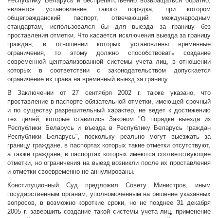
Республику Беларусь и беспрепятственно возвращаться обратно,
является установление такого порядка, при котором
общегражданский паспорт, отвечающий международным
стандартам, использовался бы для выезда за границу без
проставления отметки. Что касается исключения выезда за границу
граждан, в отношении которых установлены временные
ограничения, то этому должно способствовать создание
современной централизованной системы учета лиц, в отношении
которых в соответствии с законодательством допускается
ограничение их права на временный выезд за границу.
В Заключении от 27 сентября 2002 г. также указано, что
проставление в паспорте обязательной отметки, имеющей срочный
и по существу разрешительный характер, не ведет к достижению
тех целей, которые ставились Законом "О порядке выезда из
Республики Беларусь и въезда в Республику Беларусь граждан
Республики Беларусь", поскольку реально могут выезжать за
границу граждане, в паспортах которых такие отметки отсутствуют,
а также граждане, в паспортах которых имеются соответствующие
отметки, но ограничения на выезд возникли после их проставления
и отметки своевременно не аннулированы.
Конституционный Суд предложил Совету Министров, иным
государственным органам, уполномоченным на решение указанных
вопросов, в возможно короткие сроки, но не позднее 31 декабря
2005 г. завершить создание такой системы учета лиц, применение