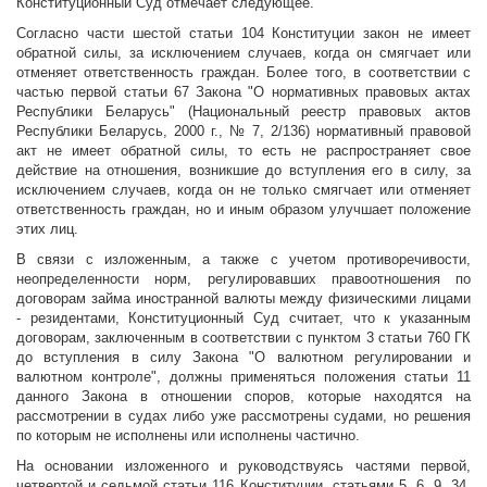
Конституционный Суд отмечает следующее.
Согласно части шестой статьи 104 Конституции закон не имеет
обратной силы, за исключением случаев, когда он смягчает или
отменяет ответственность граждан. Более того, в соответствии с
частью первой статьи 67 Закона "О нормативных правовых актах
Республики Беларусь" (Национальный реестр правовых актов
Республики Беларусь, 2000 г., № 7, 2/136) нормативный правовой
акт не имеет обратной силы, то есть не распространяет свое
действие на отношения, возникшие до вступления его в силу, за
исключением случаев, когда он не только смягчает или отменяет
ответственность граждан, но и иным образом улучшает положение
этих лиц.
В связи с изложенным, а также с учетом противоречивости,
неопределенности норм, регулировавших правоотношения по
договорам займа иностранной валюты между физическими лицами
- резидентами, Конституционный Суд считает, что к указанным
договорам, заключенным в соответствии с пунктом 3 статьи 760 ГК
до вступления в силу Закона "О валютном регулировании и
валютном контроле", должны применяться положения статьи 11
данного Закона в отношении споров, которые находятся на
рассмотрении в судах либо уже рассмотрены судами, но решения
по которым не исполнены или исполнены частично.
На основании изложенного и руководствуясь частями первой,
четвертой и седьмой статьи 116 Конституции, статьями 5, 6, 9, 34,