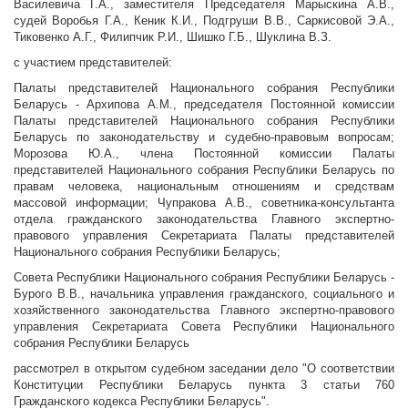
Василевича Г.А., заместителя Председателя Марыскина А.В.,
судей Воробья Г.А., Кеник К.И., Подгруши В.В., Саркисовой Э.А.,
Тиковенко А.Г., Филипчик Р.И., Шишко Г.Б., Шуклина В.З.
с участием представителей:
Палаты представителей Национального собрания Республики
Беларусь - Архипова А.М., председателя Постоянной комиссии
Палаты представителей Национального собрания Республики
Беларусь по законодательству и судебно-правовым вопросам;
Морозова Ю.А., члена Постоянной комиссии Палаты
представителей Национального собрания Республики Беларусь по
правам человека, национальным отношениям и средствам
массовой информации; Чупракова А.В., советника-консультанта
отдела гражданского законодательства Главного экспертно-
правового управления Секретариата Палаты представителей
Национального собрания Республики Беларусь;
Совета Республики Национального собрания Республики Беларусь -
Бурого В.В., начальника управления гражданского, социального и
хозяйственного законодательства Главного экспертно-правового
управления Секретариата Совета Республики Национального
собрания Республики Беларусь
рассмотрел в открытом судебном заседании дело "О соответствии
Конституции Республики Беларусь пункта 3 статьи 760
Гражданского кодекса Республики Беларусь".