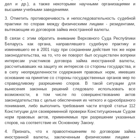
дел и др.), а также некоторыми научными организациями и
высшими учебными заведениями.
3. Отметить противоречивость и непоследовательность судебной
практики по спорам между физическими лицами - резидентами,
вытекающим из договоров займа иностранной валюты.
В связи с этим обратить внимание Верховного Суда Республики
Беларусь как органа, направлявшего судебную практику и
изменившего ее в 2001 году при сохранении действия тех же норм
законодательства, на то, что ее поворот был осуществлен вопреки
интересам участников договора займа иностранной валюты,
рассчитывавших на защиту их интересов со стороны государства, и
в силу неопределенности содержания правовых норм, имевших
основание на принятие со стороны государственных органов мер по
справедливому разрешению споров. В такой ситуации для
вынесения законных решений следовало использовать все
возможности, в том числе по совершенствованию актов
законодательства с целью обеспечения их четкого и однообразного
понимания, либо выполнить требования части второй статьи 112
Конституции для своевременной проверки Конституционным Судом
норм правовых актов, применяемых при разрешении указанных
споров, на соответствие их Основному Закону.
4. Признать, что к правоотношениям по договорам займа
иностранной валюты, заключенным физическими лицами -