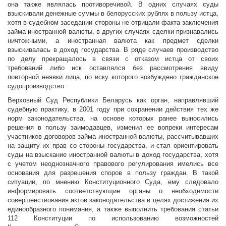
она также являлась противоречивой. В одних случаях суды
взыскивали денежные суммы в белорусских рублях в пользу истца,
хотя в судебном заседании стороны не отрицали факта заключения
займа иностранной валюты, в других случаях сделки признавались
ничтожными, а иностранная валюта как предмет сделки
взыскивалась в доход государства. В ряде случаев производство
по делу прекращалось в связи с отказом истца от своих
требований либо иск оставлялся без рассмотрения ввиду
повторной неявки лица, по иску которого возбуждено гражданское
судопроизводство.
Верховный Суд Республики Беларусь как орган, направлявший
судебную практику, в 2001 году при сохранении действия тех же
норм законодательства, на основе которых ранее выносились
решения в пользу заимодавцев, изменил ее вопреки интересам
участников договоров займа иностранной валюты, рассчитывавших
на защиту их прав со стороны государства, и стал ориентировать
суды на взыскание иностранной валюты в доход государства, хотя
с учетом неоднозначного правового регулирования имелись все
основания для разрешения споров в пользу граждан. В такой
ситуации, по мнению Конституционного Суда, ему следовало
информировать соответствующие органы о необходимости
совершенствования актов законодательства в целях достижения их
единообразного понимания, а также выполнить требования статьи
112 Конституции по использованию возможностей