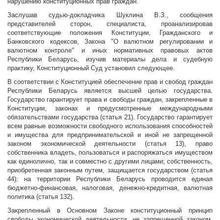
нарушению конституционных прав граждан.
Заслушав судью-докладчика Шуклина В.З., сообщения
представителей сторон, специалиста, проанализировав
соответствующие положения Конституции, Гражданского и
Банковского кодексов, Закона "О валютном регулировании и
валютном контроле" и иных нормативных правовых актов
Республики Беларусь, изучив материалы дела и судебную
практику, Конституционный Суд установил следующее.
В соответствии с Конституцией обеспечение прав и свобод граждан
Республики Беларусь является высшей целью государства.
Государство гарантирует права и свободы граждан, закрепленные в
Конституции, законах и предусмотренные международными
обязательствами государства (статья 21). Государство гарантирует
всем равные возможности свободного использования способностей
и имущества для предпринимательской и иной не запрещенной
законом экономической деятельности (статья 13), право
собственника владеть, пользоваться и распоряжаться имуществом
как единолично, так и совместно с другими лицами; собственность,
приобретенная законным путем, защищается государством (статья
44); на территории Республики Беларусь проводится единая
бюджетно-финансовая, налоговая, денежно-кредитная, валютная
политика (статья 132).
Закрепленный в Основном Законе конституционный принцип
свободы экономической деятельности, не запрещенной законом,