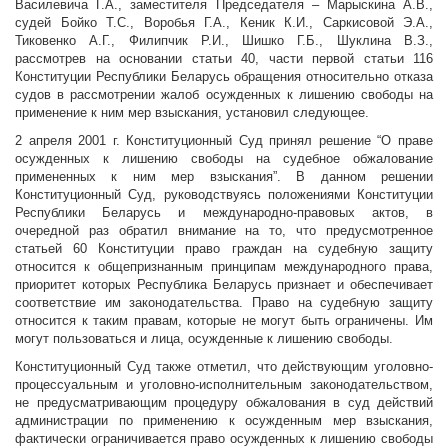
Василевича Г.А., заместителя Председателя – Марыскина А.В.,
судей Бойко Т.С., Воробья Г.А., Кеник К.И., Саркисовой Э.А.,
Тиковенко А.Г., Филипчик Р.И., Шишко Г.Б., Шуклина В.З.,
рассмотрев на основании статьи 40, части первой статьи 116
Конституции Республики Беларусь обращения относительно отказа
судов в рассмотрении жалоб осужденных к лишению свободы на
применение к ним мер взыскания, установил следующее.
2 апреля 2001 г. Конституционный Суд принял решение “О праве
осужденных к лишению свободы на судебное обжалование
примененных к ним мер взыскания”. В данном решении
Конституционный Суд, руководствуясь положениями Конституции
Республики Беларусь и международно-правовых актов, в
очередной раз обратил внимание на то, что предусмотренное
статьей 60 Конституции право граждан на судебную защиту
относится к общепризнанным принципам международного права,
приоритет которых Республика Беларусь признает и обеспечивает
соответствие им законодательства. Право на судебную защиту
относится к таким правам, которые не могут быть ограничены. Им
могут пользоваться и лица, осужденные к лишению свободы.
Конституционный Суд также отметил, что действующим уголовно-
процессуальным и уголовно-исполнительным законодательством,
не предусматривающим процедуру обжалования в суд действий
администрации по применению к осужденным мер взыскания,
фактически ограничивается право осужденных к лишению свободы