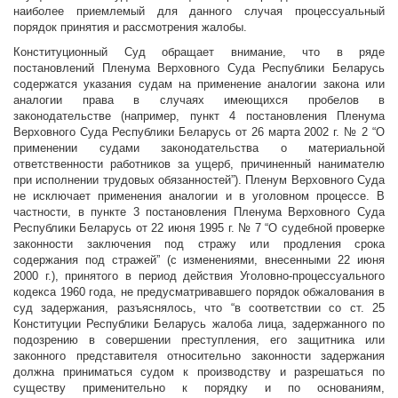
наиболее приемлемый для данного случая процессуальный
порядок принятия и рассмотрения жалобы.
Конституционный Суд обращает внимание, что в ряде
постановлений Пленума Верховного Суда Республики Беларусь
содержатся указания судам на применение аналогии закона или
аналогии права в случаях имеющихся пробелов в
законодательстве (например, пункт 4 постановления Пленума
Верховного Суда Республики Беларусь от 26 марта 2002 г. № 2 “О
применении судами законодательства о материальной
ответственности работников за ущерб, причиненный нанимателю
при исполнении трудовых обязанностей”). Пленум Верховного Суда
не исключает применения аналогии и в уголовном процессе. В
частности, в пункте 3 постановления Пленума Верховного Суда
Республики Беларусь от 22 июня 1995 г. № 7 “О судебной проверке
законности заключения под стражу или продления срока
содержания под стражей” (с изменениями, внесенными 22 июня
2000 г.), принятого в период действия Уголовно-процессуального
кодекса 1960 года, не предусматривавшего порядок обжалования в
суд задержания, разъяснялось, что “в соответствии со ст. 25
Конституции Республики Беларусь жалоба лица, задержанного по
подозрению в совершении преступления, его защитника или
законного представителя относительно законности задержания
должна приниматься судом к производству и разрешаться по
существу применительно к порядку и по основаниям,