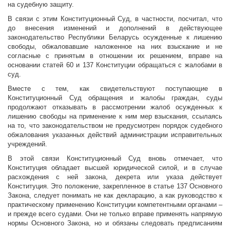
на судебную защиту.
В связи с этим Конституционный Суд, в частности, посчитал, что
до внесения изменений и дополнений в действующее
законодательство Республики Беларусь осужденные к лишению
свободы, обжаловавшие наложенное на них взыскание и не
согласные с принятым в отношении их решением, вправе на
основании статей 60 и 137 Конституции обращаться с жалобами в
суд.
Вместе с тем, как свидетельствуют поступающие в
Конституционный Суд обращения и жалобы граждан, суды
продолжают отказывать в рассмотрении жалоб осужденных к
лишению свободы на применение к ним мер взыскания, ссылаясь
на то, что законодательством не предусмотрен порядок судебного
обжалования указанных действий администрации исправительных
учреждений.
В этой связи Конституционный Суд вновь отмечает, что
Конституция обладает высшей юридической силой, и в случае
расхождения с ней закона, декрета или указа действует
Конституция. Это положение, закрепленное в статье 137 Основного
Закона, следует понимать не как декларацию, а как руководство к
практическому применению Конституции компетентными органами –
и прежде всего судами. Они не только вправе применять напрямую
нормы Основного Закона, но и обязаны следовать предписаниям