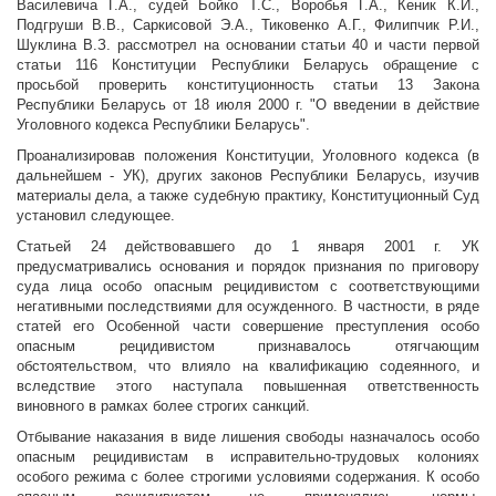
Василевича Г.А., судей Бойко Т.С., Воробья Г.А., Кеник К.И.,
Подгруши В.В., Саркисовой Э.А., Тиковенко А.Г., Филипчик Р.И.,
Шуклина В.З. рассмотрел на основании статьи 40 и части первой
статьи 116 Конституции Республики Беларусь обращение с
просьбой проверить конституционность статьи 13 Закона
Республики Беларусь от 18 июля 2000 г. "О введении в действие
Уголовного кодекса Республики Беларусь".
Проанализировав положения Конституции, Уголовного кодекса (в
дальнейшем - УК), других законов Республики Беларусь, изучив
материалы дела, а также судебную практику, Конституционный Суд
установил следующее.
Статьей 24 действовавшего до 1 января 2001 г. УК
предусматривались основания и порядок признания по приговору
суда лица особо опасным рецидивистом с соответствующими
негативными последствиями для осужденного. В частности, в ряде
статей его Особенной части совершение преступления особо
опасным рецидивистом признавалось отягчающим
обстоятельством, что влияло на квалификацию содеянного, и
вследствие этого наступала повышенная ответственность
виновного в рамках более строгих санкций.
Отбывание наказания в виде лишения свободы назначалось особо
опасным рецидивистам в исправительно-трудовых колониях
особого режима с более строгими условиями содержания. К особо