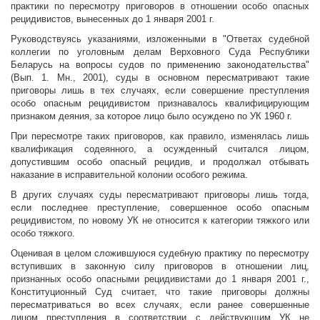
практики по пересмотру приговоров в отношении особо опасных
рецидивистов, вынесенных до 1 января 2001 г.
Руководствуясь указаниями, изложенными в "Ответах судебной
коллегии по уголовным делам Верховного Суда Республики
Беларусь на вопросы судов по применению законодательства"
(Вып. 1. Мн., 2001), суды в основном пересматривают такие
приговоры лишь в тех случаях, если совершение преступления
особо опасным рецидивистом признавалось квалифицирующим
признаком деяния, за которое лицо было осуждено по УК 1960 г.
При пересмотре таких приговоров, как правило, изменялась лишь
квалификация содеянного, а осужденный считался лицом,
допустившим особо опасный рецидив, и продолжал отбывать
наказание в исправительной колонии особого режима.
В других случаях суды пересматривают приговоры лишь тогда,
если последнее преступление, совершенное особо опасным
рецидивистом, по новому УК не относится к категории тяжкого или
особо тяжкого.
Оценивая в целом сложившуюся судебную практику по пересмотру
вступивших в законную силу приговоров в отношении лиц,
признанных особо опасными рецидивистами до 1 января 2001 г.,
Конституционный Суд считает, что такие приговоры должны
пересматриваться во всех случаях, если ранее совершенные
лицом преступления в соответствии с действующим УК не