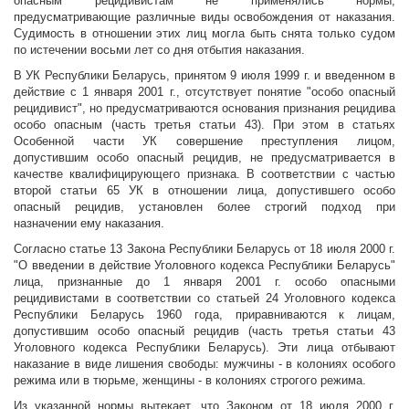
опасным рецидивистам не применялись нормы,
предусматривающие различные виды освобождения от наказания.
Судимость в отношении этих лиц могла быть снята только судом
по истечении восьми лет со дня отбытия наказания.
В УК Республики Беларусь, принятом 9 июля 1999 г. и введенном в
действие с 1 января 2001 г., отсутствует понятие "особо опасный
рецидивист", но предусматриваются основания признания рецидива
особо опасным (часть третья статьи 43). При этом в статьях
Особенной части УК совершение преступления лицом,
допустившим особо опасный рецидив, не предусматривается в
качестве квалифицирующего признака. В соответствии с частью
второй статьи 65 УК в отношении лица, допустившего особо
опасный рецидив, установлен более строгий подход при
назначении ему наказания.
Согласно статье 13 Закона Республики Беларусь от 18 июля 2000 г.
"О введении в действие Уголовного кодекса Республики Беларусь"
лица, признанные до 1 января 2001 г. особо опасными
рецидивистами в соответствии со статьей 24 Уголовного кодекса
Республики Беларусь 1960 года, приравниваются к лицам,
допустившим особо опасный рецидив (часть третья статьи 43
Уголовного кодекса Республики Беларусь). Эти лица отбывают
наказание в виде лишения свободы: мужчины - в колониях особого
режима или в тюрьме, женщины - в колониях строгого режима.
Из указанной нормы вытекает, что Законом от 18 июля 2000 г.