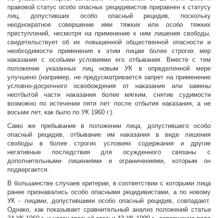
правовой статус особо опасных рецидивистов приравнен к статусу
лиц, допустивших особо опасный рецидив, поскольку
неоднократное совершение ими тяжких или особо тяжких
преступлений, несмотря на применение к ним лишения свободы,
свидетельствует об их повышенной общественной опасности и
необходимости применения к этим лицам более строгих мер
наказания с особыми условиями его отбывания. Вместе с тем
положение указанных лиц новым УК в определенной мере
улучшено (например, не предусматривается запрет на применение
условно-досрочного освобождения от наказания или замены
неотбытой части наказания более мягким, снятие судимости
возможно по истечении пяти лет после отбытия наказания, а не
восьми лет, как было по УК 1960 г.).
Само же пребывание в положении лица, допустившего особо
опасный рецидив, отбывание им наказания в виде лишения
свободы в более строгих условиях содержания и другие
негативные последствия для осужденного связаны с
дополнительными лишениями и ограничениями, которым он
подвергается.
В большинстве случаев критерии, в соответствии с которыми лица
ранее признавались особо опасными рецидивистами, а по новому
УК - лицами, допустившими особо опасный рецидив, совпадают.
Однако, как показывает сравнительный анализ положений статьи