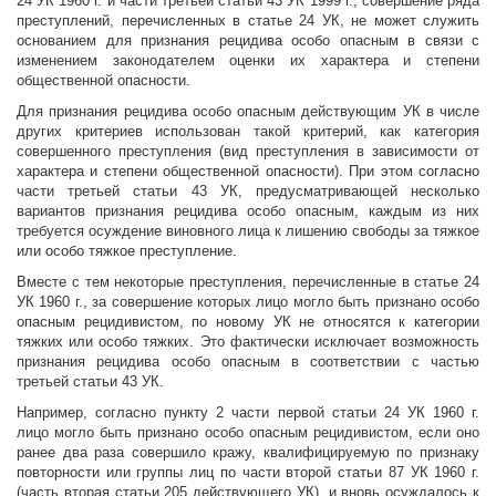
24 УК 1960 г. и части третьей статьи 43 УК 1999 г., совершение ряда
преступлений, перечисленных в статье 24 УК, не может служить
основанием для признания рецидива особо опасным в связи с
изменением законодателем оценки их характера и степени
общественной опасности.
Для признания рецидива особо опасным действующим УК в числе
других критериев использован такой критерий, как категория
совершенного преступления (вид преступления в зависимости от
характера и степени общественной опасности). При этом согласно
части третьей статьи 43 УК, предусматривающей несколько
вариантов признания рецидива особо опасным, каждым из них
требуется осуждение виновного лица к лишению свободы за тяжкое
или особо тяжкое преступление.
Вместе с тем некоторые преступления, перечисленные в статье 24
УК 1960 г., за совершение которых лицо могло быть признано особо
опасным рецидивистом, по новому УК не относятся к категории
тяжких или особо тяжких. Это фактически исключает возможность
признания рецидива особо опасным в соответствии с частью
третьей статьи 43 УК.
Например, согласно пункту 2 части первой статьи 24 УК 1960 г.
лицо могло быть признано особо опасным рецидивистом, если оно
ранее два раза совершило кражу, квалифицируемую по признаку
повторности или группы лиц по части второй статьи 87 УК 1960 г.
(часть вторая статьи 205 действующего УК), и вновь осуждалось к