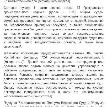
27 Хозяйственного процессуального кодекса).
Согласно пункту 1 части первой статьи 37 Гражданского
процессуального кодекса (далее - ГПК) общим судам
подведомственны дела по спорам, возникающим из гражданских,
семейных, трудовых, жилищных, земельных отношений, отношений
по использованию природных ресурсов, а также окружающей
среды, если хотя бы одной из сторон в споре выступает гражданин,
за исключением случаев, когда актами законодательства
разрешение таких споров отнесено к компетенции других судов или
к ведению иных государственных органов, а также иных
организаций.
Указанное исключение предусматривается статьей 84 Закона
Республики Беларусь "Об экономической несостоятельности
(банкротстве)". Данной статьей установлено, что кредитор или
должник вправе подать жалобу на действия управляющего в
собрание кредиторов, если иное не предусмотрено названным
Законом. Решение собрания кредиторов, которым жалоба на
действия управляющего оставлена без удовлетворения, может
быть в течение десяти дней обжаловано в хозяйственный суд.
Однако названная норма распространяется только на случаи
ликвидации юридического лица в силу его экономический
несостоятельности (банкротства).
Подпункт 7.4 постановления Пленума Верховного Суда и Пленума