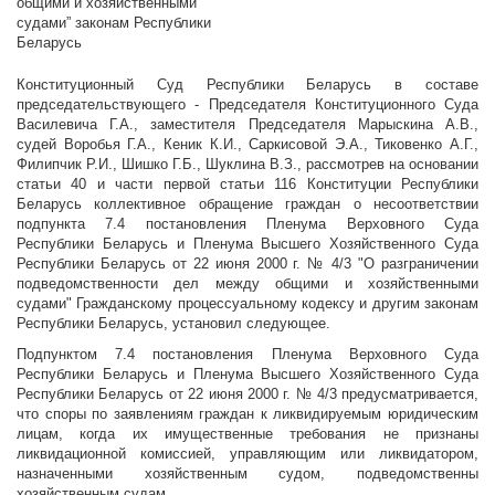
общими и хозяйственными
судами” законам Республики
Беларусь
Конституционный Суд Республики Беларусь в составе
председательствующего - Председателя Конституционного Суда
Василевича Г.А., заместителя Председателя Марыскина А.В.,
судей Воробья Г.А., Кеник К.И., Саркисовой Э.А., Тиковенко А.Г.,
Филипчик Р.И., Шишко Г.Б., Шуклина В.З., рассмотрев на основании
статьи 40 и части первой статьи 116 Конституции Республики
Беларусь коллективное обращение граждан о несоответствии
подпункта 7.4 постановления Пленума Верховного Суда
Республики Беларусь и Пленума Высшего Хозяйственного Суда
Республики Беларусь от 22 июня 2000 г. № 4/3 "О разграничении
подведомственности дел между общими и хозяйственными
судами" Гражданскому процессуальному кодексу и другим законам
Республики Беларусь, установил следующее.
Подпунктом 7.4 постановления Пленума Верховного Суда
Республики Беларусь и Пленума Высшего Хозяйственного Суда
Республики Беларусь от 22 июня 2000 г. № 4/3 предусматривается,
что споры по заявлениям граждан к ликвидируемым юридическим
лицам, когда их имущественные требования не признаны
ликвидационной комиссией, управляющим или ликвидатором,
назначенными хозяйственным судом, подведомственны
хозяйственным судам.