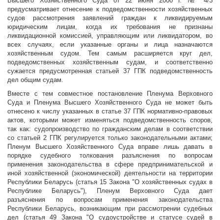
Высшего Хозяйственного Суда от 22 июня 2000 г. № 4/3
предусматривает отнесение к подведомственности хозяйственных
судов рассмотрения заявлений граждан к ликвидируемым
юридическим лицам, когда их требования не признаны
ликвидационной комиссией, управляющим или ликвидатором, во
всех случаях, если указанные органы и лица назначаются
хозяйственным судом. Тем самым расширяется круг дел,
подведомственных хозяйственным судам, и соответственно
сужается предусмотренная статьей 37 ГПК подведомственность
дел общим судам.
Вместе с тем совместное постановление Пленума Верховного
Суда и Пленума Высшего Хозяйственного Суда не может быть
отнесено к числу указанных в статье 37 ГПК нормативно-правовых
актов, которыми может изменяться подведомственность споров,
так как: судопроизводство по гражданским делам в соответствии
со статьей 2 ГПК регулируется только законодательными актами;
Пленум Высшего Хозяйственного Суда вправе лишь давать в
порядке судебного толкования разъяснения по вопросам
применения законодательства в сфере предпринимательской и
иной хозяйственной (экономической) деятельности на территории
Республики Беларусь (статья 15 Закона "О хозяйственных судах в
Республике Беларусь"), Пленум Верховного Суда дает
разъяснения по вопросам применения законодательства
Республики Беларусь, возникающим при рассмотрении судебных
дел (статья 49 Закона "О судоустройстве и статусе судей в