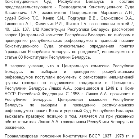
Конституционный Суд Республики Беларусь в составе
председательствующего - Председателя Конституционного Суда
Василевича Г.А., заместителя Председателя Марыскина А.В.,
судей Бойко Т.С., Кеник К.И., Подгруши В.В., Саркисовой Э.А.,
Тиковенко А.Г., Филипчик Р.И., Шишко Г.Б. на основании статей 7,
40, 116, 137, 142 Конституции Республики Беларусь рассмотрел
запрос Центральной комиссии Республики Беларусь по выборам и
проведению республиканских референдумов о правовой позиции
Конституционного Суда относительно определения понятия
"гражданин Республики Беларусь по рождению", используемого в
статье 80 Конституции Республики Беларусь.
В запросе указано, что в Центральную комиссию Республики
Беларусь по выборам и проведению республиканских
референдумов поступили документы о регистрации инициативной
группы граждан по выдвижению кандидатом в Президенты
Республики Беларусь Ляшко А.А., родившегося в 1949 г. в Коми
АССР Российской Федерации. С 1958 г. Ляшко А.А. проживает в
Республике Беларусь. Центральная комиссия Республики
Беларусь по выборам и проведению республиканских
референдумов просит Конституционный Суд Республики Беларусь
высказать правовую позицию о том, является ли при указанных
обстоятельствах Ляшко А.А. гражданином Республики Беларусь по
рождению.
Проанализировав положения Конституций БССР 1937, 1978 гг. и