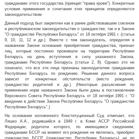
гражданами этого государства (принцип "права крови"). Конкретные
условия применения и сочетания этих принципов определяются
законодательством.
Данный подход был закреплен как в ранее действовавшем союзном
и республиканском законодательстве о гражданстве, так и в Законе
"О гражданстве Республики Беларусь" от 18 октября 1991 г. (статьи
9, 10, 11, 12 и др.). Вместе с тем законодатель, определяя в
названном Законе основания приобретения гражданства, признал
лиц, которые постоянно проживали на территории Республики
Беларусь на день вступления в силу указанного Закона,
гражданами Республики Беларусь (статьи 2, 8). Однако это не
означало, что все эти лица признаны законодателем гражданами
Республики Беларусь по рождению. Решение данного вопроса
зависит от конкретных обстоятельств (место рождения,
гражданство родителей и др.). (Некоторые разъяснения по
применению норм названного Закона были даны в постановлении
Верховного Совета Республики Беларусь от 18 октября 1991 г. "О
введении в действие Закона Республики Беларусь "О гражданстве
Республики Беларусь".)
На основании изложенного Конституционный Суд отмечает, что
Ляшко А.А., родившийся в 1949 г. в Коми АССР Российской
Федерации, родители которого, по имеющимся сведениям,
гражданами БССР на момент его рождения не являлись, приобрел
гражданство БССР (гражданство Республики Беларусь) не по