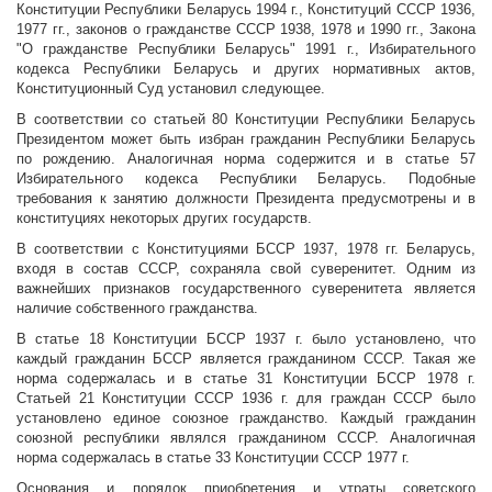
Конституции Республики Беларусь 1994 г., Конституций СССР 1936,
1977 гг., законов о гражданстве СССР 1938, 1978 и 1990 гг., Закона
"О гражданстве Республики Беларусь" 1991 г., Избирательного
кодекса Республики Беларусь и других нормативных актов,
Конституционный Суд установил следующее.
В соответствии со статьей 80 Конституции Республики Беларусь
Президентом может быть избран гражданин Республики Беларусь
по рождению. Аналогичная норма содержится и в статье 57
Избирательного кодекса Республики Беларусь. Подобные
требования к занятию должности Президента предусмотрены и в
конституциях некоторых других государств.
В соответствии с Конституциями БССР 1937, 1978 гг. Беларусь,
входя в состав СССР, сохраняла свой суверенитет. Одним из
важнейших признаков государственного суверенитета является
наличие собственного гражданства.
В статье 18 Конституции БССР 1937 г. было установлено, что
каждый гражданин БССР является гражданином СССР. Такая же
норма содержалась и в статье 31 Конституции БССР 1978 г.
Статьей 21 Конституции СССР 1936 г. для граждан СССР было
установлено единое союзное гражданство. Каждый гражданин
союзной республики являлся гражданином СССР. Аналогичная
норма содержалась в статье 33 Конституции СССР 1977 г.
Основания и порядок приобретения и утраты советского