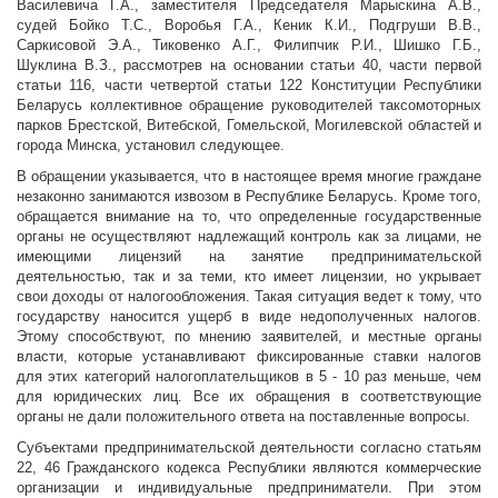
Василевича Г.А., заместителя Председателя Марыскина А.В.,
судей Бойко Т.С., Воробья Г.А., Кеник К.И., Подгруши В.В.,
Саркисовой Э.А., Тиковенко А.Г., Филипчик Р.И., Шишко Г.Б.,
Шуклина В.З., рассмотрев на основании статьи 40, части первой
статьи 116, части четвертой статьи 122 Конституции Республики
Беларусь коллективное обращение руководителей таксомоторных
парков Брестской, Витебской, Гомельской, Могилевской областей и
города Минска, установил следующее.
В обращении указывается, что в настоящее время многие граждане
незаконно занимаются извозом в Республике Беларусь. Кроме того,
обращается внимание на то, что определенные государственные
органы не осуществляют надлежащий контроль как за лицами, не
имеющими лицензий на занятие предпринимательской
деятельностью, так и за теми, кто имеет лицензии, но укрывает
свои доходы от налогообложения. Такая ситуация ведет к тому, что
государству наносится ущерб в виде недополученных налогов.
Этому способствуют, по мнению заявителей, и местные органы
власти, которые устанавливают фиксированные ставки налогов
для этих категорий налогоплательщиков в 5 - 10 раз меньше, чем
для юридических лиц. Все их обращения в соответствующие
органы не дали положительного ответа на поставленные вопросы.
Субъектами предпринимательской деятельности согласно статьям
22, 46 Гражданского кодекса Республики являются коммерческие
организации и индивидуальные предприниматели. При этом