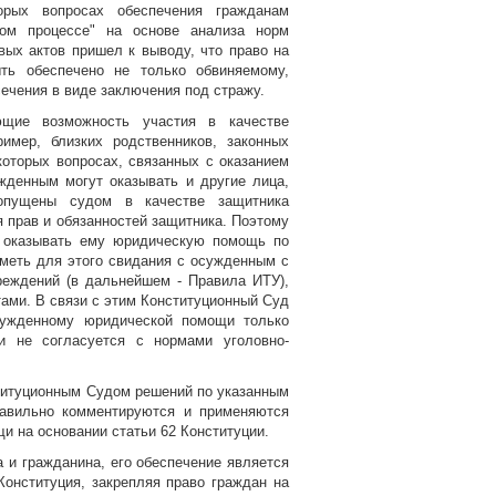
рых вопросах обеспечения гражданам
ном процессе" на основе анализа норм
вых актов пришел к выводу, что право на
ь обеспечено не только обвиняемому,
ечения в виде заключения под стражу.
ающие возможность участия в качестве
имер, близких родственников, законных
которых вопросах, связанных с оказанием
денным могут оказывать и другие лица,
опущены судом в качестве защитника
я прав и обязанностей защитника. Поэтому
 оказывать ему юридическую помощь по
иметь для этого свидания с осужденным с
реждений (в дальнейшем - Правила ИТУ),
ами. В связи с этим Конституционный Суд
сужденному юридической помощи только
и не согласуется с нормами уголовно-
ституционным Судом решений по указанным
равильно комментируются и применяются
и на основании статьи 62 Конституции.
 и гражданина, его обеспечение является
онституция, закрепляя право граждан на