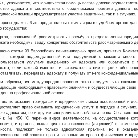
8 г., указывается, что юридическая помощь всегда должна осуществлят
естве адвоката в соответствии с юридическими нормами данного гос
дической помощи предусматривает участие защитника, так и в случаях, 
стороны должны быть представлены таким лицом в судебном органе данн
о государства;
орган, правомочный рассматривать просьбу о предоставлении юридич
оката необходимы ввиду конкретных обстоятельств рассматриваемого д
ласно статье 93 Европейских пенитенциарных правил, принятых Комите
7 г., каждый подследственный или подсудимый с момента своего
пользоваться услугами выбранного им адвоката или обратиться с 
оката, если таковой имеется, и встречаться с ним в целях обеспеч
готавливать, передавать адвокату и получать от него конфиденциальные
им образом, из международно-правовых актов следует, что оказыв
адающие необходимыми правовыми знаниями и осуществляющие свою де
ждан на профессиональной основе.
В целях оказания гражданам и юридическим лицам всесторонней и до
доставляет право оказывать юридические услуги в порядке и случаях,
ько адвокатам, но и другим специалистам в области права. Согласно п
5 г. № 456 "О перечне видов деятельности, на осуществление кот
цензия), и органов, выдающих эти разрешения (лицензии)" (с изменен
тности, подлежит не только адвокатская практика, но и оказан
фессиональной защиты прав и законных интересов физических и юрид