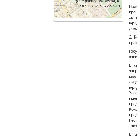
ул. Красноармейская, 4.
Тел.: +375-17-327-52-09
Пол
про
акт
юри
дел
2. 
пра
Гос
зав
В с
зап
ква
лиц
юри
Зак
име
пре
Кон
пре
Рес
тако
В ц