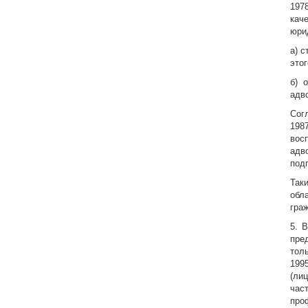
197
кач
юри
а) 
этог
б) 
адв
Сог
198
вос
адв
под
Так
обл
гра
5. 
пре
тол
199
(ли
час
про