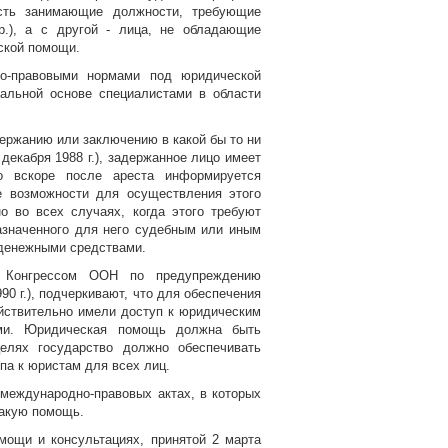
сть занимающие должности, требующие
р.), а с другой - лица, не обладающие
ской помощи.
но-правовыми нормами под юридической
альной основе специалистами в области
ержанию или заключению в какой бы то ни
екабря 1988 г.), задержанное лицо имеет
о вскоре после ареста информируется
е возможности для осуществления этого
о во всех случаях, когда этого требуют
азначенного для него судебным или иным
и денежными средствами.
м Конгрессом ООН по предупреждению
90 г.), подчеркивают, что для обеспечения
йствительно имели доступ к юридическим
ами. Юридическая помощь должна быть
елях государство должно обеспечивать
па к юристам для всех лиц.
международно-правовых актах, в которых
такую помощь.
мощи и консультациях, принятой 2 марта