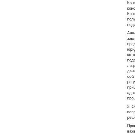
Кон
кон
Кон
пол
под
Ана
защ
пре
юри
кот
под
лиц
дан
соб
рег
при
адв
про
3. 
воп
реш
Пра
важ