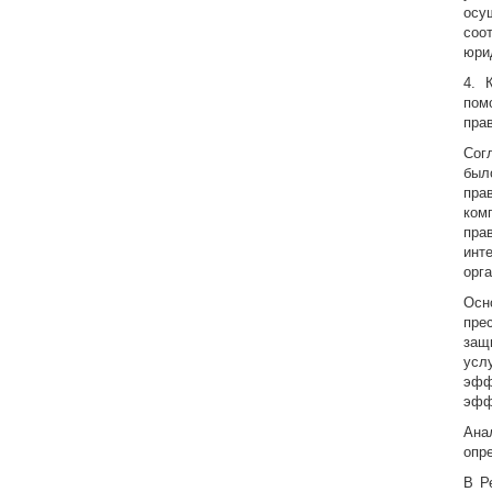
осу
соо
юри
4. 
пом
прав
Сог
был
пра
ком
пра
инт
орг
Осн
пре
защ
усл
эфф
эфф
Ана
опр
В Р