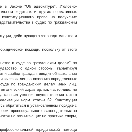
 в Законе "Об адвокатуре", Уголовно-
уальном кодексах и других нормативных
 конституционного права на получение
едставительства в судах по гражданским
итуции, действующего законодательства и
юридической помощи, поскольку от этого
льства в суде по гражданским делам" по
ударство, с одной стороны, гарантируя
 и свобод граждан, вводит обязательное
физических лиц по оказанию определенных
в суде по гражданским делам иных лиц.
ематический характер, как часто лицо, не
установил условия осуществления такого
еализации норм статьи 62 Конституции
ь обратиться в установленном порядке с
орм процессуального законодательства
мотря на возникающие на практике споры,
 профессиональной юридической помощи