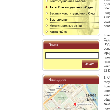
Конституционная жалоба
дела
Акты Конституционного Суда
обе
пол
Вестник Конституционного Суда
4 ию
Выступления
ока
Международные связи
реа
Карта сайта
Кон
Суд
Под
Поиск
осн
юри
пре
гра
Искать
нек
62 
1. 
Наш адрес
гос
Кон
сво
ины
220016
общ
г.Минск
зак
пом