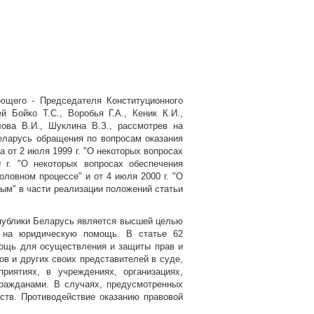
ющего - Председателя Конституционного
 Бойко Т.С., Воробья Г.А., Кеник К.И.,
лова В.И., Шуклина В.З., рассмотрев на
Беларусь обращения по вопросам оказания
 от 2 июля 1999 г. "О некоторых вопросах
 г. "О некоторых вопросах обеспечения
ловном процессе" и от 4 июля 2000 г. "О
ым" в части реализации положений статьи
спублики Беларусь является высшей целью
о на юридическую помощь. В статье 62
мощь для осуществления и защиты прав и
в и других своих представителей в суде,
риятиях, в учреждениях, организациях,
ражданами. В случаях, предусмотренных
ств. Противодействие оказанию правовой