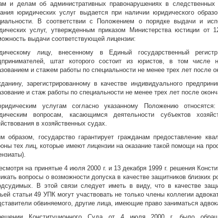
ам и делам об административных правонарушениях в следственных 
зания юридических услуг выдается при наличии юридического образо
циальности. В соответствии с Положением о порядке выдачи и исп
дических услуг, утвержденным приказом Министерства юстиции от 1
можность выдачи соответствующей лицензии:
дическому лицу, внесенному в Единый государственный регист
дпринимателей, штат которого состоит из юристов, в том числе
азованием и стажем работы по специальности не менее трех лет после о
жданину, зарегистрированному в качестве индивидуального предпри
азование и стаж работы по специальности не менее трех лет после окон
ридическим услугам согласно указанному Положению относятся:
дическим вопросам, касающимся деятельности субъектов хозяйст
яйствования в хозяйственных судах.
им образом, государство гарантирует гражданам предоставление кв
роны тех лиц, которые имеют лицензии на оказание такой помощи на пр
ензиаты).
Несмотря на принятые 4 июля 2000 г. и 13 декабря 1999 г. решения Конс
никать вопросы о возможности допуска в качестве защитников близких 
одсудимых. В этой связи следует иметь в виду, что в качестве защ
тьей статьи 49 УПК могут участвовать не только члены коллегии адвокат
дставители обвиняемого, другие лица, имеющие право заниматься адвок
ешении Конституционного Суда от 4 июля 2000 г. было обраще