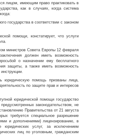
ься лицом, имеющим право практиковать в
ударства, как в случаях, когда система
когда:
ого государства в соответствии с законом
еской помощи, констатирует, что услуги
ела.
том министров Совета Европы 12 февраля
 заключения должен иметь возможность
просьбой о назначении ему бесплатного
ения защиты, а также иметь возможность
 инструкции.
ать юридическую помощь призваны лица,
ятельность по защите прав и интересов
ступной юридической помощи государство
 предусмотренных законодательством, не
остановлению Правительства от 21 августа
орых требуется специальное разрешение
иями и дополнениями) лицензированию, в
ие юридических услуг, за исключением
ических лиц по уголовным, гражданским