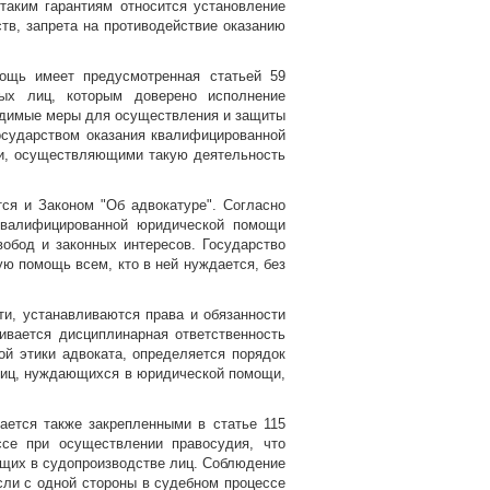
таким гарантиям относится установление
тв, запрета на противодействие оказанию
ощь имеет предусмотренная статьей 59
ных лиц, которым доверено исполнение
одимые меры для осуществления и защиты
государством оказания квалифицированной
ми, осуществляющими такую деятельность
ся и Законом "Об адвокатуре". Согласно
 квалифицированной юридической помощи
обод и законных интересов. Государство
ую помощь всем, кто в ней нуждается, без
сти, устанавливаются права и обязанности
ивается дисциплинарная ответственность
й этики адвоката, определяется порядок
лиц, нуждающихся в юридической помощи,
ется также закрепленными в статье 115
ссе при осуществлении правосудия, что
щих в судопроизводстве лиц. Соблюдение
сли с одной стороны в судебном процессе