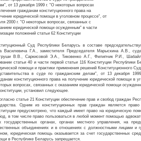
м", от 13 декабря 1999 г. "О некоторых вопросах
спечения гражданам конституционного права на
учение юридической помощи в уголовном процессе", от
ля 2000 г. "О некоторых вопросах, связанных с
занием юридической помощи осужденным" в части
лизации положений статьи 62 Конституции
ституционный Суд Республики Беларусь в составе председательству
а Василевича Г.А., заместителя Председателя Марыскина А.В., судей
груши В.В., Саркисовой Э.А., Тиковенко А.Г., Филипчик Р.И., Шабай
овании статьи 40 и части первой статьи 116 Конституции Республики 
дической помощи и практики применения решений Конституционного Суда
дставительства в суде по гражданским делам", от 13 декабря 1999
жданам конституционного права на получение юридической помощи в уго
оторых вопросах, связанных с оказанием юридической помощи осужденн
Конституции, установил следующее.
Согласно статье 21 Конституции обеспечение прав и свобод граждан Ре
ударства. Одним из конституционных прав граждан является прав
ституции предусмотрено, что каждый имеет право на юридическую по
бод, в том числе право пользоваться в любой момент помощью адвокато
х государственных органах, органах местного управления, на предп
ественных объединениях и в отношениях с должностными лицами и г
оном, юридическая помощь оказывается за счет государственных сред
ощи в Республике Беларусь запрещается.