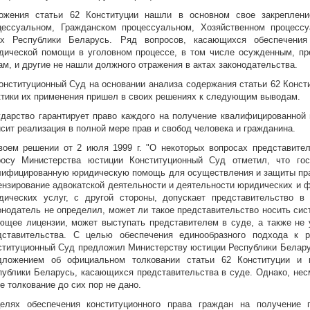
ожения статьи 62 Конституции нашли в основном свое закрепление
цессуальном, Гражданском процессуальном, Хозяйственном процесс
ах Республики Беларусь. Ряд вопросов, касающихся обеспечения
дической помощи в уголовном процессе, в том числе осужденным, пр
ам, и другие не нашли должного отражения в актах законодательства.
Конституционный Суд на основании анализа содержания статьи 62 Конст
ктики их применения пришел в своих решениях к следующим выводам.
ударство гарантирует право каждого на получение квалифицированной 
исит реализация в полной мере прав и свобод человека и гражданина.
воем решении от 2 июля 1999 г. "О некоторых вопросах представите
росу Министерства юстиции Конституционный Суд отметил, что гос
лифицированную юридическую помощь для осуществления и защиты прав
ензирование адвокатской деятельности и деятельности юридических и 
дических услуг, с другой стороны, допускает представительство 
онодатель не определил, может ли такое представительство носить сист
ющее лицензии, может выступать представителем в суде, а также не 
дставительства. С целью обеспечения единообразного подхода к р
ституционный Суд предложил Министерству юстиции Республики Беларус
дложением об официальном толковании статьи 62 Конституции и н
публики Беларусь, касающихся представительства в суде. Однако, нес
е толкование до сих пор не дано.
елях обеспечения конституционного права граждан на получение