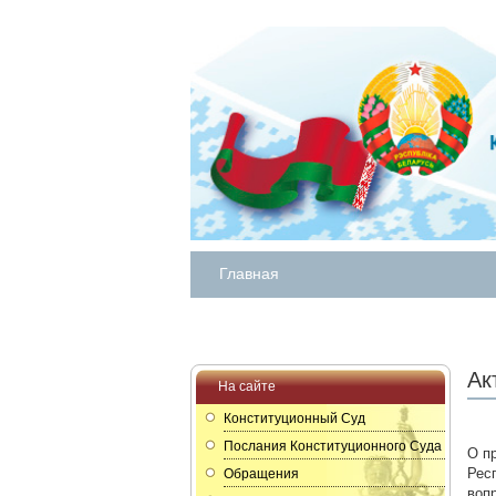
Главная
Ак
На сайте
Конституционный Суд
Послания Конституционного Суда
О п
Рес
Обращения
воп