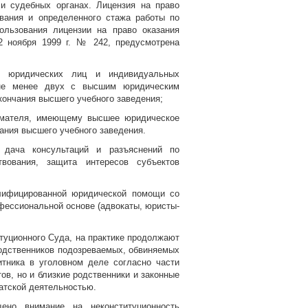
и судебных органах. Лицензия на право
вания и определенного стажа работы по
ользования лицензии на право оказания
2 ноября 1999 г. № 242, предусмотрена
р юридических лиц и индивидуальных
 не менее двух с высшим юридическим
кончания высшего учебного заведения;
нимателя, имеющему высшее юридическое
чания высшего учебного заведения.
 дача консультаций и разъяснений по
вования, защита интересов субъектов
алифицированной юридической помощи со
офессиональной основе (адвокаты, юристы-
титуционного Суда, на практике продолжают
родственников подозреваемых, обвиняемых
итника в уголовном деле согласно части
ов, но и близкие родственники и законные
атской деятельностью.
но внимание на неконституционность