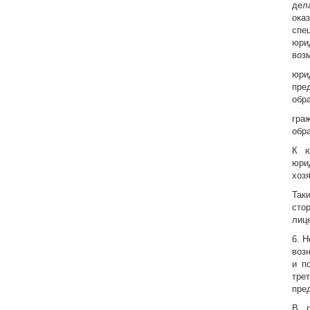
дел
ока
спе
юри
воз
юри
пре
обр
гра
обр
К ю
юри
хоз
Так
сто
лиц
6. 
воз
и п
тре
пре
В р