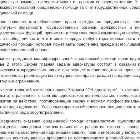
дическую помощь, предусматривает и гарантии ее осуществления. К 
можности оказания юридической помощи за счет государственных средс
дической помощи.
ное значение для обеспечения права граждан на юридическую пом
ституции обязанность государственных органов, должностных и и
ударственных функций, принимать в пределах своей компетенции необх
в и свобод личности, что в свою очередь требует гарантированности 
дической помощи, которая может быть обеспечена прежде всего лица
профессиональной основе.
зание гражданам квалифицированной юридической помощи гарантирует
тье 2 этого Закона главная задача адвокатуры состоит в оказании
ическим и юридическим лицам при осуществлении защиты их прав, св
етственно за реализацию конституционного права граждан на юридическ
го-либо ограничения.
ачестве гарантий указанного права Законом "Об адвокатуре", в частно
оката, ограничения к занятию адвокатской деятельностью, предусматр
окатов за действия, противоречащие закону и нормам профессионально
аты труда адвокатов. Указанные гарантии обеспечивают защищенность 
различного рода злоупотреблений.
бходимость оказания юридической помощи специалистами обусловлива
ституции принципами состязательности и равенства сторон в проце
равлено на обеспечение надлежащей защиты прав и интересов участвую
занных конституционных принципов не обеспечивается в полной мере, е