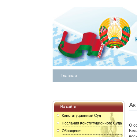
Главная
Ак
На сайте
Конституционный Суд
Послания Конституционного Суда
О с
Бела
Обращения
вос