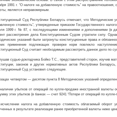
абря
1991 г
. “О налоге на добавленную стоимость” на правоотношения, 
юты, является неправомерным.
ституционный Суд Республики Беларусь отмечает, что Методические ук
авленную стоимость”, утвержденные приказом Государственного налого
еля
1999 г
. № 87, с последующими изменениями и дополнениями (в да
ент рассмотрения дела Конституционным Судом утратили силу. Однак
одических указаний были затронуты конституционные права и обязанно
них применение подлежащих проверке норм повлекло наступление
ституционный Суд считает необходимым рассмотреть данное дело по су
лушав судью-докладчика Бойко Т.С., представителей сторон, изучив ма
ституции, законов и других нормативных актов Республики Беларусь,
ституционный Суд установил следующее.
бзацах четвертом — десятом пункта 8 Методических указаний определено
 наличии убытков от операций по купле-продаже иностранной валюты о
сумму этих убытков (в банках — счет 9241 “Потери от операций по купле
 исчислении налога на добавленную стоимость облагаемый оборот ув
ученных в результате реализации ранее приобретенной валюты ниже цен