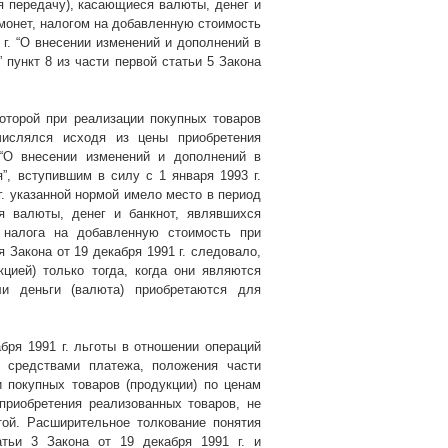
я передачу), касающиеся валюты, денег и
монет, налогом на добавленную стоимость
 г
. “О внесении изменений и дополнений в
пункт 8 из части первой статьи 5 Закона
которой при реализации покупных товаров
числялся исходя из цены приобретения
 “О внесении изменений и дополнений в
я”, вступившим в силу с 1 января
1993 г
.
г
. указанной нормой имело место в период
я валюты, денег и банкнот, являвшихся
 налога на добавленную стоимость при
я Закона от 19 декабря
1991 г
. следовало,
цией) только тогда, когда они являются
ли деньги (валюта) приобретаются для
кабря
1991 г
. льготы в отношении операций
я средствами платежа, положения части
и покупных товаров (продукции) по ценам
приобретения реализованных товаров, не
той. Расширительное толкование понятия
татьи 3 Закона от 19 декабря
1991 г
. и