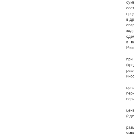
сум
сос
про
в д
опе
зад
сде
в в
Рес
при
(кр
реа
ино
цен
пер
пер
цен
(сд
раз
умн