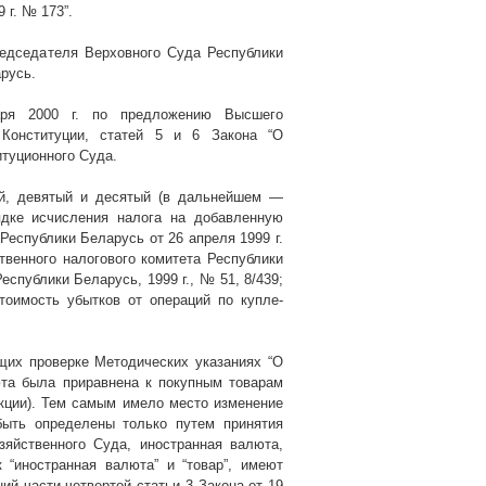
9 г
. №
173”
.
едседателя Верховного Суда Республики
русь.
варя
2000 г
. по предложению Высшего
 Конституции, статей 5 и 6 Закона “О
итуционного Суда.
ой, девятый и десятый (в дальнейшем —
ядке исчисления налога на добавленную
 Республики Беларусь от 26 апреля
1999 г
.
венного налогового комитета Республики
Республики Беларусь,
1999 г
., № 51, 8/439;
оимость убытков от операций по купле-
их проверке Методических указаниях “О
юта была приравнена к покупным товарам
укции). Тем самым имело место изменение
быть определены только путем принятия
яйственного Суда, иностранная валюта,
 “иностранная валюта” и “товар”, имеют
ий части четвертой статьи 3 Закона от 19