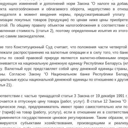
ледующих изменений и дополнений норм Закона “О налоге на добав
екта налогообложения и облагаемого оборота, недопустимо в отно
онодателя в момент введения нормы, предусматривавшей уплату 
лизации покупных товаров (продукции) по ценам ниже цены приобрете
ютой. По общему правилу объектом налогообложения в соответствии 
авленная стоимость (статья 2), поэтому определенные изъятия из этог
ько самим законодателем.
ме того Конституционный Суд считает, что положения части четвертой
лежали распространению на валютные операции и в силу того, что банк
юты по своей правовой природе являются валютно-обменными опера
енивается на национальную денежную единицу Республики Беларусь (ил
су. Валютный курс представляет собой цену денежной единицы страны
аны. Согласно Закону “О Национальном банке Республики Белару
циальные курсы национальной денежной единицы по отношению к другим
тья 21).
оответствии с частью тринадцатой статьи 3 Закона от 19 декабря
1991 г
ючается в отпускную цену товара (работ, услуг). В статье 12 Закона “О
дическое лицо, предприниматель имеют право самостоятельно или по
у (тариф) на товар (работу, услугу), если в отношении их в соответств
применяется государственное ценовое регулирование. Таким образом, о
мируются субъектами хозяйствования, производящими и реализ