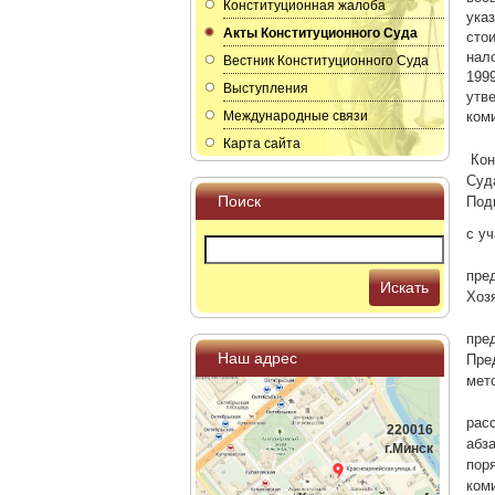
Конституционная жалоба
ука
Акты Конституционного Суда
сто
нал
Вестник Конституционного Суда
199
Выступления
утв
Международные связи
ком
Карта сайта
Кон
Суда
Поиск
Подг
с у
пре
Искать
Хоз
пре
Наш адрес
Пре
мет
рас
220016
абз
г.Минск
пор
ком