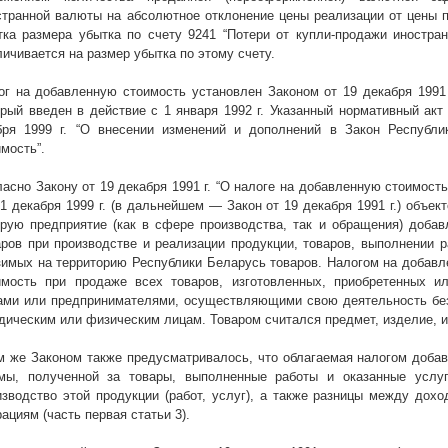
странной валюты на абсолютное отклонение цены реализации от цены п
тка размера убытка по счету 9241 “Потери от купли-продажи иностра
личивается на размер убытка по этому счету.
ог на добавленную стоимость установлен Законом от 19 декабря
1991
орый введен в действие с 1 января
1992 г
. Указанный нормативный акт
бря
1999 г
. “О внесении изменений и дополнений в Закон Республи
мость”.
ласно Закону от 19 декабря
1991 г
. “О налоге на добавленную стоимость
31 декабря
1999 г
. (в дальнейшем — Закон от 19 декабря
1991 г
.) объек
орую предприятие (как в сфере производства, так и обращения) добав
аров при производстве и реализации продукции, товаров, выполнении р
зимых на территорию Республики Беларусь товаров. Налогом на добавл
имость при продаже всех товаров, изготовленных, приобретенных и
ами или предпринимателями, осуществляющими свою деятельность без
дическим или физическим лицам. Товаром считался предмет, изделие, им
м же Законом также предусматривалось, что облагаемая налогом добав
мы, полученной за товары, выполненные работы и оказанные услуг
изводство этой продукции (работ, услуг), а также разницы между дох
ациям (часть первая статьи 3).