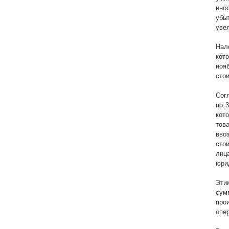
ино
убы
уве
Нал
кот
ноя
стои
Сог
по 
кот
тов
вво
сто
лиц
юри
Эти
сум
про
опер