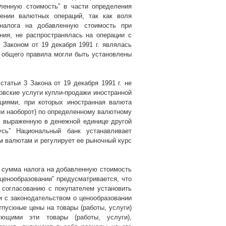
ленную стоимость” в части определения
шении валютных операций, так как воля
налога на добавленную стоимость при
ния, не распространялась на операции с
с Законом от 19 декабря
1991 г
. являлась
о общего правила могли быть установлены
 статьи 3 Закона от 19 декабря
1991 г
. не
овские услуги купли-продажи иностранной
циями, при которых иностранная валюта
и наоборот) по определенному валютному
, выраженную в денежной единице другой
сь” Национальный банк устанавливает
 валютам и регулирует ее рыночный курс
. сумма налога на добавленную стоимость
 ценообразовании” предусматривается, что
 согласованию с покупателем установить
ии с законодательством о ценообразовании
тпускные цены на товары (работы, услуги)
ующими эти товары (работы, услуги),