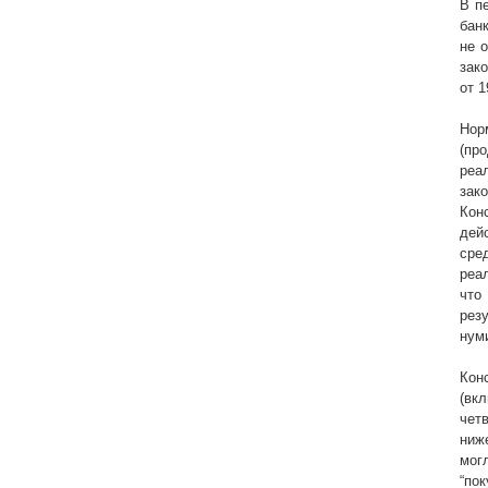
В п
бан
не 
зак
от 
Нор
(пр
реа
зак
Кон
дей
сре
реа
что
рез
нум
Кон
(вк
чет
ниж
мог
“по