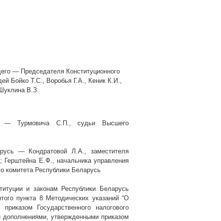
щего — Председателя Конституционного
й Бойко Т.С., Воробья Г.А., Кеник К.И.,
 Шуклина В.З.
сь — Турмовича С.П., судьи Высшего
арусь — Кондратовой Л.А., заместителя
; Герштейна Е.Ф., начальника управления
го комитета Республики Беларусь
титуции и законам Республики Беларусь
сятого пункта 8 Методических указаний “О
 приказом Государственного налогового
и дополнениями, утвержденными приказом