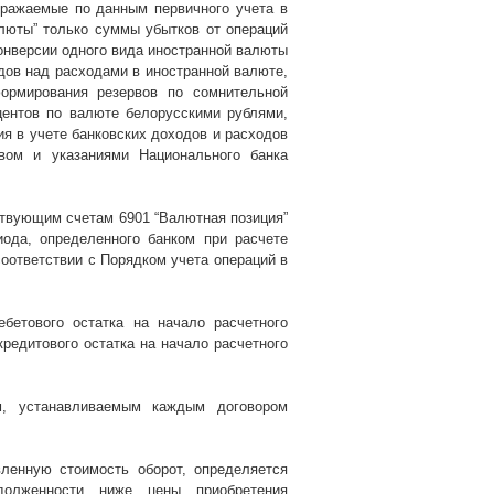
тражаемые по данным первичного учета в
алюты” только суммы убытков от операций
онверсии одного вида иностранной валюты
дов над расходами в иностранной валюте,
ормирования резервов по сомнительной
центов по валюте белорусскими рублями,
я в учете банковских доходов и расходов
вом и указаниями Национального банка
ствующим счетам 6901 “Валютная позиция”
иода, определенного банком при расчете
соответствии с Порядком учета операций в
бетового остатка на начало расчетного
кредитового остатка на начало расчетного
м, устанавливаемым каждым договором
ленную стоимость оборот, определяется
долженности ниже цены приобретения