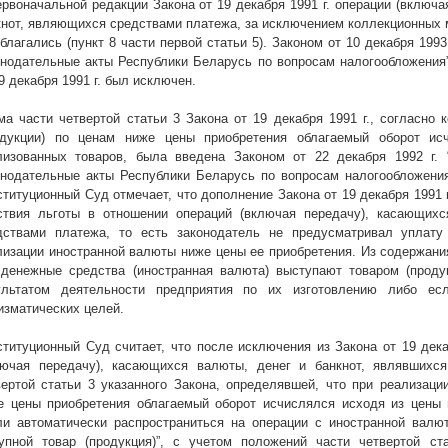
ервоначальной редакции Закона от 19 декабря
1991 г
. операции (включа
кнот, являющихся средствами платежа, за исключением коллекционных 
облагались (пункт 8 части первой статьи 5). Законом от 10 декабря
1993
онодательные акты Республики Беларусь по вопросам налогообложения” 
19 декабря
1991 г
. был исключен.
ма части четвертой статьи 3 Закона от 19 декабря
1991 г
., согласно 
одукции) по ценам ниже цены приобретения облагаемый оборот ис
лизованных товаров, была введена Законом от 22 декабря
1992 г
.
онодательные акты Республики Беларусь по вопросам налогообложени
ституционный Суд отмечает, что дополнение Закона от 19 декабря
1991 
ствия льготы в отношении операций (включая передачу), касающихс
дствами платежа, то есть законодатель не предусматривал уплату
лизации иностранной валюты ниже цены ее приобретения. Из содержани
 денежные средства (иностранная валюта) выступают товаром (продук
ультатом деятельности предприятия по их изготовлению либо ес
изматических целей.
ституционный Суд считает, что после исключения из Закона от 19 де
лючая передачу), касающихся валюты, денег и банкнот, являвшихс
вертой статьи 3 указанного Закона, определявшей, что при реализаци
е цены приобретения облагаемый оборот исчислялся исходя из цены 
ли автоматически распространиться на операции с иностранной валю
купной товар (продукция)”, с учетом положений части четвертой с