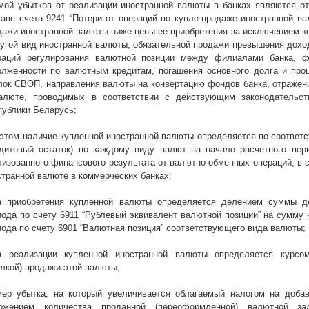
мой убытков от реализации иностранной валюты в банках являются о
таве счета 9241 “Потери от операций по купле-продаже иностранной в
дажи иностранной валюты ниже цены ее приобретения за исключением к
ругой вид иностранной валюты, обязательной продажи превышения дохо
раций регулирования валютной позиции между филиалами банка, ф
олженности по валютным кредитам, погашения основного долга и про
лок СВОП, направления валюты на конвертацию фондов банка, отражени
алюте, проводимых в соответствии с действующим законодательст
публики Беларусь;
 этом наличие купленной иностранной валюты определяется по соответ
едитовый остаток) по каждому виду валют на начало расчетного пер
лизованного финансового результата от валютно-обменных операций, в 
странной валюте в коммерческих банках;
а приобретения купленной валюты определяется делением суммы де
иода по счету 6911 “Рублевый эквивалент валютной позиции” на сумму 
иода по счету 6901 “Валютная позиция” соответствующего вида валюты;
а реализации купленной иностранной валюты определяется курсо
елкой) продажи этой валюты;
мер убытка, на который увеличивается облагаемый налогом на добав
ожением количества проданной (переоформленной) валютной за