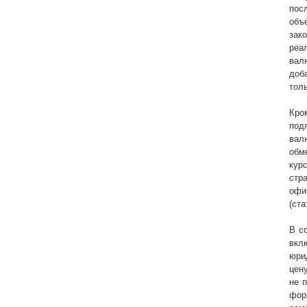
пос
объ
зак
реа
вал
доб
тол
Кро
под
вал
обм
кур
стр
офи
(ста
В с
вкл
юри
цен
не 
фор