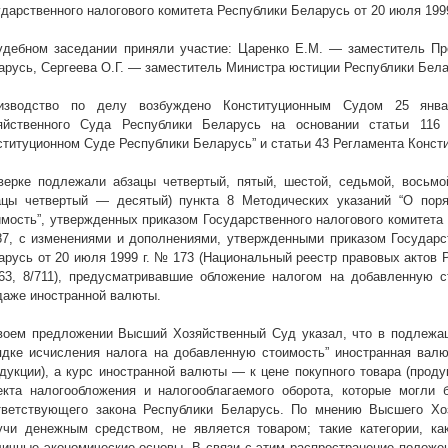
ударственного налогового комитета Республики Беларусь от 20 июля
199
удебном заседании приняли участие: Царенко Е.М. — заместитель Пр
арусь, Сергеева О.Г. — заместитель Министра юстиции Республики Бела
изводство по делу возбуждено Конституционным Судом 25 ян
яйственного Суда Республики Беларусь на основании статьи 116
ституционном Суде Республики Беларусь” и статьи 43 Регламента Конст
верке подлежали абзацы четвертый, пятый, шестой, седьмой, восьм
ацы четвертый — десятый) пункта 8 Методических указаний “О пор
имость”, утвержденных приказом Государственного налогового комитета
7, с изменениями и дополнениями, утвержденными приказом Государст
арусь от 20 июля
1999 г
. № 173 (Национальный реестр правовых актов 
3, 8/711), предусматривавшие обложение налогом на добавленную ст
даже иностранной валюты.
воем предложении Высший Хозяйственный Суд указал, что в подлежащ
ядке исчисления налога на добавленную стоимость” иностранная вал
одукции), а курс иностранной валюты — к цене покупного товара (прод
екта налогообложения и налогооблагаемого оборота, которые могли 
тветствующего закона Республики Беларусь. По мнению Высшего Хоз
учи денежным средством, не является товаром; такие категории, как
личные экономические основы. В связи с этим распространение положен