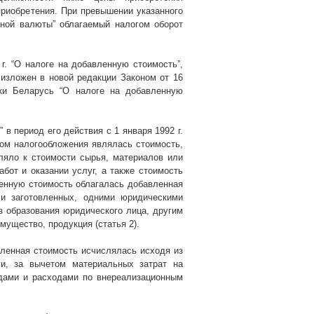
риобретения. При превышении указанного
нной валюты” облагаемый налогом оборот
 г
. “О налоге на добавленную стоимость”,
 изложен в новой редакции Законом от 16
ки Беларусь “О налоге на добавленную
” в период его действия с 1 января
1992 г
.
том налогообложения являлась стоимость,
ляло к стоимости сырья, материалов или
абот и оказании услуг, а также стоимость
енную стоимость облагалась добавленная
ли заготовленных, одними юридическими
 образования юридического лица, другим
ущество, продукция (статья 2).
ленная стоимость исчислялась исходя из
и, за вычетом материальных затрат на
одами и расходами по внереализационным