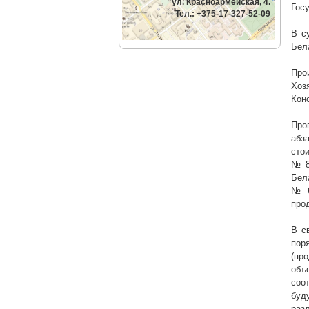
ул. Красноармейская, 4.
Гос
Тел.: +375-17-327-52-09
В с
Бел
Про
Хоз
Кон
Про
абз
сто
№ 8
Бел
№ 6
про
В с
пор
(пр
объ
соо
буд
раз