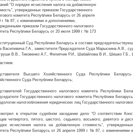
заний "О порядке исчисления налога на добавленную
имость", утвержденных приказом Государственного
огового комитета Республики Беларусь от 26 апреля
9 г. № 87, с изменениями и дополнениями,
ержденными приказом Государственного налогового
итета Республики Беларусь от 20 июля 1999 г. № 173
ституционный Суд Республики Беларусь в составе председательствую
 Василевича Г.А., заместителя Председателя Суда Марыскина А.В., суде
руши В.В., Тиковенко А.Г., Филипчик Р.И., Шабайлова В.И., Шишко Г.Б.,
частием:
дставителя Высшего Хозяйственного Суда Республики Белару
яйственного Суда Республики Беларусь;
дставителей Государственного налогового комитета Республики Бел
дседателя Государственного налогового комитета Республики Беларусь
одологии налогообложения юридических лиц Государственного налогово
смотрел в открытом судебном заседании дело “О соответствии Конс
ацев четвертого, пятого, шестого, седьмого, восьмого, девятого и де
ядке исчисления налога на добавленную стоимость”, утвержденных
итета Республики Беларусь от 26 апреля
1999 г
. № 87, с изменениями 