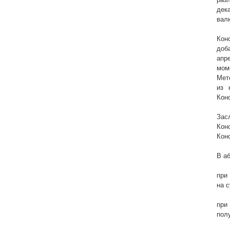
дек
вал
Кон
доб
апр
мом
Мет
из 
Кон
Зас
Кон
Кон
В а
при
на 
при
пол