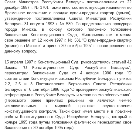
Совет Министров Республики Беларусь постановлением от 22
декабря
1997 г
. № 1701 также внес соответствующие изменения во
Временное положение о порядке купли-продажи квартир (домов),
утвержденное постановлением Совета Министров Республики
Беларусь 31 августа
1993 г
. № 589. По представлению прокурора
города Минска, в основу которого положено толкование
Заключения Конституционного Суда, Мингорисполком отменил
свое решение от 12 июня
1997 г
. № 531 “О купле-продаже квартир
(домов) в г.Минске” и принял 30 октября
1997 г
. новое решение по
данному вопросу.
15 апреля
1997 г
. Конституционный Суд, руководствуясь статьей 42
Закона “О Конституционном Суде Республики Беларусь”,
пересмотрел Заключение Суда от 4 ноября 1996 года “О
соответствии Конституции и законам Республики Беларусь пунктов
2.2, 2.5 и 3 Постановления Верховного Совета Республики
Беларусь от 6 сентября 1996 года “О проведении республиканского
референдума в Республике Беларусь и мерах по его обеспечению”.
(Пересмотр ранее принятых решений не является чем-то
исключительным в мировой практике осуществления
конституционного контроля. Такой факт имел место и в практике
работы Конституционного Суда Республики Беларусь, который в
ноябре 1995 года путем толкования фактически пересмотрел свое
Заключение от 30 октября 1995 года).