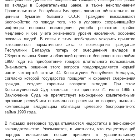
во вклады в Сберегательном банке, а также неисполнением
Правительством Республики Беларусь заемных обязательств по
ценным бумагам бывшего СССР. Граждане высказывают
беспокойство по поводу того, что в условиях сохраняющейся
инфляции вопросы возмещения ущерба решаются крайне
медленно и без учета жизненного уровня населения, особенно
пожилых людей. В связи с этим необходимо ускорить принятие
готовящегося нормативного акта о возмещении гражданам
Республики Беларусь потерь от обесценения вкладов в
Сберегательном банке и облигаций целевого беспроцентного займа
1990 года на приобретение товаров длительного пользования.
Значимость решения этого вопроса предопределяется нормой
части четвертой статьи 44 Конституции Республики Беларусь,
согласно которой государство поощряет и охраняет сбережения
граждан, создает гарантии возврата вкладов. При этом
Конституционный Суд отмечает, что принятое 21 июня
1995 г
.
Заключение Суда не препятствует нахождению компетентными
органами республики оптимального решения по вопросу выплаты
компенсаций владельцам облигаций целевого беспроцентного
займа 1990 года.
В письмах ветеранов труда отмечаются недостатки в пенсионном
законодательстве. Указывается, в частности, что существующий
порядок исчисления пенсии приводит к уравнительному