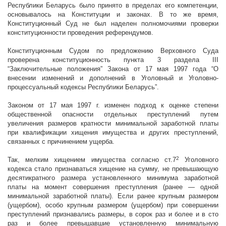
Республики Беларусь было принято в пределах его компетенции,
основывалось на Конституции и законах. В то же время,
Конституционный Суд не был наделен полномочиями проверки
конституционности проведения референдумов.
Конституционным Судом по предложению Верховного Суда
проверена конституционность пункта 3 раздела III
“Заключительные положения” Закона от 17 мая 1997 года “О
внесении изменений и дополнений в Уголовный и Уголовно-
процессуальный кодексы Республики Беларусь”.
Законом от 17 мая
1997 г
. изменен подход к оценке степени
общественной опасности отдельных преступлений путем
увеличения размеров кратности минимальной заработной платы
при квалификации хищения имущества и других преступлений,
связанных с причинением ущерба.
2
Так, мелким хищением имущества согласно ст.7
Уголовного
кодекса стало признаваться хищение на сумму, не превышающую
десятикратного размера установленного минимума заработной
платы на момент совершения преступления (ранее — одной
минимальной заработной платы). Если ранее крупным размером
(ущербом), особо крупным размером (ущербом) при совершении
преступлений признавались размеры, в сорок раз и более и в сто
раз и более превышавшие установленную минимальную