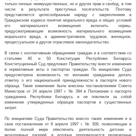
только личных неимущественных, но и других прав и свобод, в том
числе в результате преступных посягательств. Поэтому
представляется целесообразным наряду с закреплением в
Гражданском кодексе понятия морального вреда и общих условий
его материального возмещения включить нормы,
предусматривающие возможность материального возмещения
морального вреда, в административное, трудовое, жилищное,
процессуальное и другое отраслевое законодательство.
В связи с коллективным обращением граждан и в соответствии со
статьями 40 и 50 Конституции Республики Беларусь
Конституционный Суд предложил Правительству внести изменения
в нормативные акты о паспортах граждан. По инициативе Суда
предусмотрена возможность по желанию гражданина делать
отметку о его национальной принадлежности в паспорте нового
образца. Такие изменения были внесены постановлением Совета
Министров от 24 апреля
1997 г
. № 394 в Положение о паспорте
гражданина Республики Беларусь и не повлекли за собой
изменение утвержденных образцов паспортов и существенных
затрат.
По инициативе Суда Правительство внесло также изменение и в
свое постановление от 9 апреля
1997 г
. № 309, позволяющее в
более полной мере обеспечить деятельность детских и
молодежных лагерей, в которых проповедуются религиозные