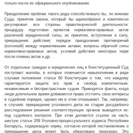
только после их официального опубликования.
Преодолению проблем такого рода способствовало бы, по мнению
Суда, принятие закона, который бы единообразно и комплексно
регулировал все стороны правотворческой деятельности:
процедуру подготовки проектов нормативно-правовых актов
различной юридической силы, их принятия, вступления в силу,
прекращения действия; порядок преодоления противоречий
(коллизий) между нормативными актами; вопросы обратной силы
нормативно-правовых актов, условий действия некоторых норм
после отмены актов и др.
От отдельных граждан и юридических лиц в Конституционный Суд
поступают жалобы, в которых отмечается невыполнение в ряде
случаев положения статьи 60 Конституции о том, что каждому
гарантируется защита его прав и свобод компетентным,
независимым и беспристрастным судом. Приводятся факты, когда
люди длительное время добиваются права отстоять свои интересы
в судебном порядке, однако им в этом отказывают. Так, например,
в случаях прекращения уголовного дела на стадии досудебного
расследования решения соответствующих органов выводятся из-
под судебного контроля. При этом делаются ссылки на часть
шестую статьи 209 Уголовно-процессуального кодекса Республики
Беларусь, содержащую норму, согласно которой постановление о
прекращении дела может быть обжаловано прокурору. Это