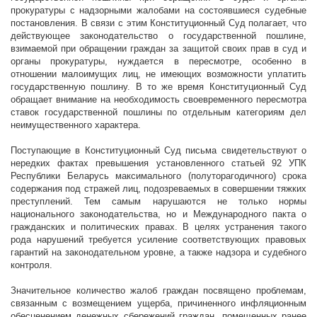
прокуратуры с надзорными жалобами на состоявшиеся судебные
постановления. В связи с этим Конституционный Суд полагает, что
действующее законодательство о государственной пошлине,
взимаемой при обращении граждан за защитой своих прав в суд и
органы прокуратуры, нуждается в пересмотре, особенно в
отношении малоимущих лиц, не имеющих возможности уплатить
государственную пошлину. В то же время Конституционный Суд
обращает внимание на необходимость своевременного пересмотра
ставок государственной пошлины по отдельным категориям дел
неимущественного характера.
Поступающие в Конституционный Суд письма свидетельствуют о
нередких фактах превышения установленного статьей 92 УПК
Республики Беларусь максимального (полуторагодичного) срока
содержания под стражей лиц, подозреваемых в совершении тяжких
преступлений. Тем самым нарушаются не только нормы
национального законодательства, но и Международного пакта о
гражданских и политических правах. В целях устранения такого
рода нарушений требуется усиление соответствующих правовых
гарантий на законодательном уровне, а также надзора и судебного
контроля.
Значительное количество жалоб граждан посвящено проблемам,
связанным с возмещением ущерба, причиненного инфляционным
обесценением денежных сбережений граждан, помещенных ранее