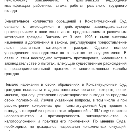
пенсионному обеспечению, к фактической недооценке
квалификации работника, стажа работы, реального трудового
вклада.
Значительное количество обращений в Конституционный Суд
связано с имеющимися в действующем законодательстве
противоречиями относительно льгот, предоставляемых различным
категориям граждан. Законом от 3 мая
1996 г
. были внесены
изменения и дополнения в законы, регулирующие предоставление
льгот различным категориям граждан. Однако полное
упорядочение законодательства о льготах не осуществлено. В
связи с этим необходимо устранить противоречия, имеющиеся в
законодательстве о льготах, влекущие существенные расхождения
в правоприменительной практике и многочисленные жалобы
граждан.
Немало нареканий в своих обращениях в Конституционный Суд
граждане высказали в адрес налоговых органов, которые, по их
мнению, при осуществлении нормотворчества выходят за пределы
своих полномочий. Изучив указанные вопросы, в том числе и при
рассмотрении конкретных дел, Конституционный Суд пришел к
выводу, что одной из причин таких обращений в 1997 году является
несовершенство и противоречивость законодательства о
налогообложении и практики его применения. По мнению Суда,
необходимо, не дожидаясь назревания конфликтных ситуаций,