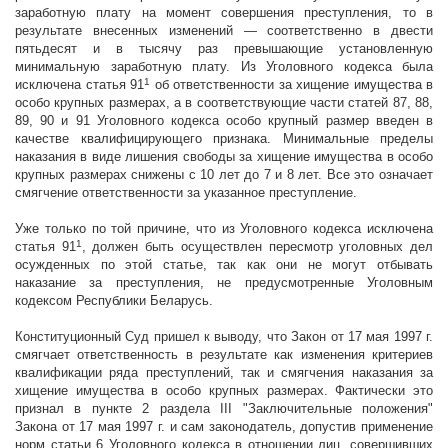
заработную плату на момент совершения преступления, то в
результате внесенных изменений — соответственно в двести
пятьдесят и в тысячу раз превышающие установленную
минимальную заработную плату. Из Уголовного кодекса была
1
исключена статья 91
об ответственности за хищение имущества в
особо крупных размерах, а в соответствующие части статей 87, 88,
89, 90 и 91 Уголовного кодекса особо крупный размер введен в
качестве квалифицирующего признака. Минимальные пределы
наказания в виде лишения свободы за хищение имущества в особо
крупных размерах снижены с 10 лет до 7 и 8 лет. Все это означает
смягчение ответственности за указанное преступление.
Уже только по той причине, что из Уголовного кодекса исключена
1
статья 91
, должен быть осуществлен пересмотр уголовных дел
осужденных по этой статье, так как они не могут отбывать
наказание за преступления, не предусмотренные Уголовным
кодексом Республики Беларусь.
Конституционный Суд пришел к выводу, что Закон от 17 мая
1997 г
.
смягчает ответственность в результате как изменения критериев
квалификации ряда преступлений, так и смягчения наказания за
хищение имущества в особо крупных размерах. Фактически это
признал в пункте 2 раздела III "Заключительные положения"
Закона от 17 мая
1997 г
. и сам законодатель, допустив применение
норм статьи 6 Уголовного кодекса в отношении лиц, совершивших