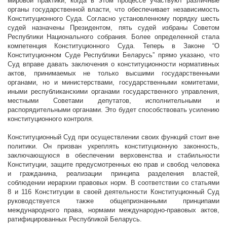
мировой практики, когда в этом процессе участвуют различные
органы государственной власти, что обеспечивает независимость
Конституционного Суда. Согласно установленному порядку шесть
судей назначены Президентом, пять судей избраны Советом
Республики Национального собрания. Более определенной стала
компетенция Конституционного Суда. Теперь в Законе “О
Конституционном Суде Республики Беларусь” прямо указано, что
Суд вправе давать заключения о конституционности нормативных
актов, принимаемых не только высшими государственными
органами, но и министерствами, государственными комитетами,
иными республиканскими органами государственного управления,
местными Советами депутатов, исполнительными и
распорядительными органами. Это будет способствовать усилению
конституционного контроля.
Конституционный Суд при осуществлении своих функций стоит вне
политики. Он призван укреплять конституционную законность,
заключающуюся в обеспечении верховенства и стабильности
Конституции, защите предусмотренных ею прав и свобод человека
и гражданина, реализации принципа разделения властей,
соблюдении иерархии правовых норм. В соответствии со статьями
8 и 116 Конституции в своей деятельности Конституционный Суд
руководствуется также общепризнанными принципами
международного права, нормами международно-правовых актов,
ратифицированных Республикой Беларусь.