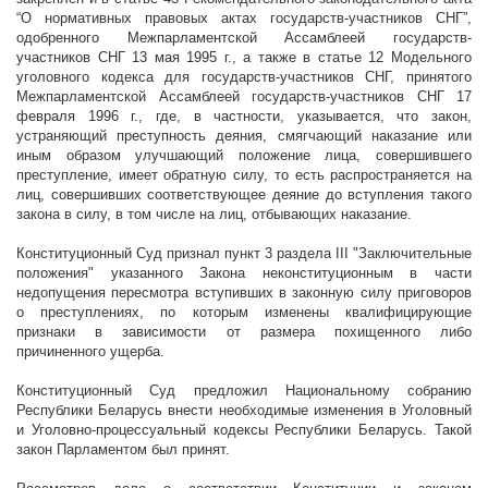
“О нормативных правовых актах государств-участников СНГ”,
одобренного Межпарламентской Ассамблеей государств-
участников СНГ 13 мая
1995 г
., а также в статье 12 Модельного
уголовного кодекса для государств-участников СНГ, принятого
Межпарламентской Ассамблеей государств-участников СНГ 17
февраля
1996 г
., где, в частности, указывается, что закон,
устраняющий преступность деяния, смягчающий наказание или
иным образом улучшающий положение лица, совершившего
преступление, имеет обратную силу, то есть распространяется на
лиц, совершивших соответствующее деяние до вступления такого
закона в силу, в том числе на лиц, отбывающих наказание.
Конституционный Суд признал пункт 3 раздела III "Заключительные
положения" указанного Закона неконституционным в части
недопущения пересмотра вступивших в законную силу приговоров
о преступлениях, по которым изменены квалифицирующие
признаки в зависимости от размера похищенного либо
причиненного ущерба.
Конституционный Суд предложил Национальному собранию
Республики Беларусь внести необходимые изменения в Уголовный
и Уголовно-процессуальный кодексы Республики Беларусь. Такой
закон Парламентом был принят.