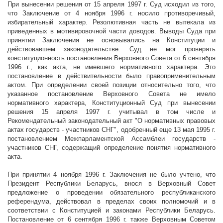
При вынесении решения от 15 апреля
1997 г
. Суд исходил из того,
что Заключение от 4 ноября
1996 г
. носило противоречивый,
избирательный характер. Резолютивная часть не вытекала из
приведенных в мотивировочной части доводов. Выводы Суда при
принятии Заключения не основывались на Конституции и
действовавшем законодательстве. Суд не мог проверять
конституционность постановления Верховного Совета от 6 сентября
1996 г
., как акта, не имевшего нормативного характера. Это
постановление в действительности было правоприменительным
актом. При определении своей позиции относительно того, что
указанное постановление Верховного Совета не имело
нормативного характера, Конституционный Суд при вынесении
решения 15 апреля
1997 г
. учитывал в том числе и
Рекомендательный законодательный акт "О нормативных правовых
актах государств - участников СНГ", одобренный еще 13 мая
1995 г
.
постановлением Межпарламентской Ассамблеи государств -
участников СНГ, содержащий определение понятия нормативного
акта.
При принятии 4 ноября
1996 г
. Заключения не было учтено, что
Президент Республики Беларусь, внося в Верховный Совет
предложение о проведении обязательного республиканского
референдума, действовал в пределах своих полномочий и в
соответствии с Конституцией и законами Республики Беларусь.
Постановление от 6 сентября
1996 г
. также Верховным Советом