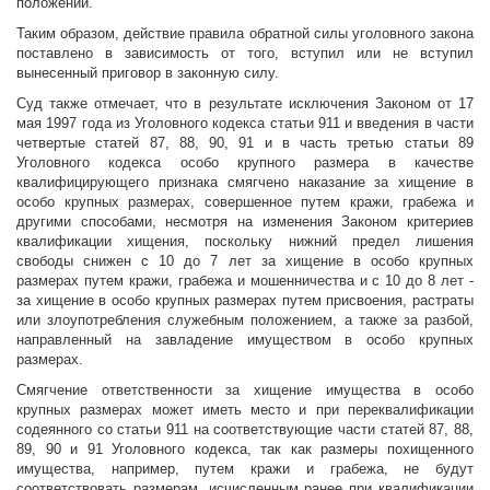
положений.
Таким образом, действие правила обратной силы уголовного закона
поставлено в зависимость от того, вступил или не вступил
вынесенный приговор в законную силу.
Суд также отмечает, что в результате исключения Законом от 17
мая 1997 года из Уголовного кодекса статьи 911 и введения в части
четвертые статей 87, 88, 90, 91 и в часть третью статьи 89
Уголовного кодекса особо крупного размера в качестве
квалифицирующего признака смягчено наказание за хищение в
особо крупных размерах, совершенное путем кражи, грабежа и
другими способами, несмотря на изменения Законом критериев
квалификации хищения, поскольку нижний предел лишения
свободы снижен с 10 до 7 лет за хищение в особо крупных
размерах путем кражи, грабежа и мошенничества и с 10 до 8 лет -
за хищение в особо крупных размерах путем присвоения, растраты
или злоупотребления служебным положением, а также за разбой,
направленный на завладение имуществом в особо крупных
размерах.
Смягчение ответственности за хищение имущества в особо
крупных размерах может иметь место и при переквалификации
содеянного со статьи 911 на соответствующие части статей 87, 88,
89, 90 и 91 Уголовного кодекса, так как размеры похищенного
имущества, например, путем кражи и грабежа, не будут
соответствовать размерам, исчисленным ранее при квалификации