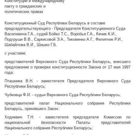
Конституции и Международному
пакту о гражданских и
политических правах
Конституционный Суд Республики Беларусь в составе
председательствующего - Председателя Конституционного Суда
Василевича Г.А., судей Бойко Т.С., Воробья Г.А., Кеник К.И.,
Подгруши В.В., Саркисовой Э.А., Тиковенко А.Г., Филипчик Р.И.,
Шабайлова В.И., Шишко Г.Б.
с участием:
представителей Верховного Суда Республики Беларусь, внесшего
предложение о проверке конституционности Закона от 17 мая 1997
года:
Пташника В.Н. - заместителя Председателя Верховного Суда
Республики Беларусь;
Чубковца Ф.И. - судьи Верховного Суда Республики Беларусь;
представителей палат Национального собрания Республики
Беларусь, принявшего Закон:
Ходневич Т.Н. - заместителя председателя Комиссии по
национальной безопасности Палаты представителей
Национального собрания Республики Беларусь;