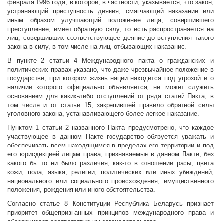
февраля 1996 года, в которой, в частности, указывается, что закон,
устраняющий преступность деяния, смягчающий наказание или
иным образом улучшающий положение лица, совершившего
преступление, имеет обратную силу, то есть распространяется на
лиц, совершивших соответствующее деяние до вступления такого
закона в силу, в том числе на лиц, отбывающих наказание.
В пункте 2 статьи 4 Международного пакта о гражданских и
политических правах указано, что даже чрезвычайное положение в
государстве, при котором жизнь нации находится под угрозой и о
наличии которого официально объявляется, не может служить
основанием для каких-либо отступлений от ряда статей Пакта, в
том числе и от статьи 15, закрепившей правило обратной силы
уголовного закона, устанавливающего более легкое наказание.
Пунктом 1 статьи 2 названного Пакта предусмотрено, что каждое
участвующее в данном Пакте государство обязуется уважать и
обеспечивать всем находящимся в пределах его территории и под
его юрисдикцией лицам права, признаваемые в данном Пакте, без
какого бы то ни было различия, как-то в отношении расы, цвета
кожи, пола, языка, религии, политических или иных убеждений,
национального или социального происхождения, имущественного
положения, рождения или иного обстоятельства.
Согласно статье 8 Конституции Республика Беларусь признает
приоритет общепризнанных принципов международного права и