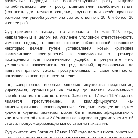
различные подходы, не соответствующие росту индекса
потребительских цен к росту минимальной заработной платы
(кратность для мелкого хищения, крупного или особо крупного
размера или ущерба увеличена соответственно в 10, 6 и более, 10
и более раз).
Суд приходит к выводу, что Законом от 17 мая 1997 года,
направленным в целом на усиление уголовной ответственности,
изменен подход к оценке степени общественной опасности
некоторых деяний путем установления новых критериев
квалификации преступлений в зависимости от размера
похищенного или причиненного ущерба, в результате чего
устраняется наказуемость за ряд деяний, признаваемых до
принятия данного Закона преступлениями, а также смягчается
наказание за некоторые преступления.
Так, совершенное впервые хищение имущества предприятия,
учреждения, организации на сумму до десяти минимальных
заработных плат в соответствии с Законом от 17 мая 1997 года не
является преступлением, а квалифицируется как
административное правонарушение. Хищение имущества путем
кражи в крупных размерах может быть переквалифицировано с
части четвертой статьи 87 Уголовного кодекса на другие части этой
статьи, предусматривающие менее строгие наказания.
Суд считает, что Закон от 17 мая 1997 года должен иметь обратную
силу, поскольку им устранена наказуемость за некоторые деяния,