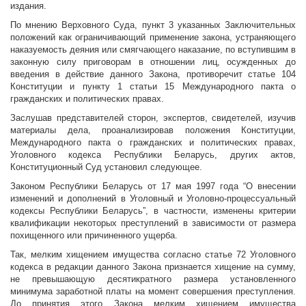
издания.
По мнению Верховного Суда, пункт 3 указанных Заключительных
положений как ограничивающий применение закона, устраняющего
наказуемость деяния или смягчающего наказание, по вступившим в
законную силу приговорам в отношении лиц, осужденных до
введения в действие данного Закона, противоречит статье 104
Конституции и пункту 1 статьи 15 Международного пакта о
гражданских и политических правах.
Заслушав представителей сторон, экспертов, свидетелей, изучив
материалы дела, проанализировав положения Конституции,
Международного пакта о гражданских и политических правах,
Уголовного кодекса Республики Беларусь, других актов,
Конституционный Суд установил следующее.
Законом Республики Беларусь от 17 мая 1997 года “О внесении
изменений и дополнений в Уголовный и Уголовно-процессуальный
кодексы Республики Беларусь”, в частности, изменены критерии
квалификации некоторых преступлений в зависимости от размера
похищенного или причиненного ущерба.
Так, мелким хищением имущества согласно статье 72 Уголовного
кодекса в редакции данного Закона признается хищение на сумму,
не превышающую десятикратного размера установленного
минимума заработной платы на момент совершения преступления.
До принятия этого Закона мелким хищением имущества