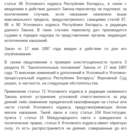
статьи 96 Уголовного кодекса Республики Беларусь, в связи с
введением в действие данного Закона пересмотру не подлежат, за
исключением случаев, если наказание назначено выше
максимального предела, предусмотренного санкциями статей 87,
88 и 90 Уголовного кодекса Республики Беларусь в редакции
данного Закона. В таких случаях пересмотр дел производится
судами в порядке надзора по представлению органов, ведающих
исполнением наказаний.
Закон от 17 мая 1997 года введен в действие со дня его
опубликования.
В своем предложении о проверке конституционности пункта 3
раздела III “Заключительные положения” Закона от 17 мая 1997
года “О внесении изменений и дополнений в Уголовный и Уголовно-
процессуальный кодексы Республики Беларусь” Верховный Суд
указал, в частности, на следующие обстоятельства.
Применение статьи 72 Уголовного кодекса в редакции названного
Закона влечет устранение уголовной ответственности за ряд
деяний либо изменение юридической квалификации на статьи или
части статей Уголовного кодекса, предусматривающих более
мягкое наказание. Такой закон в силу статьи 104 Конституции,
пункта 1 статьи 15 Международного пакта о гражданских и
политических правах, статьи 6 Уголовного кодекса имеет обратную
силу, то есть распространяется на деяния, совершенные до его