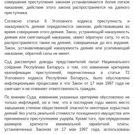
совершения преступления законом устанавливается более легкое
наказание, действие этого закона распространяется на данного
преступника.
Согласно статье 6 Уголовного кодекса преступность и
наказуемость деяния определяются законом, действовавшим во
время совершения этого деяния. Закон, устраняющий наказуемость
деяния или смягчающий наказание, имеет обратную силу, то есть
распространяется также на деяния, совершенные до его издания.
Закон, устанавливающий наказуемость деяния или усиливающий
наказание, обратной силы не имеет.
Суд рассмотрел доводы представителей палат Национального
собрания Республики Беларусь о том, что изменение критериев
квалификации преступлений, перечисленных в статье 72
Уголовного кодекса Республики Беларусь, было обусловлено
инфляционными процессами и что Закон от 17 мая 1997 года не
смягчает и не отменяет ответственность граждан.
По мнению Суда, изменение указанных критериев обусловлено не
только инфляцией, но и тем, что в последние годы имело место
завышение степени общественной опасности некоторых корыстных
деяний без учета реальной стоимости похищенного имущества или
причиненного преступлением ущерба. Кроме того, при определении
размеров кратности минимальной заработной платы,
установленных Законом от 17 мая 1997 года, использованы