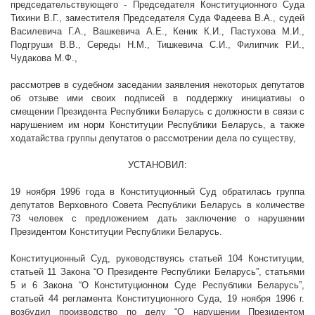
председательствующего - Председателя Конституционного Суда
Тихини В.Г., заместителя Председателя Суда Фадеева В.А., судей
Василевича Г.А., Вашкевича А.Е., Кеник К.И., Пастухова М.И.,
Подгруши В.В., Середы Н.М., Тишкевича С.И., Филипчик Р.И.,
Чудакова М.Ф.,
рассмотрев в судебном заседании заявления некоторых депутатов
об отзыве ими своих подписей в поддержку инициативы о
смещении Президента Республики Беларусь с должности в связи с
нарушением им норм Конституции Республики Беларусь, а также
ходатайства группы депутатов о рассмотрении дела по существу,
УСТАНОВИЛ:
19 ноября 1996 года в Конституционный Суд обратилась группа
депутатов Верховного Совета Республики Беларусь в количестве
73 человек с предложением дать заключение о нарушении
Президентом Конституции Республики Беларусь.
Конституционный Суд, руководствуясь статьей 104 Конституции,
статьей 11 Закона “О Президенте Республики Беларусь”, статьями
5 и 6 Закона “О Конституционном Суде Республики Беларусь”,
статьей 44 регламента Конституционного Суда, 19 ноября
1996 г
.
возбудил производство по делу “О нарушении Президентом