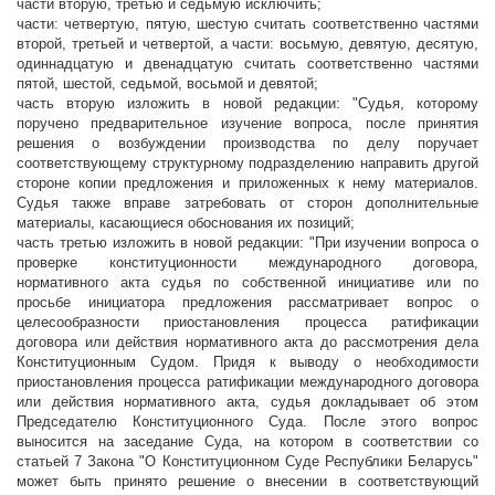
части вторую, третью и седьмую исключить;
части: четвертую, пятую, шестую считать соответственно частями
второй, третьей и четвертой, а части: восьмую, девятую, десятую,
одиннадцатую и двенадцатую считать соответственно частями
пятой, шестой, седьмой, восьмой и девятой;
часть вторую изложить в новой редакции: "Судья, которому
поручено предварительное изучение вопроса, после принятия
решения о возбуждении производства по делу поручает
соответствующему структурному подразделению направить другой
стороне копии предложения и приложенных к нему материалов.
Судья также вправе затребовать от сторон дополнительные
материалы, касающиеся обоснования их позиций;
часть третью изложить в новой редакции: "При изучении вопроса о
проверке конституционности международного договора,
нормативного акта судья по собственной инициативе или по
просьбе инициатора предложения рассматривает вопрос о
целесообразности приостановления процесса ратификации
договора или действия нормативного акта до рассмотрения дела
Конституционным Судом. Придя к выводу о необходимости
приостановления процесса ратификации международного договора
или действия нормативного акта, судья докладывает об этом
Председателю Конституционного Суда. После этого вопрос
выносится на заседание Суда, на котором в соответствии со
статьей 7 Закона "О Конституционном Суде Республики Беларусь"
может быть принято решение о внесении в соответствующий