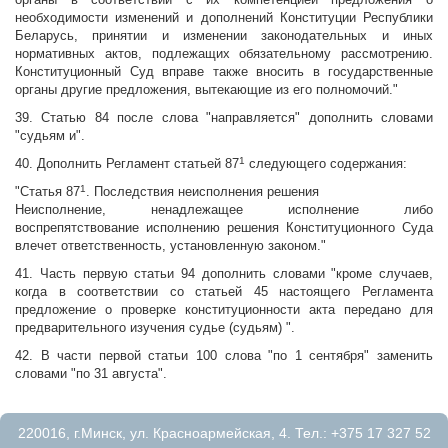
необходимости изменений и дополнений Конституции Республики
Беларусь, принятии и изменении законодательных и иных
нормативных актов, подлежащих обязательному рассмотрению.
Конституционный Суд вправе также вносить в государственные
органы другие предложения, вытекающие из его полномочий."
39. Статью 84 после слова "направляется" дополнить словами
"судьям и".
1
40. Дополнить Регламент статьей 87
следующего содержания:
1
"Статья 87
. Последствия неисполнения решения
Неисполнение, ненадлежащее исполнение либо
воспрепятствование исполнению решения Конституционного Суда
влечет ответственность, установленную законом."
41. Часть первую статьи 94 дополнить словами "кроме случаев,
когда в соответствии со статьей 45 настоящего Регламента
предложение о проверке конституционности акта передано для
предварительного изучения судье (судьям) ".
42. В части первой статьи 100 слова "по 1 сентября" заменить
словами "по 31 августа".
220016, г.Минск, ул. Красноармейская, 4. Тел.: +375 17 327 52