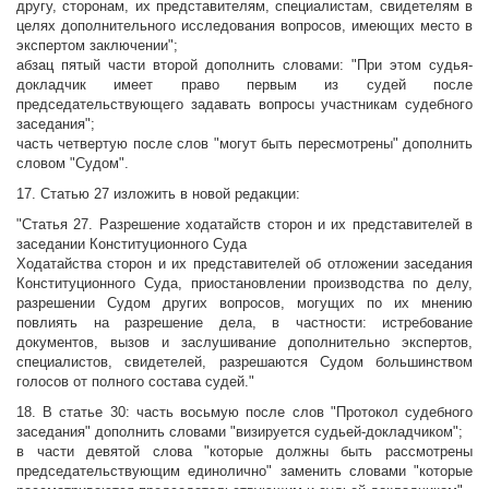
другу, сторонам, их представителям, специалистам, свидетелям в
целях дополнительного исследования вопросов, имеющих место в
экспертом заключении";
абзац пятый части второй дополнить словами: "При этом судья-
докладчик имеет право первым из судей после
председательствующего задавать вопросы участникам судебного
заседания";
часть четвертую после слов "могут быть пересмотрены" дополнить
словом "Судом".
17. Статью 27 изложить в новой редакции:
"Статья 27. Разрешение ходатайств сторон и их представителей в
заседании Конституционного Суда
Ходатайства сторон и их представителей об отложении заседания
Конституционного Суда, приостановлении производства по делу,
разрешении Судом других вопросов, могущих по их мнению
повлиять на разрешение дела, в частности: истребование
документов, вызов и заслушивание дополнительно экспертов,
специалистов, свидетелей, разрешаются Судом большинством
голосов от полного состава судей."
18. В статье 30: часть восьмую после слов "Протокол судебного
заседания" дополнить словами "визируется судьей-докладчиком";
в части девятой слова "которые должны быть рассмотрены
председательствующим единолично" заменить словами "которые