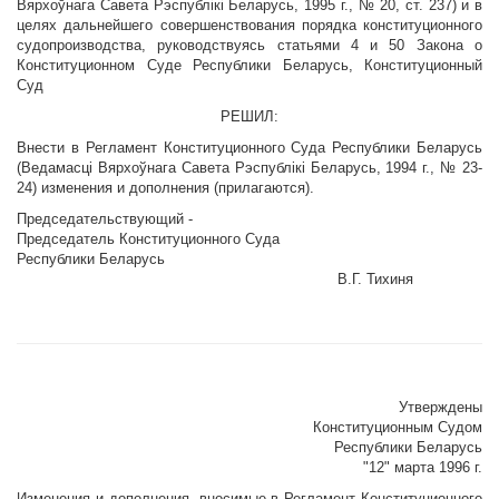
Вярхоўнага Савета Рэспублiкi Беларусь, 1995 г., № 20, ст. 237) и в
целях дальнейшего совершенствования порядка конституционного
судопроизводства, руководствуясь статьями 4 и 50 Закона о
Конституционном Суде Республики Беларусь, Конституционный
Суд
РЕШИЛ:
Внести в Регламент Конституционного Суда Республики Беларусь
(Ведамасцi Вярхоўнага Савета Рэспублiкi Беларусь, 1994 г., № 23-
24) изменения и дополнения (прилагаются).
Председательствующий -
Председатель Конституционного Суда
Республики Беларусь
В.Г. Тихиня
Утверждены
Конституционным Судом
Республики Беларусь
"12" марта 1996 г.
Изменения и дополнения, вносимые в Регламент Конституционного