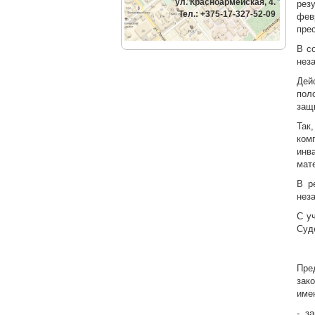
ул. Красноармейская, 4.
рез
Тел.: +375-17-327-52-09
фев
пре
В с
нез
Дей
пол
защ
Так
ком
инв
мат
В р
нез
С у
Суд
Пре
зак
име
- з