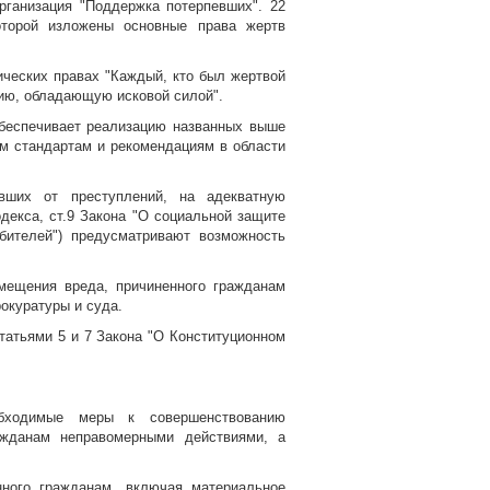
рганизация "Поддержка потерпевших". 22
оторой изложены основные права жертв
ических правах "Каждый, кто был жертвой
цию, обладающую исковой силой".
беспечивает реализацию названных выше
м стандартам и рекомендациям в области
вших от преступлений, на адекватную
декса, ст.9 Закона "О социальной защите
бителей") предусматривают возможность
змещения вреда, причиненного гражданам
окуратуры и суда.
статьями 5 и 7 Закона "О Конституционном
обходимые меры к совершенствованию
ажданам неправомерными действиями, а
нного гражданам, включая материальное