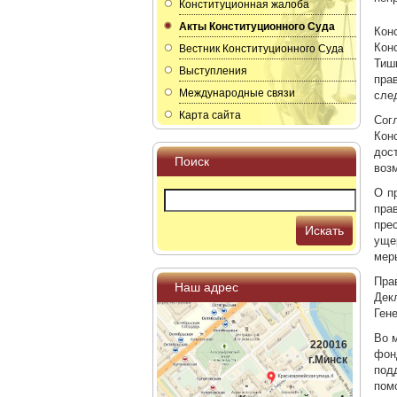
Конституционная жалоба
Акты Конституционного Суда
Кон
Кон
Вестник Конституционного Суда
Тиш
Выступления
пра
Международные связи
сле
Карта сайта
Сог
Кон
дос
Поиск
воз
О п
пра
пре
Искать
уще
мер
Пра
Наш адрес
Дек
Ген
Во 
220016
фон
г.Минск
под
пом