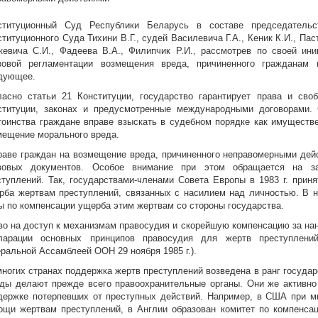
ституционный Суд Республики Беларусь в составе председательс
ституционного Суда Тихини В.Г., судей Василевича Г.А., Кеник К.И., Па
кевича С.И., Фадеева В.А., Филипчик Р.И., рассмотрев по своей ин
вовой регламентации возмещения вреда, причиненного гражданам 
дующее.
ласно статьи 21 Конституции, государство гарантирует права и сво
ституции, законах и предусмотренные международными договорами.
тоинства граждане вправе взыскать в судебном порядке как имуществе
мещение морального вреда.
раве граждан на возмещение вреда, причиненного неправомерными дейс
вовых документов. Особое внимание при этом обращается на з
ступлений. Так, государствами-членами Совета Европы в 1983 г. прин
рба жертвам преступлений, связанных с насилием над личностью. В 
ы по компенсации ущерба этим жертвам со стороны государства.
во на доступ к механизмам правосудия и скорейшую компенсацию за на
ларации основных принципов правосудия для жертв преступлений
еральной Ассамблеей ООН 29 ноября 1985 г.).
многих странах поддержка жертв преступлений возведена в ранг госуда
ды делают прежде всего правоохранительные органы. Они же активно
держке потерпевших от преступных действий. Например, в США при м
ощи жертвам преступлений, в Англии образован комитет по компенса