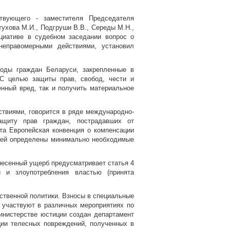
твующего - заместителя Председателя
стухова М.И., Подгруши В.В., Середы М.Н.,
ициативе в судебном заседании вопрос о
неправомерными действиями, установил
боды граждан Беларуси, закрепленные в
 С целью защиты прав, свобод, чести и
нный вред, так и получить материальное
твиями, говорится в ряде международно-
ащиту прав граждан, пострадавших от
ята Европейская конвенция о компенсации
ней определены минимально необходимые
несенный ущерб предусматривает статья 4
 и злоупотребления властью (принята
рственной политики. Взносы в специальные
 участвуют в различных мероприятиях по
инистерстве юстиции создан департамент
ции телесных повреждений, полученных в