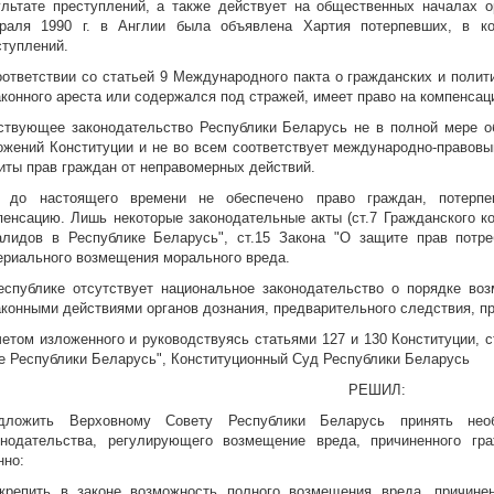
ультате преступлений, а также действует на общественных началах о
раля 1990 г. в Англии была объявлена Хартия потерпевших, в к
ступлений.
оответствии со статьей 9 Международного пакта о гражданских и полит
аконного ареста или содержался под стражей, имеет право на компенса
ствующее законодательство Республики Беларусь не в полной мере о
ожений Конституции и не во всем соответствует международно-правовы
иты прав граждан от неправомерных действий.
, до настоящего времени не обеспечено право граждан, потерпе
пенсацию. Лишь некоторые законодательные акты (ст.7 Гражданского ко
алидов в Республике Беларусь", ст.15 Закона "О защите прав потре
ериального возмещения морального вреда.
еспублике отсутствует национальное законодательство о порядке во
аконными действиями органов дознания, предварительного следствия, пр
четом изложенного и руководствуясь статьями 127 и 130 Конституции, 
е Республики Беларусь", Конституционный Суд Республики Беларусь
РЕШИЛ:
дложить Верховному Совету Республики Беларусь принять не
онодательства, регулирующего возмещение вреда, причиненного гр
нно:
акрепить в законе возможность полного возмещения вреда, причине