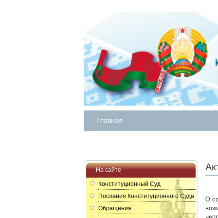
Главная
Ак
На сайте
Конституционный Суд
Послания Конституционного Суда
О c
воз
Обращения
неп