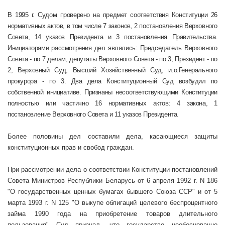
В
1995 г
. Судом проверено на предмет соответствия Конституции 26
нормативных актов, в том числе 7 законов, 2 постановления Верховного
Совета, 14 указов Президента и 3 постановления Правительства.
Инициаторами рассмотрения дел являлись: Председатель Верховного
Совета - по 7 делам, депутаты Верховного Совета - по 3, Президент - по
2, Верховный Суд, Высший Хозяйственный Суд, и.о.Генерального
прокурора - по 3. Два дела Конституционный Суд возбудил по
собственной инициативе. Признаны несоответствующими Конституции
полностью или частично 16 нормативных актов: 4 закона, 1
постановление Верховного Совета и 11 указов Президента.
Более половины дел составили дела, касающиеся защиты
конституционных прав и свобод граждан.
При рассмотрении дела о соответствии Конституции постановлений
Совета Министров Республики Беларусь от 6 апреля
1992 г
. N 186
"О государственных ценных бумагах бывшего Союза ССР" и от 5
марта
1993 г
. N 125 "О выкупе облигаций целевого беспроцентного
займа 1990 года на приобретение товаров длительного
пользования" Суд признал, что государство необоснованно