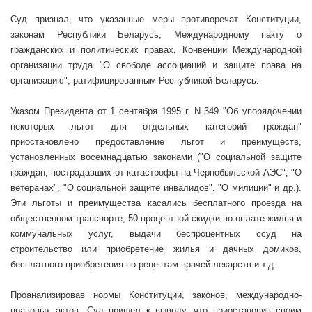
Суд признал, что указанные меры противоречат Конституции,
законам Республики Беларусь, Международному пакту о
гражданских и политических правах, Конвенции Международной
организации труда "О свободе ассоциаций и защите права на
организацию", ратифицированным Республикой Беларусь.
Указом Президента от 1 сентября
1995 г
. N 349 "Об упорядочении
некоторых льгот для отдельных категорий граждан"
приостановлено предоставление льгот и преимуществ,
установленных восемнадцатью законами ("О социальной защите
граждан, пострадавших от катастрофы на Чернобыльской АЭС", "О
ветеранах", "О социальной защите инвалидов", "О милиции" и др.).
Эти льготы и преимущества касались бесплатного проезда на
общественном транспорте, 50-процентной скидки по оплате жилья и
коммунальных услуг, выдачи беспроцентных ссуд на
строительство или приобретение жилья и дачных домиков,
бесплатного приобретения по рецептам врачей лекарств и т.д.
Проанализировав нормы Конституции, законов, международно-
правовых актов, Суд пришел к выводу, что приостановив своим