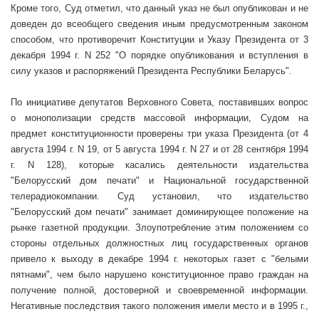
Кроме того, Суд отметил, что данный указ не был опубликован и не
доведен до всеобщего сведения иным предусмотренным законом
способом, что противоречит Конституции и Указу Президента от 3
декабря
1994 г
. N 252 "О порядке опубликования и вступления в
силу указов и распоряжений Президента Республики Беларусь".
По инициативе депутатов Верховного Совета, поставивших вопрос
о монополизации средств массовой информации, Судом на
предмет конституционности проверены три указа Президента (от 4
августа
1994 г
. N 19, от 5 августа
1994 г
. N 27 и от 28 сентября
1994
г
. N 128), которые касались деятельности издательства
"Белорусский дом печати" и Национальной государственной
телерадиокомпании. Суд установил, что издательство
"Белорусский дом печати" занимает доминирующее положение на
рынке газетной продукции. Злоупотребление этим положением со
стороны отдельных должностных лиц государственных органов
привело к выходу в декабре
1994 г
. некоторых газет с "белыми
пятнами", чем было нарушено конституционное право граждан на
получение полной, достоверной и своевременной информации.
Негативные последствия такого положения имели место и в
1995 г
.,