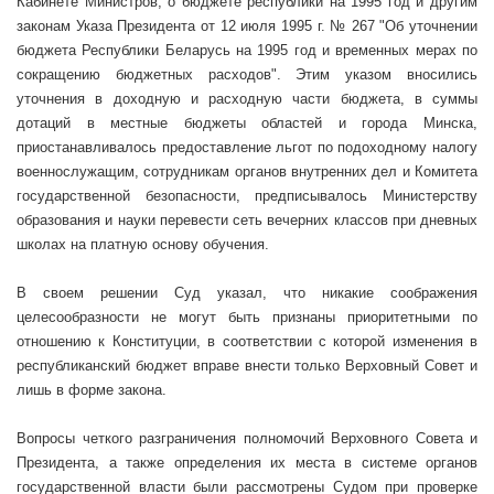
Кабинете Министров, о бюджете республики на 1995 год и другим
законам Указа Президента от 12 июля
1995 г
. № 267 "Об уточнении
бюджета Республики Беларусь на 1995 год и временных мерах по
сокращению бюджетных расходов". Этим указом вносились
уточнения в доходную и расходную части бюджета, в суммы
дотаций в местные бюджеты областей и города Минска,
приостанавливалось предоставление льгот по подоходному налогу
военнослужащим, сотрудникам органов внутренних дел и Комитета
государственной безопасности, предписывалось Министерству
образования и науки перевести сеть вечерних классов при дневных
школах на платную основу обучения.
В своем решении Суд указал, что никакие соображения
целесообразности не могут быть признаны приоритетными по
отношению к Конституции, в соответствии с которой изменения в
республиканский бюджет вправе внести только Верховный Совет и
лишь в форме закона.
Вопросы четкого разграничения полномочий Верховного Совета и
Президента, а также определения их места в системе органов
государственной власти были рассмотрены Судом при проверке