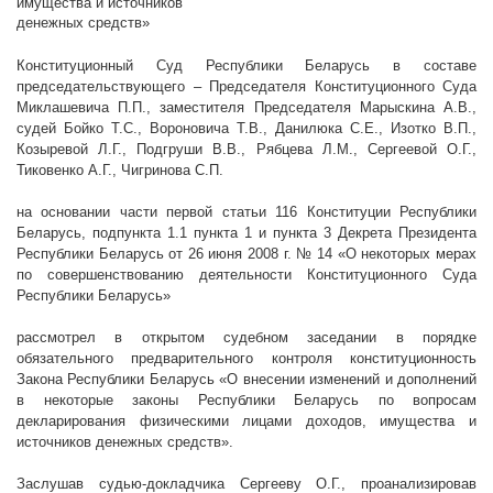
имущества и источников
денежных средств»
Конституционный Суд Республики Беларусь в составе
председательствующего – Председателя Конституционного Суда
Миклашевича П.П., заместителя Председателя Марыскина А.В.,
судей Бойко Т.С., Вороновича Т.В., Данилюка С.Е., Изотко В.П.,
Козыревой Л.Г., Подгруши В.В., Рябцева Л.М., Сергеевой О.Г.,
Тиковенко А.Г., Чигринова С.П.
на основании части первой статьи 116 Конституции Республики
Беларусь, подпункта 1.1 пункта 1 и пункта 3 Декрета Президента
Республики Беларусь от 26 июня
2008 г
. № 14 «О некоторых мерах
по совершенствованию деятельности Конституционного Суда
Республики Беларусь»
рассмотрел в открытом судебном заседании в порядке
обязательного предварительного контроля конституционность
Закона Республики Беларусь «О внесении изменений и дополнений
в некоторые законы Республики Беларусь по вопросам
декларирования физическими лицами доходов, имущества и
источников денежных средств».
Заслушав судью-докладчика Сергееву О.Г., проанализировав