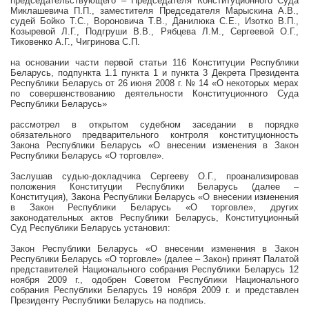
председательствующего – Председателя Конституционного Суда
Миклашевича П.П., заместителя Председателя Марыскина А.В.,
судей Бойко Т.С., Вороновича Т.В., Данилюка С.Е., Изотко В.П.,
Козыревой Л.Г., Подгруши В.В., Рябцева Л.М., Сергеевой О.Г.,
Тиковенко А.Г., Чигринова С.П.
на основании части первой статьи 116 Конституции Республики
Беларусь, подпункта 1.1 пункта 1 и пункта 3 Декрета Президента
Республики Беларусь от 26 июня
2008 г
. № 14 «О некоторых мерах
по совершенствованию деятельности Конституционного Суда
Республики Беларусь»
рассмотрел в открытом судебном заседании в порядке
обязательного предварительного контроля конституционность
Закона Республики Беларусь «О внесении изменения в Закон
Республики Беларусь «О торговле».
Заслушав судью-докладчика Сергееву О.Г., проанализировав
положения Конституции Республики Беларусь (далее –
Конституция), Закона Республики Беларусь «О внесении изменения
в Закон Республики Беларусь «О торговле», других
законодательных актов Республики Беларусь, Конституционный
Суд Республики Беларусь установил:
Закон Республики Беларусь «О внесении изменения в Закон
Республики Беларусь «О торговле» (далее – Закон) принят Палатой
представителей Национального собрания Республики Беларусь 12
ноября
2009 г
., одобрен Советом Республики Национального
собрания Республики Беларусь 19 ноября
2009 г
. и представлен
Президенту Республики Беларусь на подпись.