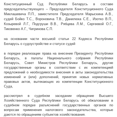
Конституционный Суд Республики Беларусь в составе
председательствующего – Председателя Конституционного Суда
Миклашевича П.П., заместителя Председателя Марыскина А.В.,
судей Бойко Т.С., Вороновича Т.В., Данилюка С.Е., Изотко В.П.,
Козыревой Л.Г., Подгруши В.В., Рябцева Л.М., Сергеевой О.Г.,
Тиковенко А.Г., Чигринова С.П.
на основании части восьмой статьи 22 Кодекса Республики
Беларусь о судоустройстве и статусе судей
в порядке реализации права на внесение Президенту Республики
Беларусь, в палаты Национального собрания Республики
Беларусь, Совет Министров Республики Беларусь, другие
государственные органы в соответствии с их компетенцией
предложений о необходимости внесения в акты законодательства
изменений и (или) дополнений, принятия новых нормативных
правовых актов, вытекающих из компетенции Конституционного
Суда,
рассмотрел в судебном заседании обращение Высшего
Хозяйственного Суда Республики Беларусь об обжаловании в
судебном порядке разъяснений государственных органов по
вопросам применения налогового законодательства, которые
даются по обращениям субъектов хозяйствования.