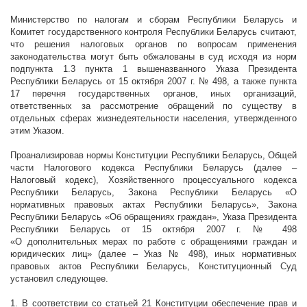
Министерств
о
по налогам и сборам Республики Беларусь и
Комитет государственного контроля Республики Беларусь
считают,
что
решения налоговых органов по вопросам применения
законодательства могут быть обжалованы в суд исходя из норм
подпункта 1.3 пункта 1 вышеназванн
ого
Указ
а
Президента
Республики Беларусь от 15
октября
2007 г
. № 498
, а также
пункта
17 перечня государственных органов, иных организаций,
ответственных за рассмотрение обращений по существу в
отдельных сферах жизнедеятельности населения, утвержденного
этим
Указом.
Проанализировав нормы Конституции Республики Беларусь, Общей
части Налогового кодекса Республики Беларусь (далее –
Налоговый кодекс), Хозяйственного процессуального кодекса
Республики Беларусь, Закона Республики Беларусь «О
нормативных правовых актах Республики Беларусь», Закона
Республики Беларусь «Об обращениях граждан», Указа Президента
Республики Беларусь от 15 октября
2007 г
. № 498
«О дополнительных мерах по работе с обращениями граждан и
юридических лиц» (далее – Указ № 498), иных нормативных
правовых актов Республики Беларусь, Конституционный Суд
установил
следую
щее.
1. В соответствии со статьей 21 Конституции обеспечение прав и