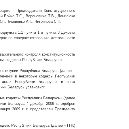
ющего – Председателя Конституционного
 Бойко Т.С., Вороновича Т.В., Данилюка
.Г., Тиковенко А.Г., Чигринова С.П.
одпункта 1.1 пункта 1 и пункта 3 Декрета
ерах по совершенствованию деятельности
варительного контроля конституционность
рые кодексы Республики Беларусь».
нституции Республики Беларусь (далее –
менений в некоторые кодексы Республики
 актах Республики Беларусь» и иных
лики Беларусь установил:
рые кодексы Республики Беларусь» (далее
лики Беларусь 4 декабря
2009 г
., одобрен
екабря
2009 г
. и представлен Президенту
одекс Республики Беларусь (далее – ГПК)