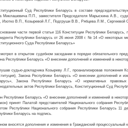
ституционный Суд Республики Беларусь в составе председательству
а Миклашевича П.П., заместителя Председателя Марыскина А.В., судей
, Изотко В.П., Козыревой Л.Г., Подгруши В.В., Рябцева Л.М., Сергеевой О
основании части первой статьи 116 Конституции Республики Беларусь, п
зидента Республики Беларусь от 26 июня
2008 г
. № 14 «О некоторых м
ституционного Суда Республики Беларусь»
смотрел в открытом судебном заседании в порядке обязательного пред
она Республики Беларусь «О внесении дополнений и изменений в некото
лушав судью-докладчика Козыреву Л.Г., проанализировав положения Ко
ституция), Закона Республики Беларусь «О внесении дополнений и из
арусь», Закона Республики Беларусь «О нормативных правовых
онодательных актов Республики Беларусь, Конституционный Суд Респуб
он Республики Беларусь «О внесении дополнений и изменений в некото
акон) принят Палатой представителей Национального собрания Респуб
етом Республики Национального собрания Республики Беларусь 11 д
публики Беларусь на подпись.
оном вносятся дополнения и изменения в Гражданский процессуальный к