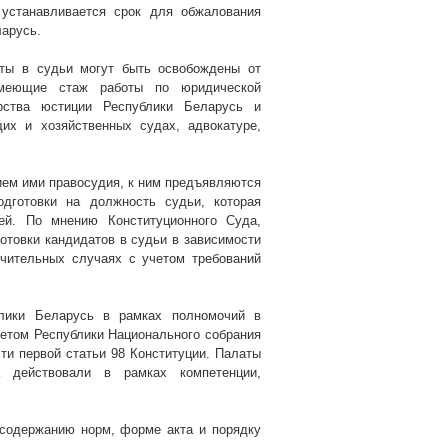
 устанавливается срок для обжалования
арусь.
аты в судьи могут быть освобождены от
имеющие стаж работы по юридической
рства юстиции Республики Беларусь и
их и хозяйственных судах, адвокатуре,
нием ими правосудия, к ним предъявляются
дготовки на должность судьи, которая
ей. По мнению Конституционного Суда,
товки кандидатов в судьи в зависимости
ючительных случаях с учетом требований
блики Беларусь в рамках полномочий в
оветом Республики Национального собрания
ти первой статьи 98 Конституции. Палаты
а действовали в рамках компетенции,
 содержанию норм, форме акта и порядку