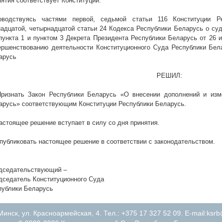
нятия соответствует Конституции.
оводствуясь частями первой, седьмой статьи 116 Конституции Р
надцатой, четырнадцатой статьи 24 Кодекса Республики Беларусь о суд
 пункта 1 и пунктом 3 Декрета Президента Республики Беларусь от 26
ершенствованию деятельности Конституционного Суда Республики Бел
арусь
РЕШИЛ:
Признать Закон Республики Беларусь «О внесении дополнений и изм
арусь» соответствующим Конституции Республики Беларусь.
Настоящее решение вступает в силу со дня принятия.
Опубликовать настоящее решение в соответствии с законодательством.
дседательствующий –
дседатель Конституционного Суда
публики Беларусь
Минск, ул. Красноармейская, 4. Тел.: +375 17 327 52 09. E-mail:
ksrb