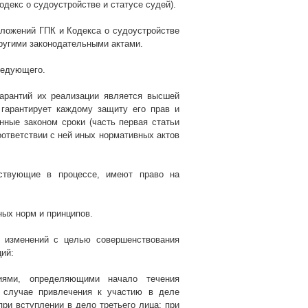
одекс о судоустройстве и статусе судей).
ложений ГПК и Кодекса о судоустройстве
другими законодательными актами.
ледующего.
гарантий их реализации является высшей
 гарантирует каждому защиту его прав и
ные законом сроки (часть первая статьи
оответствии с ней иных нормативных актов
аствующие в процессе, имеют право на
ых норм и принципов.
и изменений с целью совершенствования
ий:
иями, определяющими начало течения
в случае привлечения к участию в деле
при вступлении в дело третьего лица; при