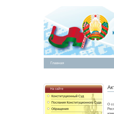
Главная
Ак
На сайте
Конституционный Суд
Послания Конституционного Суда
О с
Рес
Обращения
изм