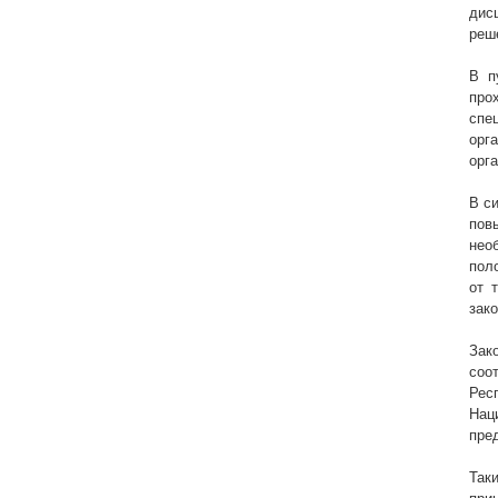
дис
реш
В п
про
спе
орг
орг
В с
пов
нео
пол
от 
зак
Зак
соо
Рес
Нац
пре
Так