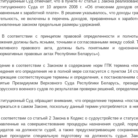
ституционный Суд отмечает, что в пункте 47 статьи 1 Закона реализов
ституционного Суда от 10 апреля
2008 г
. «Об отнесении доходов о
равненным к заработной плате». В решении указывалось, что доходы г
тельность, не включены в перечень доходов, приравненных к заработн
ановленные законом предельные размеры удержаний.
. В соответствии с принципом правовой определенности и полноты
ожения должны быть ясными, точными и согласованными между собой. Т
мативного правового акта, должны быть понятными и однознач
нормативных правовых актах Республики Беларусь»).
дение в соответствии с Законом в содержание норм ГПК термина «по
ведения его определения не в полной мере согласуется с пунктом 14 ста
ержащем соответствующие термины и определения, к постановлениям о
нятые Президиумом Верховного Суда Республики Беларусь, президи
орусского военного судов по результатам проверки решений, определени
ституционный Суд обращает внимание, что определение термина «поста
ержаться в самом Законе, поскольку данный термин употребляется
в не
В соответствии со статьей 2 Закона в Кодекс о судоустройстве и статус
равленные на совершенствование процедуры назначения судей, поряд
дидатов на должности судей, а также предусматривающие сохранение
орые проходили специальную подготовку на должность судьи. За