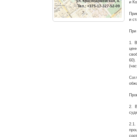
ул. Красноармейская, 4.
и К
Тел.: +375-17-327-52-09
При
и с
При
1. 
цен
сво
60)
(час
Сог
обж
Про
2. 
суд
2.1
про
соо