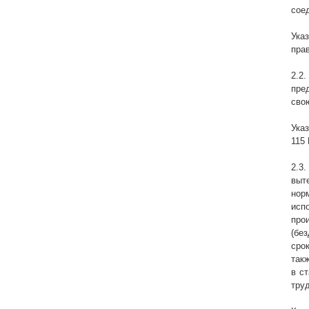
сое
Ука
пра
2.2
пре
сво
Ука
115
2.3
выт
нор
исп
про
(бе
сро
так
в с
тру