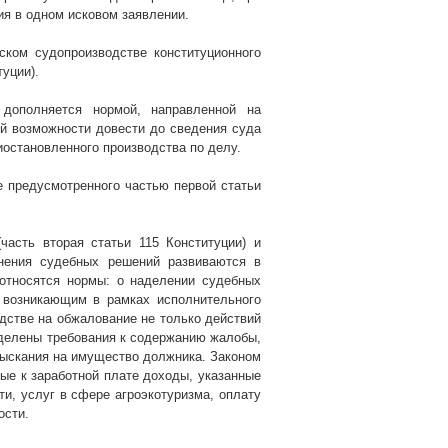
ия в одном исковом заявлении.
ском судопроизводстве конституционного
уции).
дополняется нормой, направленной на
й возможности довести до сведения суда
иостановленного производства по делу.
е предусмотренного частью первой статьи
часть вторая статьи 115 Конституции) и
нения судебных решений развиваются в
относятся нормы: о наделении судебных
 возникающим в рамках исполнительного
дстве на обжалование не только действий
ределены требования к содержанию жалобы,
зыскания на имущество должника. Законом
ые к заработной плате доходы, указанные
ти, услуг в сфере агроэкотуризма, оплату
ости.