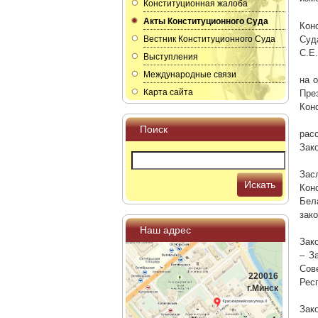
Конституционная жалоба
Акты Конституционного Суда
Кон
Вестник Конституционного Суда
Суд
С.Е.
Выступления
Международные связи
на 
Карта сайта
Пре
Кон
Поиск
рас
Зак
Зас
Искать
Кон
Бел
зак
Наш адрес
Зак
– З
Сов
220016
Рес
г.Минск
Зак