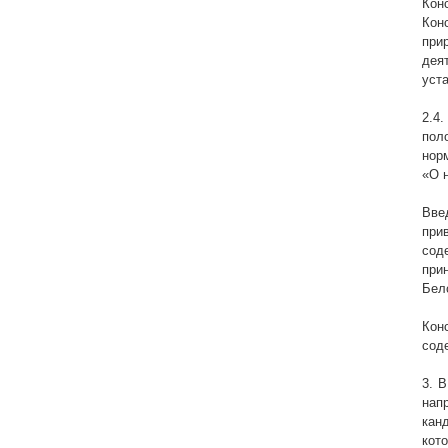
Кон
Кон
при
дея
уст
2.4
пол
нор
«О 
Вве
при
сод
при
Бел
Кон
сод
3. 
нап
кан
кот