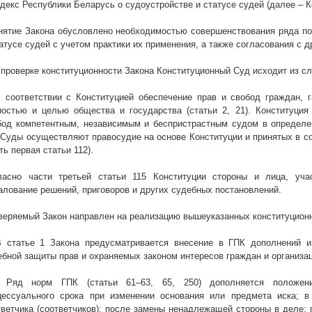
одекс Республики Беларусь о судоустройстве и статусе судей (далее – К
нятие Закона обусловлено необходимостью совершенствования ряда по
татусе судей с учетом практики их применения, а также согласования с 
 проверке конституционности Закона Конституционный Суд исходит из с
В соответствии с Конституцией обеспечение прав и свобод граждан, 
ностью и целью общества и государства (статьи 2, 21). Конституция
бод компетентным, независимым и беспристрастным судом в определен
. Суды осуществляют правосудие на основе Конституции и принятых в с
ть первая статьи 112).
ласно части третьей статьи 115 Конституции стороны и лица, уч
алование решений, приговоров и других судебных постановлений.
веряемый Закон направлен на реализацию вышеуказанных конституционн
В статье 1 Закона предусматривается внесение в ГПК дополнений 
ебной защиты прав и охраняемых законом интересов граждан и организац
. Ряд норм ГПК (статьи 61–63, 65, 250) дополняется положен
цессуального срока при изменении основания или предмета иска; 
тветчика (соответчиков); после замены ненадлежащей стороны в деле; 