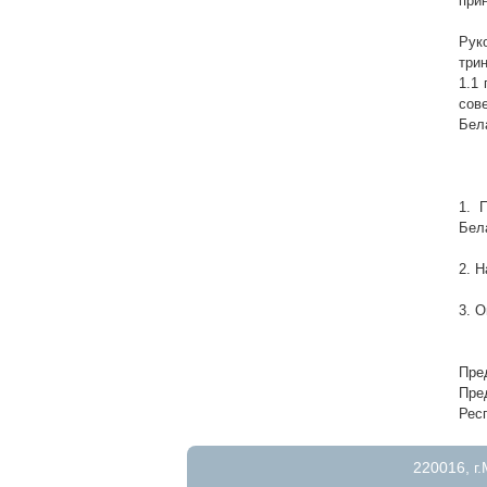
при
Рук
три
1.1
сов
Бел
1. 
Бел
2. 
3. 
Пре
Пре
Рес
220016, г.