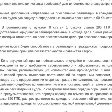
динении нескольких исковых требований для их совместного рассмотрен
занные дополнения направлены на обеспечение реализации в граждан
ва на судебную защиту в определенные законом сроки (статья 60 Констит
. В соответствии с пунктом 8 статьи 1 Закона статья 286 ГПК 
доставление юридически заинтересованным в исходе дела лицам равно
ю позицию относительно всех обстоятельств дела при возобновлении пр
занная норма будет способствовать реализации в гражданском процесс
 Конституции принципа состязательности и равенства сторон.
. Конституционный принцип обязательности судебного постановления (
екающее из него требование своевременного и эффективного испол
мах Закона, регламентирующих исполнительное производство. К ним 
олнителей правом вынесения постановлений по отдельным вопросам,
изводства; о предоставлении сторонам права в исполнительном произво
здействия) судебного исполнителя, но и его постановлений, а также оп
кам ее рассмотрения судом; о совершенствовании порядка обращения в
же предусматривается, что порядок обращения взыскания на приравненн
татье 520 ГПК, распространяется на доходы от ремесленной деятельнос
да адвокатов, доходы от осуществления частной нотариальной деятельн