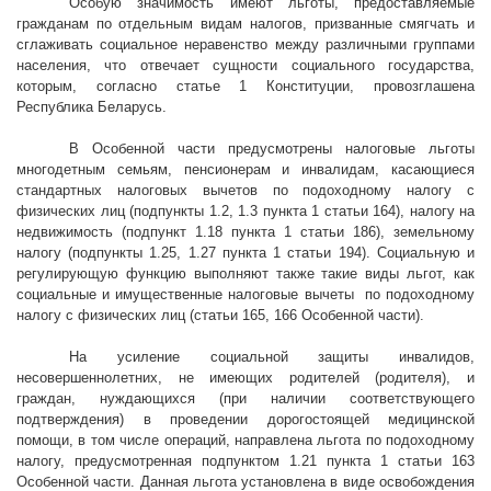
Особую значимость имеют льготы, предоставляемые
гражданам по отдельным видам налогов, призванные смягчать и
сглаживать социальное неравенство между различными группами
населения, что отвечает сущности социального государства,
которым, согласно статье 1 Конституции, провозглашена
Республика Беларусь.
В Особенной части предусмотрены налоговые льготы
многодетным семьям, пенсионерам и инвалидам, касающиеся
стандартных налоговых вычетов по подоходному налогу с
физических лиц (подпункты 1.2, 1.3 пункта 1 статьи 164), налогу на
недвижимость (подпункт 1.18 пункта 1 статьи 186), земельному
налогу (подпункты 1.25, 1.27 пункта 1 статьи 194). Социальную и
регулирующую функцию выполняют также такие виды льгот, как
социальные и имущественные налоговые вычеты
по подоходному
налогу с физических лиц (статьи 165, 166 Особенной части).
На усиление социальной защиты инвалидов,
несовершеннолетних, не имеющих родителей (родителя), и
граждан, нуждающихся (при наличии соответствующего
подтверждения) в проведении дорогостоящей медицинской
помощи, в том числе операций, направлена льгота по подоходному
налогу, предусмотренная подпунктом 1.21 пункта 1 статьи 163
Особенной части. Данная льгота установлена в виде освобождения