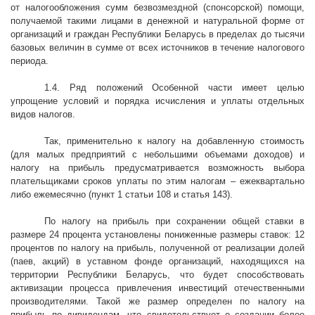
от налогообложения сумм безвозмездной (спонсорской) помощи,
получаемой такими лицами в денежной и натуральной форме от
организаций и граждан Республики Беларусь в пределах до тысячи
базовых величин в сумме от всех источников в течение налогового
периода.
1.4. Ряд положений Особенной части имеет целью
упрощение условий и порядка исчисления и уплаты отдельных
видов налогов.
Так, применительно к налогу на добавленную стоимость
(для малых предприятий с небольшими объемами доходов) и
налогу на прибыль предусматривается возможность выбора
плательщиками сроков уплаты по этим налогам – ежеквартально
либо ежемесячно (пункт 1 статьи 108 и статья 143).
По налогу на прибыль при сохранении общей ставки в
размере 24 процента установлены пониженные размеры ставок: 12
процентов по налогу на прибыль, полученной от реализации долей
(паев, акций) в уставном фонде организаций, находящихся на
территории Республики Беларусь, что будет способствовать
активизации процесса привлечения инвестиций отечественными
производителями. Такой же размер определен по налогу на
прибыль по дивидендам, что свидетельствует о создании более