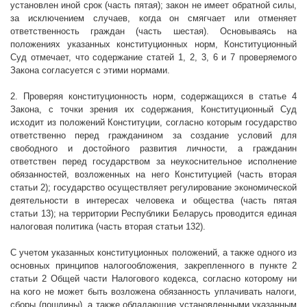
установлен иной срок (часть пятая); закон не имеет обратной силы,
за исключением случаев, когда он смягчает или отменяет
ответственность граждан (часть шестая). Основываясь на
положениях указанных конституционных норм, Конституционный
Суд отмечает, что содержание статей 1, 2, 3, 6 и 7 проверяемого
Закона согласуется с этими нормами.
2. Проверяя конституционность норм, содержащихся в статье 4
Закона, с точки зрения их содержания, Конституционный Суд
исходит из положений Конституции, согласно которым государство
ответственно перед гражданином за создание условий для
свободного и достойного развития личности, а гражданин
ответствен перед государством за неукоснительное исполнение
обязанностей, возложенных на него Конституцией (часть вторая
статьи 2); государство осуществляет регулирование экономической
деятельности в интересах человека и общества (часть пятая
статьи 13); на территории Республики Беларусь проводится единая
налоговая политика (часть вторая статьи 132).
С учетом указанных конституционных положений, а также одного из
основных принципов налогообложения, закрепленного в пункте 2
статьи 2 Общей части Налогового кодекса, согласно которому ни
на кого не может быть возложена обязанность уплачивать налоги,
сборы (пошлины), а также обладающие установленными указанным