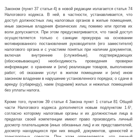
Законом (пункт 37 статьи 4) в новой редакции излагается статья 74
Налогового кодекса. В ней, в частности, устанавливается, что
доступ должностных лиц налоговых органов в жилые помещения,
иные законные владения физических лиц помимо или против их
воли допускается. При этом предусматривается, что такой доступ
осуществляется только с санкции прокурора на основании
мотивированного постановления руководителя (его заместителя)
налогового органа и с участием понятых при наличии документов,
включая внутренние (служебные), подтверждающих
(обосновывающих) необходимость проведения проверки
информации: о хранении и (или) реализации товаров, выполнении
работ; об оказании услуг в жилом помещении и (или) ином
законном владении в нарушение установленного порядка; о сдаче в
аренду (субаренду), наем (поднаем) жилых и нежилых помещений
без уплаты налога.
Кроме того, пунктом 39 статьи 4 Закона пункт 1 статьи 81 Общей
части Налогового кодекса дополняется новым подпунктом 1.6¹,
согласно которому налоговые органы и их должностные лица в
пределах своей компетенции имеют право производить личный
досмотр плательщиков (иных обязанных лиц) и их представителей,
досмотр находящихся при них вещей, документов, ценностей и
транспортных средств. При этом определяется, что личный