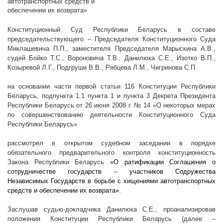
автотранспортных средств и
обеспечении их возврата»
Конституционный Суд Республики Беларусь в составе
председательствующего – Председателя Конституционного Суда
Миклашевича П.П., заместителя Председателя Марыскина А.В.,
судей Бойко Т.С., Вороновича Т.В., Данилюка С.Е., Изотко В.П.,
Козыревой Л.Г., Подгруши В.В., Рябцева Л.М., Чигринова С.П.
на основании части первой статьи 116 Конституции Республики
Беларусь, подпункта 1.1 пункта 1 и пункта 3 Декрета Президента
Республики Беларусь от 26 июня
2008 г
. № 14 «О некоторых мерах
по совершенствованию деятельности Конституционного Суда
Республики Беларусь»
рассмотрел в открытом судебном заседании в порядке
обязательного предварительного контроля конституционность
Закона Республики Беларусь
«О ратификации Соглашения о
сотрудничестве государств – участников Содружества
Независимых Государств в борьбе с хищениями автотранспортных
средств и обеспечении их возврата».
Заслушав судью-докладчика Данилюка С.Е., проанализировав
положения Конституции Республики Беларусь (далее –