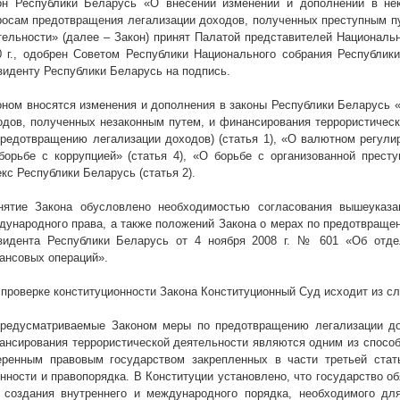
он Республики Беларусь «О внесении изменений и дополнений в не
росам предотвращения легализации доходов, полученных преступным пу
тельности» (далее – Закон) принят Палатой представителей Националь
 г
., одобрен Советом Республики Национального собрания Республи
зиденту Республики Беларусь на подпись.
оном вносятся изменения и дополнения в законы Республики Беларусь 
одов, полученных незаконным путем, и финансирования террористическ
предотвращению легализации доходов) (статья 1), «О валютном регулир
борьбе с коррупцией» (статья 4), «О борьбе с организованной престу
кс Республики Беларусь (статья 2).
нятие Закона обусловлено необходимостью согласования вышеуказа
дународного права, а также положений Закона о мерах по предотвраще
зидента Республики Беларусь от 4 ноября
2008 г
. № 601 «Об отдел
ансовых операций».
 проверке конституционности Закона Конституционный Суд исходит из с
Предусматриваемые Законом меры по предотвращению легализации до
ансирования террористической деятельности являются одним из способ
еренным правовым государством закрепленных в части третьей стат
онности и правопорядка. В Конституции установлено, что государство 
 создания внутреннего и международного порядка, необходимого дл