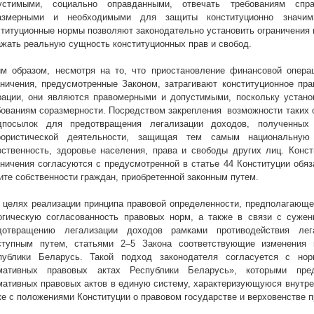
устимыми, социально оправданными, отвечать требованиям спр
азмерными и необходимыми для защиты конституционно значим
ституционные нормы позволяют законодательно установить ограничения 
ажать реальную сущность конституционных прав и свобод.
им образом, несмотря на то, что приостановление финансовой опера
аничения, предусмотренные Законом, затрагивают конституционное пра
рации, они являются правомерными и допустимыми, поскольку устано
бованиям соразмерности. Посредством закрепления
возможности таких 
дпосылок для предотвращения легализации доходов, полученных
рористической деятельности, защищая тем самым национальную 
вственность, здоровье населения, права и свободы других лиц. Конст
аничения согласуются с предусмотренной в статье 44 Конституции обя
ите собственности граждан, приобретенной законным путем.
В целях реализации принципа правовой определенности, предполагающег
огическую согласованность правовых норм, а также в связи с суже
дотвращению
легализации доходов
рамками противодействия лег
ступным путем, статьями 2–5 Закона соответствующие изменения 
публики Беларусь. Такой подход законодателя согласуется с но
мативных правовых актах Республики Беларусь», которыми пред
мативных правовых актов в единую систему, характеризующуюся внутренн
е с положениями Конституции о правовом государстве и верховенстве пра