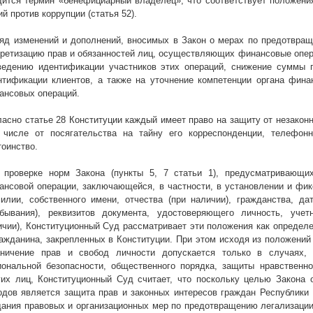
дится термин «бенефициарный владелец», что соответствует положен
й против коррупции (статья 52).
Ряд изменений и дополнений, вносимых в Закон о мерах по предотвращ
кретизацию прав и обязанностей лиц, осуществляющих финансовые опер
ведению идентификации участников этих операций, снижение суммы 
нтификации клиентов, а также на уточнение компетенции органа фина
ансовых операций.
ласно статье 28 Конституции каждый имеет право на защиту от незакон
 числе от посягательства на тайну его корреспонденции, телефон
тоинство.
 проверке норм Закона (пункты 5, 7 статьи 1), предусматривающи
ансовой операции, заключающейся, в частности, в установлении и фик
илии, собственного имени, отчества (при наличии), гражданства, д
ебывания), реквизитов документа, удостоверяющего личность, уче
ичии), Конституционный Суд рассматривает эти положения как определе
ражданина, закрепленных в Конституции. При этом исходя из положений
аничение прав и свобод личности допускается только в случаях, 
иональной безопасности, общественного порядка, защиты нравственно
гих лиц, Конституционный Суд считает, что поскольку целью Закон
одов
является защита прав и законных интересов граждан Республики
дания правовых и организационных мер по предотвращению легализации