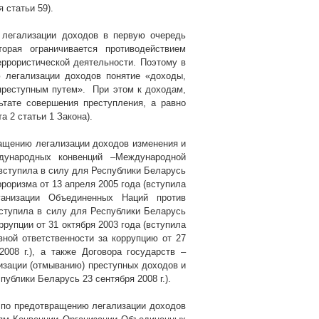
 статьи 59).
 легализации доходов в первую очередь
орая ограничивается противодействием
ррористической деятельности. Поэтому в
 легализации доходов понятие «доходы,
преступным путем».
При этом к доходам,
ьтате совершения преступления, а равно
а 2 статьи 1 Закона).
ращению легализации доходов изменения и
дународных конвенций –Международной
(вступила в силу для Республики Беларусь
рроризма от 13 апреля 2005 года (вступила
ганизации Объединенных Наций против
вступила в силу для Республики Беларусь
рупции от 31 октября 2003 года (вступила
овной ответственности за коррупцию от 27
2008 г
.), а также Договора государств –
изации (отмыванию) преступных доходов и
спублики Беларусь 23 сентября
2008 г
.).
ах по предотвращению легализации доходов