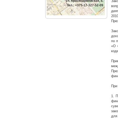
ул. Красноармейская, 4.
Зак
Тел.: +375-17-327-52-09
воп
дея
2010
Пре
Зак
дох
по 
«О 
коде
При
меж
Пре
фин
При
1. 
фин
сув
зак
для