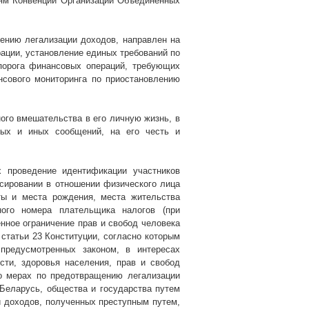
иям Конвенции Организации Объединенных
ению легализации доходов, направлен на
ации, установление единых требований по
порога финансовых операций, требующих
нсового мониторинга по приостановлению
ного вмешательства в его личную жизнь, в
ных и иных сообщений, на его честь и
х проведение идентификации участников
сировании в отношении физического лица
аты и места рождения, места жительства
тного номера плательщика налогов (при
нное ограничение прав и свобод человека
 статьи 23 Конституции, согласно которым
предусмотренных законом, в интересах
сти, здоровья населения, прав и свобод
а о мерах по предотвращению
легализации
 Беларусь, общества и государства путем
 доходов, полученных преступным путем,