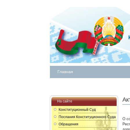
Главная
Ак
На сайте
Конституционный Суд
Послания Конституционного Суда
О с
Рес
Обращения
доп