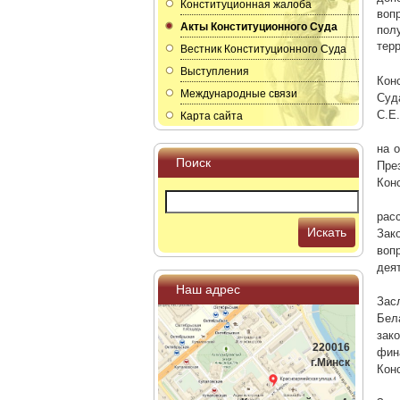
Конституционная жалоба
воп
Акты Конституционного Суда
пол
тер
Вестник Конституционного Суда
Выступления
Кон
Международные связи
Суд
С.Е.
Карта сайта
на 
Поиск
Пре
Кон
рас
Искать
Зак
воп
дея
Наш адрес
Зас
Бел
зак
220016
фин
г.Минск
Кон