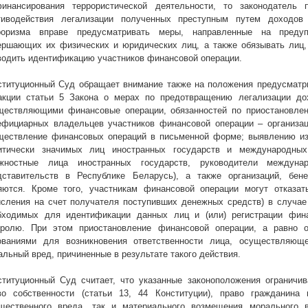
инансирования террористической деятельности, то законодатель 
тиводействия легализации полученных преступным путем доходов
роризма вправе предусматривать меры, направленные на преду
ершающих их физических и юридических лиц, а также обязывать лиц
водить идентификацию участников финансовой операции.
ституционный Суд обращает внимание также на положения предусматри
акции статьи 5 Закона о мерах по предотвращению
легализации до
ществляющими финансовые операции, обязанностей по приостановле
ефициарных владельцев участников финансовой операции – организац
ществление финансовых операций в письменной форме; выявлению из
итически значимых лиц иностранных государств и международных
жностные лица иностранных государств, руководители междуна
дставительств в Республике Беларусь), а также организаций, бе
яются. Кроме того, участникам финансовой операции могут отказа
исления на счет получателя поступивших денежных средств) в случае 
бходимых для идентификации данных лиц и (или) регистрации фин
тролю. При этом приостановление финансовой операции, а равно 
ованиями для возникновения ответственности лица, осуществляющ
альный вред, причиненные в результате такого действия.
ституционный Суд считает, что указанные законоположения ограничив
во собственности (статьи 13, 44 Конституции), право гражданина
щественного вреда, так и материального возмещения морального в