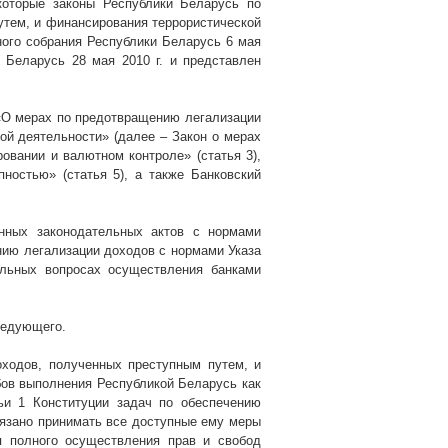
которые законы Республики Беларусь по
тем, и финансирования террористической
ного собрания Республики Беларусь 6 мая
ки Беларусь 28 мая
2010 г
. и представлен
«О мерах по предотвращению легализации
ой деятельности» (далее – Закон о мерах
овании и валютном контроле» (статья 3),
пностью» (статья 5), а также Банковский
нных законодательных актов с нормами
нию легализации доходов с нормами Указа
ьных вопросах осуществления банками
ледующего.
ходов, полученных преступным путем, и
ов выполнения Республикой Беларусь как
ьи 1 Конституции задач по обеспечению
обязано принимать все доступные ему меры
я полного осуществления прав и свобод