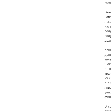
гра
Вне
нап
лег
наз
пол
пол
дохо
Кон
доп
кон
6 о
в с
тра
29 
в с
янв
уча
фин
В с