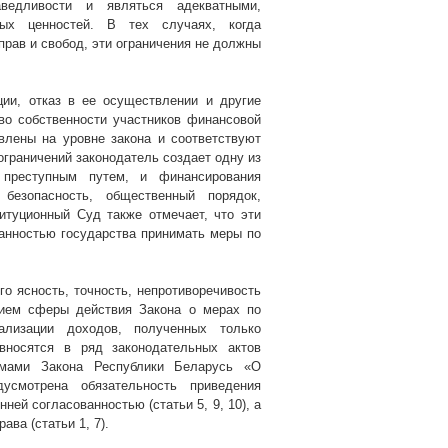
аведливости и являться адекватными,
ых ценностей. В тех случаях, когда
прав и свобод, эти ограничения не должны
ции, отказ в ее осуществлении и другие
во собственности участников финансовой
влены на уровне закона и соответствуют
ограничений законодатель создает одну из
 преступным путем, и финансирования
безопасность, общественный порядок,
итуционный Суд также отмечает, что эти
занностью государства принимать меры по
о ясность, точность, непротиворечивость
нием сферы действия Закона о мерах по
ализации доходов, полученных только
вносятся в ряд законодательных актов
рмами Закона Республики Беларусь «О
усмотрена обязательность приведения
ей согласованностью (статьи 5, 9, 10), а
ва (статьи 1, 7).