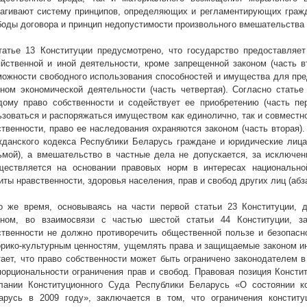
рагивают систему принципов, определяющих и регламентирующих гражд
боды договора и принцип недопустимости произвольного вмешательства 
татье 13 Конституции предусмотрено, что государство предоставляе
яйственной и иной деятельности, кроме запрещенной законом (часть в
можности свободного использования способностей и имущества для пре
оном экономической деятельности (часть четвертая). Согласно статье
дому право собственности и содействует ее приобретению (часть пер
ьзоваться и распоряжаться имуществом как единолично, так и совместн
ственности, право ее наследования охраняются законом (часть вторая).
жданского кодекса Республики Беларусь граждане и юридические лица
ьмой), а вмешательство в частные дела не допускается, за исключен
ществляется на основании правовых норм в интересах национальной
иты нравственности, здоровья населения, прав и свобод других лиц (абз
о же время, основываясь на части первой статьи 23 Конституции, 
оном, во взаимосвязи с частью шестой статьи 44 Конституции, з
ственности не должно противоречить общественной пользе и безопасн
орико-культурным ценностям, ущемлять права и защищаемые законом ин
тает, что право собственности может быть ограничено законодателем в
порциональности ограничения прав и свобод. Правовая позиция Консти
лании Конституционного Суда Республики Беларусь «О состоянии ко
арусь в 2009 году», заключается в том, что ограничения констит