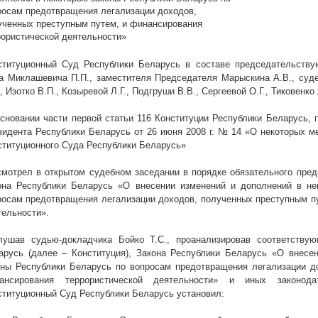
росам предотвращения легализации доходов,
ученных преступным путем, и финансирования
рористической деятельности»
ституционный Суд Республики Беларусь в составе председательству
а Миклашевича П.П., заместителя Председателя Марыскина А.В., судей
, Изотко В.П., Козыревой Л.Г., Подгруши В.В., Сергеевой О.Г., Тиковенко 
основании части первой статьи 116 Конституции Республики Беларусь, п
зидента Республики Беларусь от 26 июня
2008 г
. № 14 «О некоторых м
ституционного Суда Республики Беларусь»
смотрел в открытом судебном заседании в порядке обязательного пред
она Республики Беларусь
«О внесении изменений и дополнений в не
росам предотвращения легализации доходов, полученных преступным пу
тельности».
лушав судью-докладчика Бойко Т.С., проанализировав соответству
арусь (далее – Конституция), Закона Республики Беларусь «О внесе
оны Республики Беларусь по вопросам предотвращения легализации д
ансирования террористической деятельности» и иных законода
ституционный Суд Республики Беларусь установил: