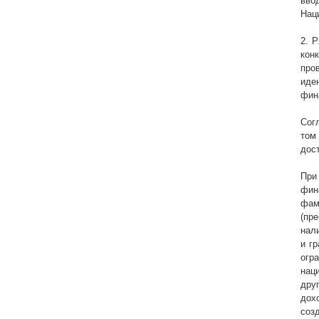
вво
Наци
2. 
кон
про
иде
фин
Сог
том
дос
При
фин
фам
(пр
нал
и г
огр
нац
дру
дох
соз