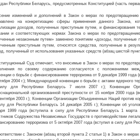
ждан Республики Беларусь, предусмотренных Конституцией (часть первая
сение изменений и дополнений в Закон о мерах по предотвращению
равлено на конкретизацию сферы применения данного Закона, кот
ализации доходов, полученных преступным путем, и финансирования те
вании и соответствующих нормах Закона о мерах по предотвращению
ученные незаконным путем» заменено понятием «доходы, полученные 
ученным преступным путем, относятся средства, полученные в резул
д, полученный от использования указанных средств (абзац шестой пункт
ституционный Суд отмечает, что вносимые в Закон о мерах по предотв
олнения по своему содержанию согласуются с положениями меж
венции о борьбе с финансированием терроризма от 9 декабря 1999 года 
ктября
2004 г
.); Международной конвенции о борьбе с актами ядерного те
илу для Республики Беларусь 7 июля
2007 г
.); Конвенции Ор
нснациональной организованной преступности от 15 ноября 2000 года (
сентября
2003 г
.); Конвенции Организации Объединенных Наций против кор
илу для Республики Беларусь 14 декабря
2005 г
.); Конвенции об угол
аря 1999 года (вступила в силу для Республики Беларусь 1 марта
стников Содружества Независимых Государств о противодействии легал
ансированию терроризма от 5 октября 2007 года (вступил в силу для Ре
оответствии с Законом (абзац второй пункта 2 статьи 1) в Закон о мер