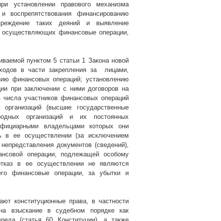
при установлении правового механизма
 и воспрепятствования финансированию
преждение таких деяний и выявление
, осуществляющих финансовые операции,
ваемой пунктом 5 статьи 1 Закона новой
ходов
в части закрепления за
лицами,
нию финансовых операций; установлению
ии при заключении с ними договоров на
 числа участников финансовых операций
 организаций (высшие государственные
родных организаций и их постоянных
нефициарными владельцами которых они
ть в ее осуществлении (за исключением
непредставления документов (сведений),
ансовой операции, подлежащей особому
отказ в ее осуществлении не являются
его финансовые операции, за убытки и
ают конституционные права, в частности
 на взыскание в судебном порядке как
реда (статья 60 Конституции), а также