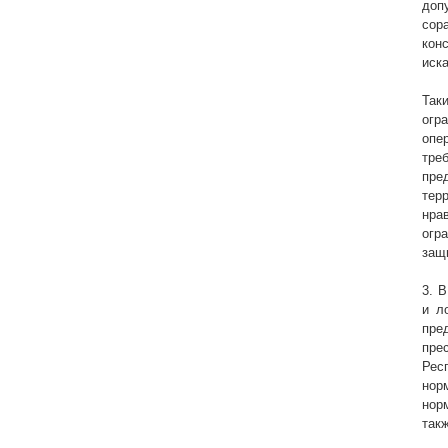
доп
сор
кон
иск
Так
огр
опе
тре
пре
тер
нра
огр
защ
3. 
и л
пре
пре
Рес
нор
нор
такж