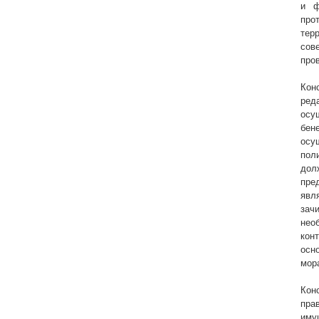
и ф
про
тер
сов
про
Кон
ред
осу
бен
осу
пол
дол
пре
явл
зач
нео
кон
осн
мор
Кон
пра
иму