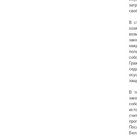
зат
сво
В с
хоз
воз
зак
каж
пол
соб
Гра
сед
осу
защ
В т
зак
соб
ист
счи
про
Пос
Бел