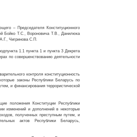
ющего – Председателя Конституционного
 Бойко Т.С., Вороновича Т.В., Данилюка
А.Г., Чигринова С.П.
одпункта 1.1 пункта 1 и пункта 3 Декрета
ерах по совершенствованию деятельности
варительного контроля конституционность
которые законы Республики Беларусь по
тем, и финансирования террористической
ющие положения Конституции Республики
нии изменений и дополнений в некоторые
оходов, полученных преступным путем, и
тельных актов Республики Беларусь,