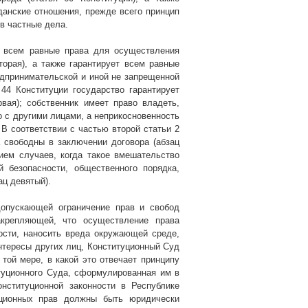
анские отношения, прежде всего принцип
в частные дела.
т всем равные права для осуществления
торая), а также гарантирует всем равные
дпринимательской и иной не запрещенной
 44 Конституции государство гарантирует
вая); собственник имеет право владеть,
о с другими лицами, а неприкосновенность
 В соответствии с частью второй статьи 2
 свободны в заключении договора (абзац
ием случаев, когда такое вмешательство
 безопасности, общественного порядка,
ац девятый).
допускающей ограничение прав и свобод
акрепляющей, что осуществление права
ости, наносить вреда окружающей среде,
тересы других лиц, Конституционный Суд
 той мере, в какой это отвечает принципу
туционного Суда, сформулированная им в
нституционной законности в Республике
уционных прав должны быть юридически