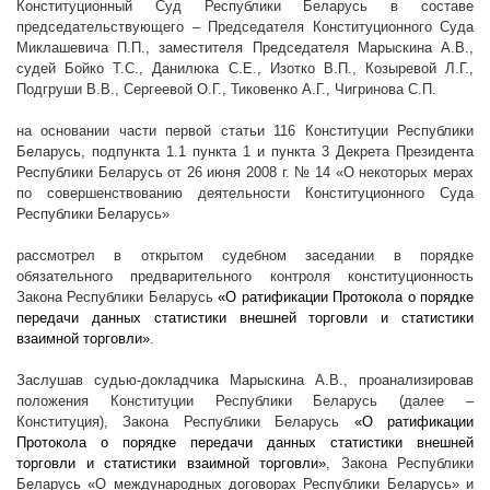
Конституционный Суд Республики Беларусь в составе
председательствующего – Председателя Конституционного Суда
Миклашевича П.П., заместителя Председателя Марыскина А.В.,
судей Бойко Т.С., Данилюка С.Е., Изотко В.П., Козыревой Л.Г.,
Подгруши В.В., Сергеевой О.Г., Тиковенко А.Г., Чигринова С.П.
на основании части первой статьи 116 Конституции Республики
Беларусь, подпункта 1.1 пункта 1 и пункта 3 Декрета Президента
Республики Беларусь от 26 июня
2008 г
. № 14 «О некоторых мерах
по совершенствованию деятельности Конституционного Суда
Республики Беларусь»
рассмотрел в открытом судебном заседании в порядке
обязательного предварительного контроля конституционность
Закона Республики Беларусь
«О ратификации Протокола о порядке
передачи данных статистики внешней торговли и статистики
взаимной торговли»
.
Заслушав судью-докладчика Марыскина А.В., проанализировав
положения Конституции Республики Беларусь (далее –
Конституция), Закона Республики Беларусь
«О ратификации
Протокола о порядке передачи данных статистики внешней
торговли и статистики взаимной торговли»
, Закона Республики
Беларусь «О международных договорах Республики Беларусь» и