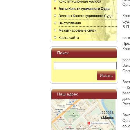
Конституционная жалоба
Орг
Акты Конституционного Суда
Кон
Вестник Конституционного Суда
Суд
Выступления
В.П.
Международные связи
Карта сайта
на 
Пре
Кон
Поиск
рас
Зак
Орг
Искать
Зас
– К
реа
Наш адрес
дог
Рес
220016
Зак
г.Минск
Орг
соб