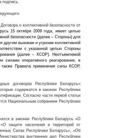
а подпись.
ледующего.
Договора о коллективной безопасности от
русь 15 октября 2009 года, имеет целью
ивной безопасности (далее – Стороны) для
ия другим вызовам и угрозам коллективной
оответствии с указанной целью Стороны
ирования (далее – КСОР). Неотъемлемой
 силами оперативного реагирования, в
а также Правила применения силы КСОР,
дных договорах Республики Беларусь»
оторые содержатся в законах Республики
атификации. Согласно части первой статьи
тся Национальным собранием Республики
жатся в законах Республики Беларусь «О
 «О защите населения и территорий от
женных Силах Республики Беларусь», «Об
Министерства внутренних дел Республики