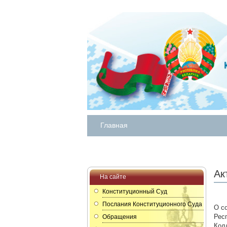
Главная
Ак
На сайте
Конституционный Суд
Послания Конституционного Суда
О с
Рес
Обращения
Кол