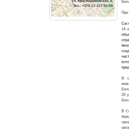
ул. Красноармейская, 4.
Бел
Тел.: +375-17-327-52-09
При
Сог
14 
объ
отр
без
соз
час
кот
пре
В с
меж
Бел
20 
Бел
В С
бор
чре
орг