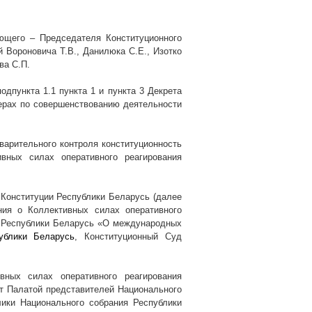
ющего – Председателя Конституционного
 Вороновича Т.В., Данилюка С.Е., Изотко
ва С.П.
одпункта 1.1 пункта 1 и пункта 3 Декрета
ерах по совершенствованию деятельности
варительного контроля конституционность
вных силах оперативного реагирования
Конституции Республики Беларусь (далее
ния о Коллективных силах оперативного
 Республики Беларусь «О международных
ублики Беларусь
, Конституционный Суд
ных силах оперативного реагирования
ят Палатой представителей Национального
лики Национального собрания Республики