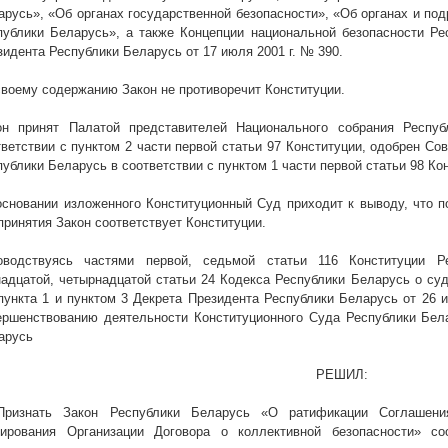
арусь», «Об органах государственной безопасности», «Об органах и по
публики Беларусь», а также Концепции национальной безопасности Ре
зидента Республики Беларусь от 17 июля
2001 г
. № 390.
своему содержанию Закон не противоречит Конституции.
он принят Палатой представителей Национального собрания Респу
тветствии с пунктом 2 части первой статьи 97 Конституции, одобрен С
публики Беларусь в соответствии с пунктом 1 части первой статьи 98 Ко
основании изложенного Конституционный Суд приходит к выводу, что п
принятия Закон соответствует Конституции.
оводствуясь частями первой, седьмой статьи 116 Конституции Р
надцатой, четырнадцатой статьи 24 Кодекса Республики Беларусь о суд
 пункта 1 и пунктом 3 Декрета Президента Республики Беларусь от 26
ершенствованию деятельности Конституционного Суда Республики Бел
арусь
РЕШИЛ:
Признать Закон Республики Беларусь «О ратификации Соглашени
гирования Организации Договора о коллективной безопасности» со