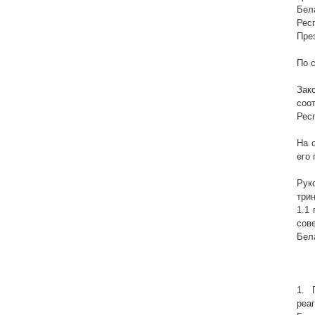
Бел
Рес
Пре
По 
Зак
соо
Рес
На 
его 
Рук
три
1.1
сов
Бел
1. 
реа