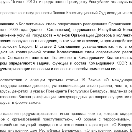
арусь 15 июня
2010 г
. и представлен Президенту Республики Беларусь н
 проверке конституционности Закона Конституционный Суд исходит из с
лашение
о Коллективных силах оперативного реагирования Организации 
июня 2009 года
(далее – Соглашение), подписанное Республикой Бела
единение усилий
государств – членов Организации Договора о коллект
ажения вооруженного нападения, в том числе агрессии, и противодейств
опасности Сторон. В статье 2 Соглашения устанавливается, что в с
дают на коалиционной основе Коллективные силы оперативного реаг
тью Соглашения являются Положение о Командовании Коллективными
ором определяются задачи, функции и состав Командования КСОР, 
дусматривающие основания и основные способы применения силы.
оответствии с абзацем третьим статьи 19 Закона «О междунаро
государственные договоры, устанавливающие иные правила, чем те, к
арусь, декретах и указах Президента Республики Беларусь, подлежат р
указанного Закона ратификация
международных договоров осуществляе
арусь
в форме закона.
оглашении предусматриваются
иные правила, чем те, которые содер
ьбе с организованной преступностью», «О борьбе с терроризмом»,
звычайных ситуаций природного и техногенного характера», «О Воору
анах внутренних дел Республики Беларусь», «О внутренних войсках 