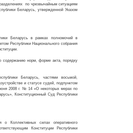
дразделениях
по чрезвычайным ситуациям
спублики Беларусь, утвержденной Указом
блики Беларусь в рамках полномочий в
оветом Республики Национального собрания
нституции.
о содержанию норм, форме акта, порядку
еспублики Беларусь, частями восьмой,
оустройстве и статусе судей, подпунктом
 июня
2008 г
. № 14 «О некоторых мерах по
арусь», Конституционный Суд Республики
я о Коллективных силах оперативного
ответствующим Конституции Республики