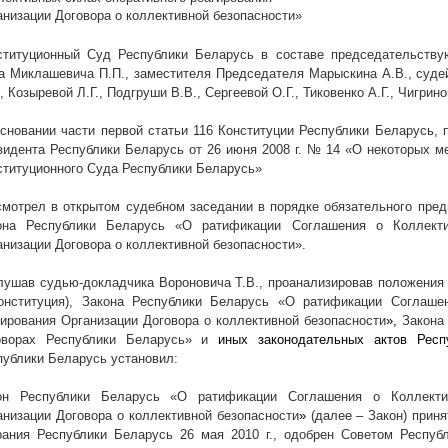
анизации Договора о коллективной безопасности»
ституционный Суд Республики Беларусь в составе председательству
а Миклашевича П.П., заместителя Председателя Марыскина А.В., судей
, Козыревой Л.Г., Подгруши В.В., Сергеевой О.Г., Тиковенко А.Г., Чигрино
основании части первой статьи 116 Конституции Республики Беларусь, п
зидента Республики Беларусь от 26 июня
2008 г
. № 14 «О некоторых м
ституционного Суда Республики Беларусь»
смотрел в открытом судебном заседании в порядке обязательного пред
она Республики Беларусь «О ратификации Соглашения о Коллекти
анизации Договора о коллективной безопасности».
лушав судью-докладчика Вороновича Т.В., проанализировав положения 
онституция), Закона Республики Беларусь «О ратификации Соглаше
гирования Организации Договора о коллективной безопасности
»,
Закона
оворах Республики Беларусь» и
иных законодательных актов Респ
публики Беларусь установил:
он Республики Беларусь «О ратификации Соглашения о Коллектив
анизации Договора о коллективной безопасности
»
(далее – Закон) прин
рания Республики Беларусь 26 мая
2010 г
., одобрен Советом Респуб