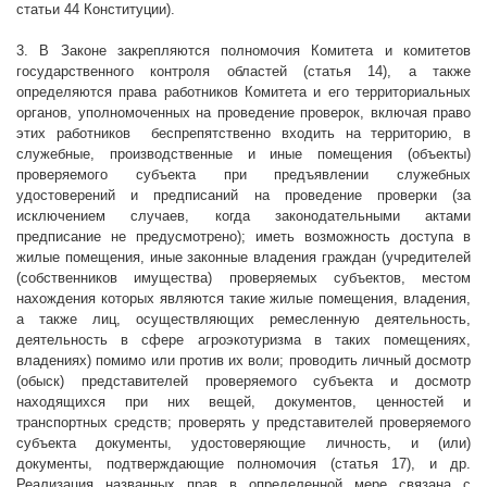
статьи 44 Конституции).
3. В Законе закрепляются полномочия Комитета и комитетов
государственного контроля областей (статья 14), а также
определяются права работников Комитета и его территориальных
органов, уполномоченных на проведение проверок, включая право
этих работников
беспрепятственно входить на территорию, в
служебные, производственные и иные помещения (объекты)
проверяемого субъекта при предъявлении служебных
удостоверений и предписаний на проведение проверки (за
исключением случаев, когда законодательными актами
предписание не предусмотрено); иметь возможность доступа в
жилые помещения, иные законные владения граждан (учредителей
(собственников имущества) проверяемых субъектов, местом
нахождения которых являются такие жилые помещения, владения,
а также лиц, осуществляющих ремесленную деятельность,
деятельность в сфере агроэкотуризма в таких помещениях,
владениях) помимо или против их воли; проводить личный досмотр
(обыск) представителей проверяемого субъекта и досмотр
находящихся при них вещей, документов, ценностей и
транспортных средств; проверять у представителей проверяемого
субъекта документы, удостоверяющие личность, и (или)
документы, подтверждающие полномочия (статья 17), и др.
Реализация названных прав в определенной мере связана с