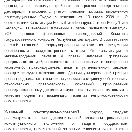
декларации на основании их письменных запросов в налоговые
органы, а не напрямую требовать от граждан представления
деклараций, изложена с учетом правовой позиции, выраженной
Конституционным Судом в решении от 10 июля
2009 г
. «О
соответствии Конституции Республики Беларусь Закона Республики
Беларусь «О внесении изменений в Закон Республики Беларусь
«Об органах финансовых расследований Комитета
государственного контроля Республики Беларусь». В соответствии
с этой позицией, сформулированной исходя из презумпции
невиновности, предусмотренной статьей 26 Конституции и
международными пактами о правах человека, гражданин
предполагается добропорядочным и невиновным в совершении
какого-либо правонарушения, пока в установленном законом
порядке не будет доказано иное. Данный универсальный принцип
права предполагает в том числе доверие гражданину-собственнику
относительно правомерности оснований приобретения
принадлежащих ему доходов и имущества, выступая тем самым в
качестве одной из важнейших гарантий неприкосновенности
собственности.
Указанный конституционно-правовой подход следует
рассматривать и как дополнительный механизм реализации
конституционного положения о защите государством
собственности, приобретенной законным способом (часть третья