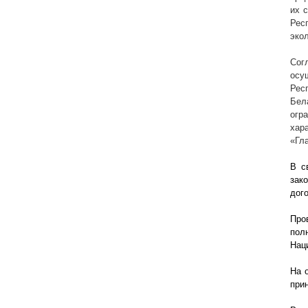
их 
Рес
эко
Сог
осу
Рес
Бел
огр
хар
«Гл
В с
зак
дог
Про
пол
Нац
На 
при