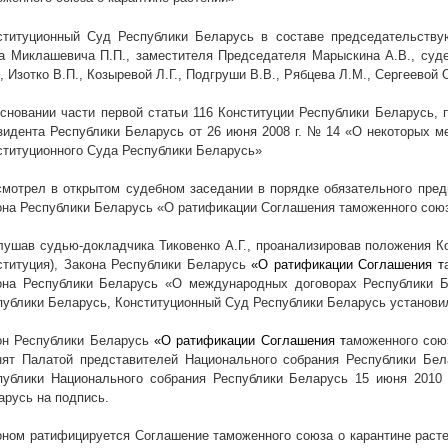
ституционный Суд Республики Беларусь в составе председательству
а Миклашевича П.П., заместителя Председателя Марыскина А.В., судей
, Изотко В.П., Козыревой Л.Г., Подгруши В.В., Рябцева Л.М., Сергеевой О
основании части первой статьи 116 Конституции Республики Беларусь, п
зидента Республики Беларусь от 26 июня
2008 г
. № 14 «О некоторых м
ституционного Суда Республики Беларусь»
смотрел в открытом судебном заседании в порядке обязательного пред
она Республики Беларусь «О ратификации Соглашения таможенного союз
лушав судью-докладчика Тиковенко А.Г., проанализировав положения К
ституция), Закона Республики Беларусь
«О ратификации Соглашения т
она Республики Беларусь «О международных договорах Республики Б
публики Беларусь, Конституционный Суд Республики Беларусь установи
он Республики Беларусь
«О ратификации Соглашения т
аможенного союз
нят Палатой представителей Национального собрания Республики Бе
публики Национального собрания Республики Беларусь 15 июня
2010 
арусь на подпись.
оном ратифицируется Соглашение таможенного союза о карантине расте