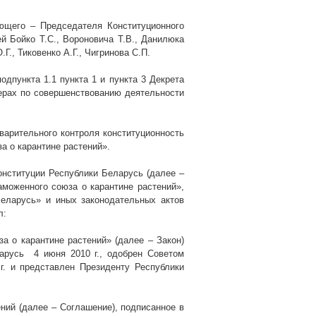
ющего – Председателя Конституционного
 Бойко Т.С., Вороновича Т.В., Данилюка
.Г., Тиковенко А.Г., Чигринова С.П.
одпункта 1.1 пункта 1 и пункта 3 Декрета
ерах по совершенствованию деятельности
варительного контроля конституционность
а о карантине растений».
онституции Республики Беларусь (далее –
аможенного союза о карантине растений»,
еларусь» и иных законодательных актов
л:
а о карантине растений» (далее – Закон)
ларусь
4 июня
2010 г
., одобрен Советом
г
. и представлен Президенту Республики
ний (далее – Соглашение), подписанное в