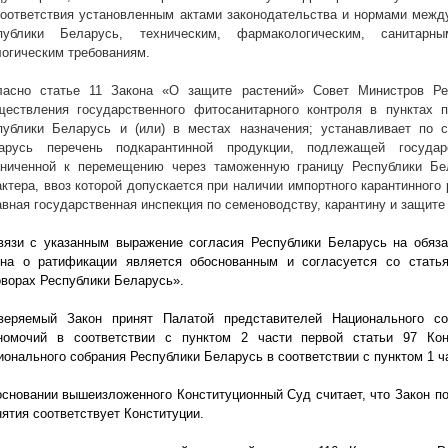
соответствия установленным актами законодательства и нормами меж
публики Беларусь, техническим, фармакологическим, санитарн
логическим требованиям.
ласно статье 11 Закона «О защите растений» Совет Министров Ре
ществления государственного фитосанитарного контроля в пунктах п
публики Беларусь и (или) в местах назначения; устанавливает по 
арусь перечень подкарантинной продукции, подлежащей государ
аниченной к перемещению через таможенную границу Республики Бе
актера, ввоз которой допускается при наличии импортного карантинног
авная государственная инспекция по семеноводству, карантину и защите
вязи с указанным выражение согласия Республики Беларусь на обяз
она о ратификации является обоснованным и согласуется со стат
оворах Республики Беларусь».
веряемый Закон принят Палатой представителей Национального с
номочий в соответствии с пунктом 2 части первой статьи 97 Кон
ионального собрания Республики Беларусь в соответствии с пунктом 1 ча
основании вышеизложенного Конституционный Суд считает, что Закон п
нятия соответствует Конституции.