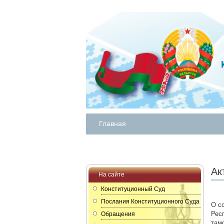
Главная
Ак
На сайте
Конституционный Суд
Послания Конституционного Суда
О с
Рес
Обращения
там