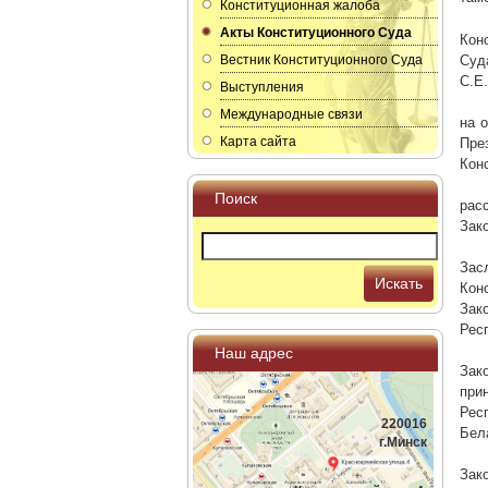
Конституционная жалоба
Акты Конституционного Суда
Кон
Вестник Конституционного Суда
Суд
С.Е.
Выступления
Международные связи
на 
Карта сайта
Пре
Кон
Поиск
рас
Зак
Зас
Искать
Кон
Зак
Рес
Наш адрес
Зак
при
Рес
220016
Бел
г.Минск
Зак