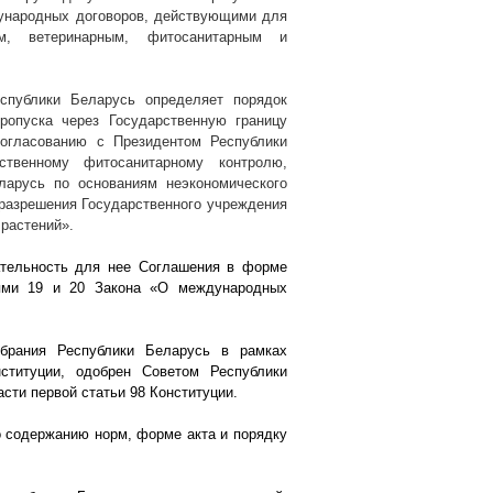
дународных договоров, действующими для
ым, ветеринарным, фитосанитарным и
спублики Беларусь определяет порядок
ропуска через Государственную границу
согласованию с Президентом Республики
ственному фитосанитарному контролю,
ларусь по основаниям неэкономического
о разрешения Государственного учреждения
 растений».
ательность для нее Соглашения в форме
ьями 19 и 20 Закона «О международных
обрания Республики Беларусь в рамках
ституции, одобрен Советом Республики
сти первой статьи 98 Конституции.
о содержанию норм, форме акта и порядку