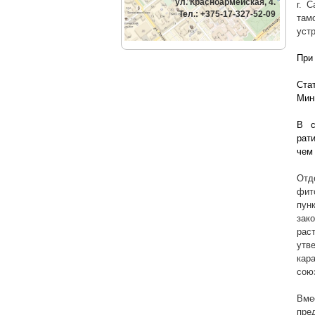
ул. Красноармейская, 4.
г. 
Тел.: +375-17-327-52-09
там
уст
При
Ста
Мин
В с
рат
чем
Отд
фит
пун
зак
рас
утв
кар
союз
Вме
пре