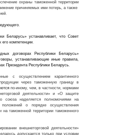
еспечение охраны таможенной территории
нижение причиняемых ими потерь, а также
ией.
ледующего.
ки Беларусь» устанавливает, что Совет
 его компетенции.
дных договорах Республики Беларусь»
говоры, устанавливающие иные правила,
азах Президента Республики Беларусь.
нные с осуществлением карантинного
 продукции через таможенную границу в
уются
по-иному, чем, в частности, нормами
неторговой деятельности» и «О защите
го союза наделяется полномочиями на
х положений о порядке осуществления
 и на таможенной территории таможенного
ировании внешнеторговой деятельности»
еларусь допускается только при условии