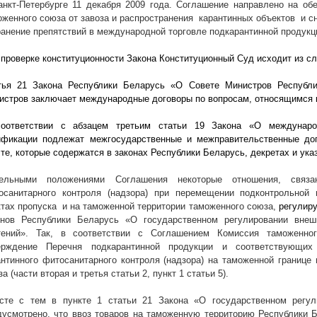
Санкт-Петербурге 11 декабря 2009 года. Соглашение направлено на об
оженного союза от завоза и распространения
карантинных объектов
и с
ранение препятствий в международной торговле подкарантинной продукц
 проверке конституционности Закона Конституционный Суд исходит из с
тья 21 Закона Республики Беларусь «О Совете Министров Республи
истров заключает международные договоры по вопросам, относящимся к
оответствии с абзацем третьим статьи 19 Закона «О междунаро
ификации подлежат межгосударственные и межправительственные до
 те, которые содержатся в законах Республики Беларусь, декретах и ук
ельными положениями Соглашения некоторые отношения, связа
осанитарного контроля (надзора) при перемещении подконтрольной
ктах пропуска
и на таможенной территории таможенного союза,
регулир
онов Республики Беларусь «О государственном регулировании внеш
тений». Так, в соответствии с Соглашением Комиссия таможенно
ерждение Перечня подкарантинной продукции и соответствующи
антинного фитосанитарного контроля (надзора) на таможенной границе
а (части вторая и третья статьи 2, пункт 1 статьи 5).
сте с тем в пункте 1 статьи 21 Закона «О государственном регул
дусмотрено, что ввоз товаров на таможенную территорию Республики Б