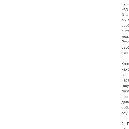
сув
над
бла
об 
сво
выт
меж
Рез
сво
эко
Кон
нах
рас
час
гос
гос
при
дел
соб
осу
2. 