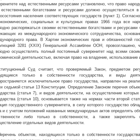
еренитете над естественными ресурсами установлено, что право народ
 естественными богатствами и ресурсами должно осуществляться в 
госостояния населения соответствующих государств (пункт 1). Согласн
экономических, социальных и культурных правах 1966 года все на
бодно распоряжаться своими естественными богатствами и ресурсами б
екающих из международного экономического сотрудничества, основан
дународного права. В Хартии экономических прав и обязанностей гос
олюцией 3281 (XXIX) Генеральной Ассамблеи ООН, провозглашено, 
бодно осуществлять полный постоянный суверенитет над всеми своим
номической деятельностью, включая право на владение, использование и 
ституционный Суд считает, что проверяемый Закон, предметом рег
одящиеся только в собственности государства, и виды деят
пространяется исключительное право государства, направлен на реал
ти седьмой статьи 13 Конституции. Определение Законом перечня объек
ударства (статья 7), и видов деятельности, на осуществление которы
ударства (статья 10), основывается также на нормах части второй ста
нцип государственного суверенитета, в силу которого государство обл
а и с учетом положений названных международных актов определять об
ственности либо только в собственности, а также закреплять 
ществление отдельных видов деятельности.
Перечень объектов, находящихся только в собственности государства