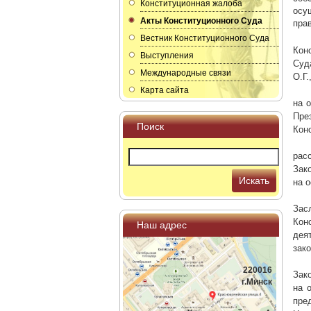
Конституционная жалоба
осу
Акты Конституционного Суда
пра
Вестник Конституционного Суда
Кон
Выступления
Суд
Международные связи
О.Г.
Карта сайта
на 
Пре
Поиск
Кон
рас
Зак
Искать
на 
Зас
Кон
Наш адрес
дея
зак
220016
Зак
г.Минск
на 
пре