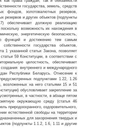
 как права граждан, так и обязанности
бственности государства, земель, средств
ых фондов, золотовалютных резервов,
х резервов и других объектов (подпункты
и 7) обеспечивает должную реализацию
 поскольку возможность их нахождения в
мическую, энергетическую безопасность,
его функций и достижению тем самым
собственности государства объектов,
та 1 указанной статьи Закона, позволяет
статьи 59 Конституции, в соответствии с
ториальную целостность, обеспечивает
 создания
внутреннего и международного
ждан Республики Беларусь. Отнесение к
предусмотренных подпунктами 1.22, 1.26
, возложенных на него статьями 15 и 51
нституции) обусловливает закрепление за
усмотренных, в частности, в абзаце пятом
приятную окружающую среду (статья 46
мель природоохранного, оздоровительного,
янии естественной свободы на территории
едназначенных для захоронения твердых и
ктов (подпункты 1.1.2, 1.6, 1.11 и другие