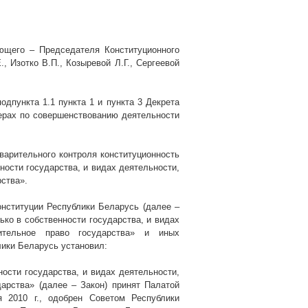
ющего – Председателя Конституционного
, Изотко В.П., Козыревой Л.Г., Сергеевой
одпункта 1.1 пункта 1 и пункта 3 Декрета
ерах по совершенствованию деятельности
варительного контроля конституционность
ности государства, и видах деятельности,
ства».
нституции Республики Беларусь (далее –
ько в собственности государства, и видах
ительное право государства» и
иных
лики Беларусь установил:
ости государства, и видах деятельности,
дарства»
(далее – Закон) принят Палатой
ня
2010 г
., одобрен Советом Республики