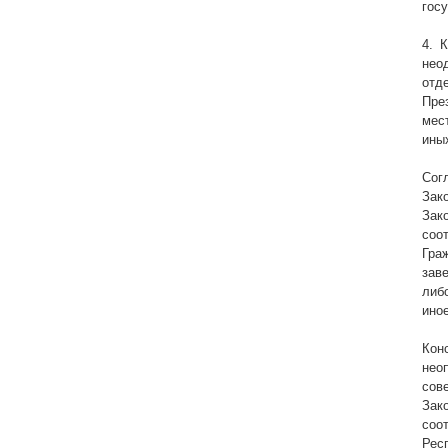
гос
4. 
нео
отд
Пре
мес
ины
Сог
Зак
Зак
соо
Гра
зав
либ
ино
Кон
нео
сов
Зак
соо
Рес