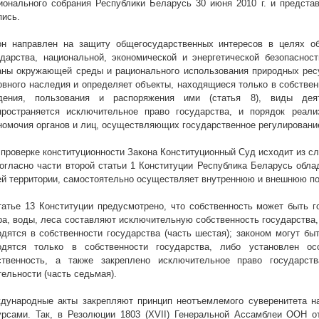
ионального собрания Республики Беларусь 30 июня
2010 г
. и предста
пись.
он направлен на защиту общегосударственных интересов в целях об
ударства, национальной, экономической и энергетической безопаснос
аны окружающей среды и рационального использования природных ресур
овного наследия и определяет
объекты, находящиеся только в собственн
дения, пользования и распоряжения ими (статья 8), виды дея
пространяется исключительное право государства, и порядок реализ
номочия органов и лиц, осуществляющих государственное регулирование 
 проверке конституционности Закона Конституционный Суд исходит из с
Согласно части второй статьи 1 Конституции Республика Беларусь обла
ей территории, самостоятельно осуществляет внутреннюю и внешнюю по
татье 13 Конституции предусмотрено, что собственность может быть го
ра, воды, леса составляют исключительную собственность государства,
одятся в собственности государства (часть шестая); законом могут бы
одятся только в собственности государства, либо установлен о
ственность, а также закреплено исключительное право государс
тельности (часть седьмая).
дународные акты закрепляют принцип неотъемлемого суверенитета на
урсами. Так, в Резолюции 1803 (
XVII
) Генеральной Ассамблеи ООН о