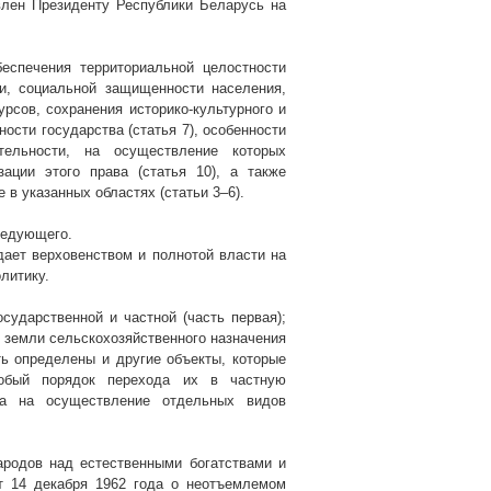
влен Президенту Республики Беларусь на
еспечения территориальной целостности
ти, социальной защищенности населения,
сов, сохранения историко-культурного и
ости государства (статья 7), особенности
тельности, на осуществление которых
ации этого права (статья 10), а также
в указанных областях (статьи 3–6).
ледующего.
дает верховенством и полнотой власти на
литику.
сударственной и частной (часть первая);
 земли сельскохозяйственного назначения
ть определены и другие объекты, которые
собый порядок перехода их в частную
тва на осуществление отдельных видов
родов над естественными богатствами и
т 14 декабря 1962 года о неотъемлемом