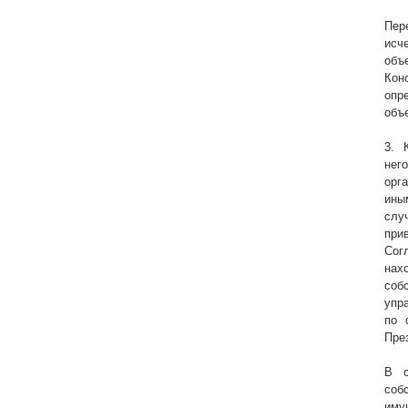
Пер
исч
объ
Кон
опр
объ
3. 
нег
орг
ины
слу
при
Сог
нах
соб
упр
по 
Пре
В с
соб
иму