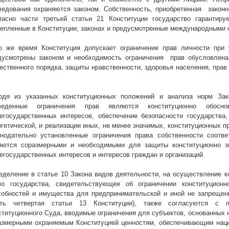
ледования охраняются законом. Собственность, приобретенная
закон
ласно части третьей статьи 21 Конституции государство гарантир
репленные в Конституции, законах и предусмотренные международными 
о же время Конституция допускает ограничение прав личности при у
дусмотрены законом и необходимость ограничения
прав обусловлена
ественного порядка, защиты нравственности, здоровья населения, прав 
одя из указанных конституционных положений и анализа норм Зако
веденные ограничения прав являются конституционно обос
егосударственных интересов, обеспечение безопасности государства,
ргетической, и реализации иных, не менее значимых, конституционных пр
онодательно установленные ограничения права собственности соотве
яются соразмерными и необходимыми для защиты конституционно зн
егосударственных интересов и интересов граждан и организаций.
еделение в статье 10 Закона видов деятельности, на осуществление к
во государства, свидетельствующее об ограничении конституционн
собностей и имущества для предпринимательской и иной не запрещен
сть четвертая статьи 13 Конституции), также согласуются с 
ституционного Суда, вводимые ограничения для субъектов, основанных 
азмерными охраняемым Конституцией ценностям, обеспечивающим наци