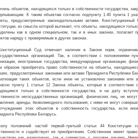
ечень объектов, находящихся только в собственности государства, зак
ерпывающим. К таким объектам согласно подпункту 1.40 пункта 1 указ
екты, предусмотренные законодательными актами. Конституционный
ституции, из смысла которой вытекает, что объекты, находящиеся только
еделены как в одном специальном, так и в иных законах, полагает 
ектов наряду с проверяемым в других законах.
Конституционный Суд отмечает наличие в Законе норм, ограничи
осударственных организаций. Так, в соответствии с положениями пу
анизации, иностранные государства, международные организации, физ
м образом приобретать право собственности на объекты, находящиеся
чаях, предусмотренных законами или актами Президента Республики Бе
ватизации таких объектов, если иное не установлено законами или 
ласно пункту 1 статьи 12 Закона объекты, которые в соответствии 
одящимся только в собственности государства, и на дату вступл
ственности негосударственных организаций, физических лиц, не могут
авления, аренды, безвозмездного пользования, с ними не могут соверш
отчуждению этих объектов в собственность государства, если ино
зидента Республики Беларусь.
илу положений частей первой–третьей статьи 44 Конституции го
ственности и содействует ее приобретению. Собственник имеет право
ществом как единолично, так и совместно с другими лицами. Непри