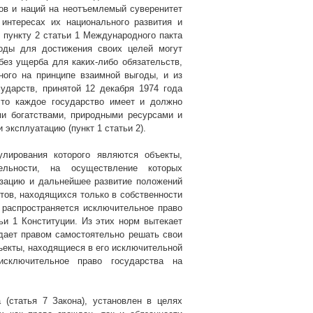
ов и наций на неотъемлемый суверенитет
интересах их национального развития и
о пункту 2 статьи 1 Международного пакта
роды для достижения своих целей могут
ез ущерба для каких-либо обязательств,
ного на принципе взаимной выгоды, и из
ударств, принятой 12 декабря 1974 года
что каждое государство имеет и должно
и богатствами, природными ресурсами и
эксплуатацию (пункт 1 статьи 2).
улирования которого являются объекты,
ельности, на осуществление которых
изацию и дальнейшее развитие положений
тов, находящихся только в собственности
х распространяется исключительное право
тьи 1 Конституции. Из этих норм вытекает
адает правом самостоятельно решать свои
ъекты, находящиеся в его исключительной
исключительное право государства на
 (статья 7 Закона), установлен в целях