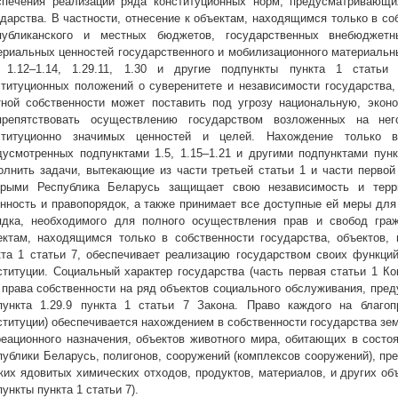
спечения реализации ряда конституционных норм, предусматривающих
ударства. В частности, отнесение к объектам, находящимся только в со
публиканского и местных бюджетов, государственных внебюджетн
ериальных ценностей государственного и мобилизационного материальны
, 1.12–1.14, 1.29.11, 1.30 и другие подпункты пункта 1 стать
ституционных положений о суверенитете и независимости государства,
тной собственности может поставить под угрозу национальную, эконо
препятствовать осуществлению государством возложенных на н
ституционно значимых ценностей и целей. Нахождение только в 
дусмотренных подпунктами 1.5, 1.15–1.21 и другими подпунктами пунк
олнить задачи, вытекающие из части третьей статьи 1 и части первой 
орыми Республика Беларусь защищает свою независимость и терри
онность и правопорядок, а также принимает все доступные ей меры для
ядка, необходимого для полного осуществления прав и свобод гра
ектам, находящимся только в собственности государства, объектов, 
кта 1 статьи 7, обеспечивает реализацию государством своих функций
ституции. Социальный характер государства (часть первая статьи 1 Ко
 права собственности на ряд объектов социального обслуживания, пред
пункта 1.29.9 пункта 1 статьи 7 Закона. Право каждого на благо
ституции) обеспечивается нахождением в собственности государства зе
реационного назначения, объектов животного мира, обитающих в состо
публики Беларусь, полигонов, сооружений (комплексов сооружений), пр
ких ядовитых химических отходов, продуктов, материалов, и других объе
ункты пункта 1 статьи 7).