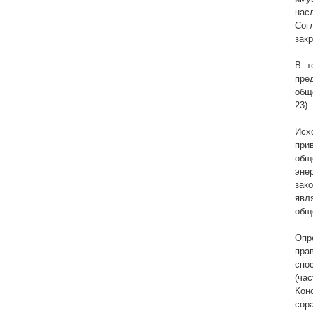
нас
Сог
зак
В т
пре
общ
23).
Исх
при
общ
эне
зак
явл
общ
Опр
пра
спо
(ча
Кон
сор