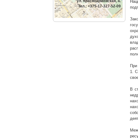
ул. Красноармейская, 4.
Нац
Тел.: +375-17-327-52-09
под
Зак
гос
охр
дух
вла
рас
пол
При
1. 
сво
В с
нед
нах
нах
соб
дея
Меж
рес