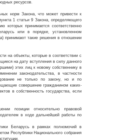
родных ресурсов.
ных норм Закона, что может привести к
пункта 1 статьи 9 Закона, определяющего
ию которых принимается соответственно
еларусь или в порядке, установленном
ца) принимают такие решения в отношении
сти на объекты, которые в соответствии с
ящиеся на дату вступления в силу данного
ршими) этих лиц к новому собственнику в
менении законодательства, в частности
дование не только по закону, но и по
рещающие совершение гражданином каких-
ктов в собственность государства, если
ении позиции относительно правовой
нодателем в ходе дальнейшей работы по
блики Беларусь в рамках полномочий в
оветом Республики Национального собрания
нституции.