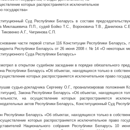
ществление которых распространяется исключительное
во государства»
ституционный Суд Республики Беларусь в составе председательству
а Миклашевича П.П., судей Бойко Т.С., Вороновича Т.В., Данилюка С.Е.
, Тиковенко А.Г., Чигринова С.П.
основании части первой статьи 116 Конституции Республики Беларусь, п
зидента Республики Беларусь от 26 июня
2008 г
. № 14 «О некоторых м
ституционного Суда Республики Беларусь»
смотрел в открытом судебном заседании в порядке обязательного пред
она Республики Беларусь
«
Об объектах, находящихся только в собствен
осуществление которых распространяется исключительное право государ
лушав судью-докладчика Сергееву О.Г., проанализировав положения Ко
ституция), Закона Республики Беларусь «
Об объектах, находящихся тол
тельности, на осуществление которых распространяется исключ
онодательных актов Республики Беларусь, Конституционный Суд Респуб
он Республики Беларусь «
Об объектах, находящихся только в собственн
осуществление которых распространяется исключительное право госу
дставителей Национального собрания Республики Беларусь 10 ию