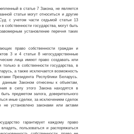
репленный в статье 7 Закона, не является
анной статьи могут относиться и другие
 Суд с учетом части седьмой статьи 13
 в собственности государства, могут быть
правомерным установление перечня таких
вающих право собственности граждан и
нктов 3 и 4 статьи 8 негосударственные
ические лица имеют право создавать или
 только в собственности государства, в
ларусь, а также исключается возможность
актами Президента Республики Беларусь.
с данным Законом отнесены к объектам,
ения в силу этого Закона находятся в
 быть предметом залога, доверительного
аться иные сделки, за исключением сделок
е не установлено законами или актами
сударство гарантирует каждому право
 владеть, пользоваться и распоряжаться
косновенность собственности, право ее