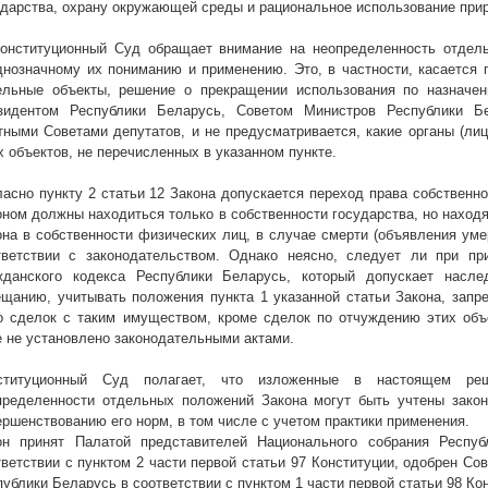
ударства, охрану окружающей среды и рациональное использование при
Конституционный Суд обращает внимание на неопределенность отдель
днозначному их пониманию и применению. Это, в частности, касается 
ельные объекты, решение о прекращении использования по назначен
зидентом Республики Беларусь, Советом Министров Республики Б
тными Советами депутатов, и не предусматривается, какие органы (ли
х объектов, не перечисленных в указанном пункте.
ласно пункту 2 статьи 12 Закона допускается переход права собственно
оном должны находиться только в собственности государства, но наход
она в собственности физических лиц, в случае смерти (объявления уме
тветствии с законодательством. Однако неясно, следует ли при при
жданского кодекса Республики Беларусь, который допускает насле
ещанию, учитывать положения пункта 1 указанной статьи Закона, зап
о сделок с таким имуществом, кроме сделок по отчуждению этих объе
е не установлено законодательными актами.
ституционный Суд полагает, что изложенные в настоящем реш
пределенности отдельных положений Закона могут быть учтены зако
ершенствованию его норм, в том числе с учетом практики применения.
он принят Палатой представителей Национального собрания Респу
тветствии с пунктом 2 части первой статьи 97 Конституции, одобрен С
публики Беларусь в соответствии с пунктом 1 части первой статьи 98 Ко