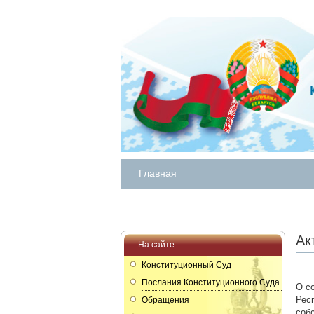
Главная
Ак
На сайте
Конституционный Суд
Послания Конституционного Суда
О с
Рес
Обращения
соб