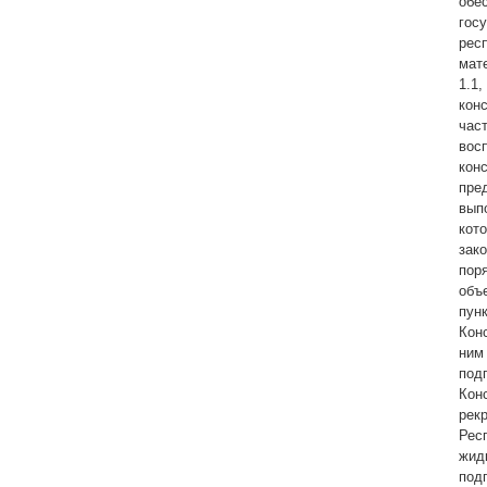
обе
гос
рес
мат
1.1
кон
час
вос
кон
пре
вып
кот
зак
пор
объ
пун
Кон
ним
под
Кон
рек
Рес
жид
подп