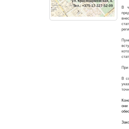
ул. Красноармейская, 4.
Тел.: +375-17-327-52-09
В ч
пре
вне
стат
рег
Пун
вст
кот
стат
При
В с
ука
точ
Кон
они
обе
Зак