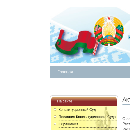
Главная
Ак
На сайте
Конституционный Суд
Послания Конституционного Суда
О с
Рес
Обращения
Рес