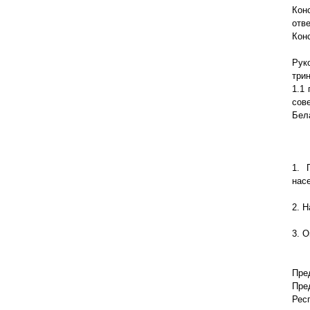
Кон
отв
Кон
Рук
три
1.1
сов
Бел
1. 
нас
2. 
3. 
Пре
Пре
Рес