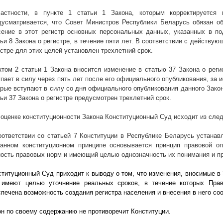
астности, в пункте 1 статьи 1 Закона, которым корректируется 
дусматривается, что Совет Министров Республики Беларусь обязан об
сение в этот регистр основных персональных данных, указанных в под
ьи 8 Закона о регистре, в течение пяти лет. В соответствии с действую
истре для этих целей установлен трехлетний срок.
ктом 2 статьи 1 Закона вносится изменение в статью 37 Закона о реги
упает в силу через пять лет после его официального опубликования, за 
орые вступают в силу со дня официального опубликования данного Зако
ьи 37 Закона о регистре предусмотрен трехлетний срок.
 оценке конституционности Закона Конституционный Суд исходит из сле
оответствии со статьей 7 Конституции в Республике Беларусь устанав
занном конституционном принципе основывается принцип правовой оп
ность правовых норм и имеющий целью однозначность их понимания и п
ституционный Суд приходит к выводу о том, что изменения, вносимые в 
 имеют целью уточнение реальных сроков, в течение которых Прав
спечена возможность создания регистра населения и внесения в него с
он по своему содержанию не противоречит Конституции.