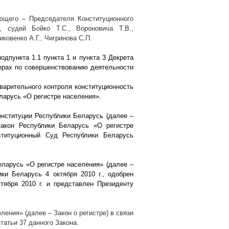
ющего – Председателя Конституционного
 судей Бойко Т.С., Вороновича Т.В.,
иковенко А.Г., Чигринова С.П.
одпункта 1.1 пункта 1 и пункта 3 Декрета
ерах по совершенствованию деятельности
варительного контроля конституционность
ларусь «О регистре населения».
нституции Республики Беларусь (далее –
Закон Республики Беларусь «О регистре
ституционный Суд Республики Беларусь
ларусь «О регистре населения» (далее –
лики Беларусь 4 октября
2010 г
., одобрен
ктября
2010 г
. и представлен Президенту
ения» (далее – Закон о регистре) в связи
татьи 37 данного Закона.