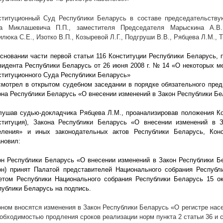
ституционный Суд Республики Беларусь в составе председательству
а Миклашевича П.П., заместителя Председателя Марыскина А.В.,
люка С.Е., Изотко В.П., Козыревой Л.Г., Подгруши В.В., Рябцева Л.М., Т
основании части первой статьи 116 Конституции Республики Беларусь, п
зидента Республики Беларусь от 26 июня
2008 г
. № 14 «О некоторых м
ституционного Суда Республики Беларусь»
смотрел в открытом судебном заседании в порядке обязательного пред
она Республики Беларусь «О внесении изменений в Закон Республики Бе
лушав судью-докладчика Рябцева Л.М., проанализировав положения Ко
ституция), Закона Республики Беларусь «О внесении изменений в 
еления» и иных законодательных актов Республики Беларусь, Кон
ановил:
он Республики Беларусь «О внесении изменений в Закон Республики Бе
он) принят Палатой представителей Национального собрания Респуб
етом Республики Национального собрания Республики Беларусь 15 о
публики Беларусь на подпись.
оном вносятся изменения в Закон Республики Беларусь «О регистре насел
еобходимостью продления сроков реализации норм пункта 2 статьи 36 и с