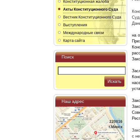
Конституционная жалоба
Акты Конституционного Суда
Кон
Вестник Конституционного Суда
Суд
Дани
Выступления
Международные связи
на 
Карта сайта
Пре
Кон
рас
Поиск
Зак
Зас
Кон
Искать
нас
уст
Зак
Наш адрес
Зак
Сов
Рес
220016
г.Минск
Зак
с н