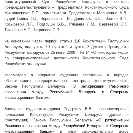
Конституционный Суд Республики Беларусь в составе
председательствующего – Председателя Конституционного Суда
Миклашевича П.П., заместителя Председателя Марыскина А.В.,
судей Бойко Т.С., Вороновича Т.В., Данилюка С.Е., Изотко В.П.,
Козыревой Л.Г., Подгруши В.В., Рябцева Л.М., Сергеевой О.Г.,
Тиковенко А.Г., Чигринова С.П.
на основании части первой статьи 116 Конституции Республики
Беларусь, подпункта 1.1 пункта 1 и пункта 3 Декрета Президента
Республики Беларусь от 26 июня
2008 г
. № 14 «О некоторых мерах
по совершенствованию деятельности Конституционного Суда
Республики Беларусь»
рассмотрел в открытом судебном заседании в порядке
обязательного предварительного контроля конституционность
Закона Республики Беларусь
«О ратификации Рамочного
соглашения между Республикой Беларусь и Северным
инвестиционным банком»
.
Заслушав судью-докладчика Подгрушу В.В., проанализировав
положения Конституции Республики Беларусь (далее –
Конституция), Закона Республики Беларусь
«О ратификации
Рамочного соглашения между Республикой Беларусь и Северным
инвестиционным банком
» и иных законодательных актов