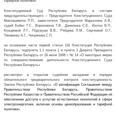
тарифной политики»
Конституционный Суд Республики Беларусь в составе
председательствующего – Председателя Конституционного Суда
Миклашевича П.П., заместителя Председателя Марыскина А.В.,
судей Бойко Т.С., Вороновича Т.В., Данилюка С.Е., Изотко В.П.,
Козыревой Л.Г., Подгруши В.В., Рябцева Л.М., Сергеевой О.Г.,
Тиковенко А.Г., Чигринова С.П.
на основании части первой статьи 116 Конституции Республики
Беларусь, подпункта 1.1 пункта 1 и пункта 3 Декрета Президента
Республики Беларусь от 26 июня
2008 г
. № 14 «О некоторых мерах
по совершенствованию деятельности Конституционного Суда
Республики Беларусь»
рассмотрел в открытом судебном заседании в порядке
обязательного предварительного контроля конституционность
Закона Республики Беларусь «
О ратификации Соглашения между
Правительством Республики Беларусь, Правительством
Республики Казахстан и Правительством Российской Федерации об
обеспечении доступа к услугам естественных монополий в сфере
электроэнергетики, включая основы ценообразования и тарифной
политики
».