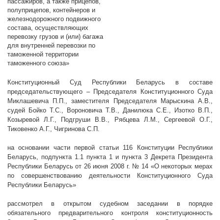
пассажиров, а также прицепов,
полуприцепов, контейнеров и
железнодорожного подвижного
состава, осуществляющих
перевозку грузов и (или) багажа
для внутренней перевозки по
таможенной территории
таможенного союза»
Конституционный Суд Республики Беларусь в составе
председательствующего – Председателя Конституционного Суда
Миклашевича П.П., заместителя Председателя Марыскина А.В.,
судей Бойко Т.С., Вороновича Т.В., Данилюка С.Е., Изотко В.П.,
Козыревой Л.Г., Подгруши В.В., Рябцева Л.М., Сергеевой О.Г.,
Тиковенко А.Г., Чигринова С.П.
на основании части первой статьи 116 Конституции Республики
Беларусь, подпункта 1.1 пункта 1 и пункта 3 Декрета Президента
Республики Беларусь от 26 июня
2008 г
. № 14 «О некоторых мерах
по совершенствованию деятельности Конституционного Суда
Республики Беларусь»
рассмотрел в открытом судебном заседании в порядке
обязательного предварительного контроля конституционность