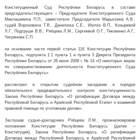
Конституционный Суд Республики Беларусь в составе
председательствующего – Председателя Конституционного Суда
Миклашевича П.П., заместителя Председателя Марыскина А.В.,
судей Вороновича Т.В., Данилюка С.Е., Изотко В.П., Козыревой
Л.Г., Подгруши В.В., Рябцева Л.М., Сергеевой О.Г., Тиковенко А.Г.,
Чигринова С.П.
на основании части первой статьи 116 Конституции Республики
Беларусь, подпункта 1.1 пункта 1 и пункта 3 Декрета Президента
Республики Беларусь от 26 июня
2008 г
. № 14 «О некоторых мерах
по совершенствованию деятельности Конституционного Суда
Республики Беларусь»
рассмотрел в открытом судебном заседании в порядке
обязательного предварительного контроля конституционность
Закона Республики Беларусь «
О ратификации Договора между
Республикой Беларусь и Арабской Республикой Египет о взаимной
правовой помощи по уголовным делам
».
Заслушав судью-докладчика Рябцева Л.М., проанализировав
положения Конституции Республики Беларусь (далее –
Конституция), Закона Республики Беларусь «
О ратификации
Договора между Республикой Беларусь и Арабской Республикой