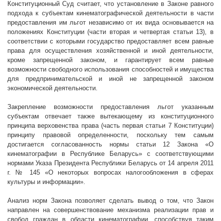
Конституционный Суд считает, что
установле
ние в Законе равного
подхода к субъектам кинематографической деятельности в части
предоставления им льгот независимо от их вида основывается на
положениях Конституции (части вторая и четвертая статьи 13), в
соответствии с которыми государство предоставляет всем равные
права для осуществления хозяйственной и иной деятельности,
кроме запрещенной законом, и гарантирует всем равные
возможности свободного использования способностей и имущества
для предпринимательской и иной не запрещенной законом
экономической деятельности.
Закрепление возможности предоставления льгот указанным
субъектам отвечает также вытекающему из конституционного
принципа верховенства права (часть первая статьи 7 Конституции)
принципу правовой определенности, поскольку тем самым
достигается согласованность нормы статьи 12 Закона «О
кинематографии в Республике Беларусь» с соответствующими
нормами Указа Президента Республики Беларусь от 14 апреля
2011
г
. № 145 «О некоторых вопросах налогообложения в сферах
культуры и информации».
Анализ норм Закона позволяет сделать вывод о том, что Закон
направлен на совершенствование механизма реализации прав и
свобод граждан в области кинематографии, способствуя таким