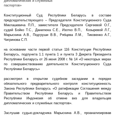
дипломатических и служебных
паспортов»
Конституционный Суд Республики Беларусь в составе
председательствующего – Председателя Конституционного Суда
Миклашевича П.П., заместителя Председателя Сергеевой О.Г.,
судей Бойко Т.С., Данилюка С.Е., Изотко В.П.,
Козыревой Л.Г.,
Марыскина А.В., Подгруши В.В., Рябцева Л.М.,
Тиковенко А.Г.,
Чигринова С.П.
на основании части первой статьи 116 Конституции Республики
Беларусь, подпункта 1.1 пункта 1 и пункта 3 Декрета Президента
Республики Беларусь от 26 июня
2008 г
. № 14 «О некоторых мерах
по совершенствованию деятельности Конституционного Суда
Республики Беларусь»
рассмотрел в открытом судебном заседании в порядке
обязательного предварительного контроля конституционность
Закона Республики Беларусь «О ратификации Соглашения между
Правительством Республики Беларусь и Правительством
Республики Индонезия об отмене виз для владельцев
дипломатических и служебных паспортов».
Заслушав судью-докладчика Марыскина А.В., проанализировав